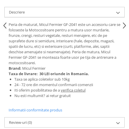
Scule pneumatice
Teascuri
Kituri de siguranta si supravietuire
Ridicare greutati
Zdrobitoare electrice
Descriere
Kit-uri siguranta auto
Accesorii pentru macarale
Zdrobitoare electrice & manuale
Kit-uri Supravietuire si Accesorii
Peria de maturat, Micul Fermier GF-2041 este un accesoriu care se
Macarale electrice
Zdrobitoare manuale
Camping
foloseste la Motocositoare pentru a matura usor murdarie,
Macarale manuale
Masini de cusut si accesorii
Curatenie si menaj
frunze, crengi, resturi vegetale, resturi menajere, etc de pe
Aparate si instrumente de masurat
suprafete dure si semidure, interioare (hale, depozite, magazii,
Articole antidaunatori gradina
Accesorii ingrijire casa
spatii de lucru, etc) si exterioare (curti, platforme, alei, saptii
Rulete
Sere si solarii
Accesorii maturi, mopuri si galeti
deschise amenajate si neamenajate). Peria de matura, Micul
Telemetre, nivele, sublere
Fermier GF-2041 se monteaza foarte usor pe tija de antrenare a
Aparate de calcat
Suflante si aspiratoare exterior
motocositoarei.
Masini de polisat
Aspiratoare electrice
Brand:
Micul Fermier
Unelte altoit
Rindele electrice
Cutii depozitare diverse
Taxa de livrare:
30 LEI oriunde in Romania.
Unelte manuale de gradina -
Taxa se aplica coletelor sub 10kg
Cutii depozitare medicamente
Pistoale electrice aer cald si vopsit
24 - 72 ore din momentul confirmarii comenzii
Stropitori
Cutii pentru chei
Iti oferim posibilitatea de a
verifica coletul
Pistoale electrice aer cald
Folie si plase pt plante
Nu esti multumit? ai retur gratuit
Dulapuri si rafturi de depozitare
Pistoale electrice de vopsit
Masini de maturat manuale
Maturi, mopuri si galeti
Echipamente de protectie
Informatii conformitate produs
Organizatoare imbracaminte si
Masini batut stalpi
Cizme, bocanci, pantofi si galosi
incaltaminte
Manusi si palmare
Review-uri
(0)
Perii de curatare