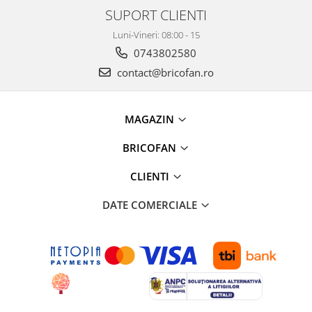
Clesti auto
SUPORT CLIENTI
Compresoare auto si pompe
Luni-Vineri: 08:00 - 15
Cricuri
0743802580
Intretinere interior/exterior
contact@bricofan.ro
Modulatoare FM
Perii de zapada si raclete
Pompe de transfer
MAGAZIN
Decoratiuni, ornamente si articole
Craciun
BRICOFAN
Accesorii si componente craciun
CLIENTI
Beteala si ghirlande Craciun
Brazi de Craciun
DATE COMERCIALE
Costume Craciun
Decoratiuni luminoase exterioare &
interioare
Figurine muzicale
Figurine si decoratiuni Craciun
Furtun - Tub - rola craciun