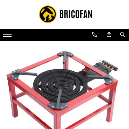
Toate Produsele
Vehicule electrice
Atv
Cu permis
Fără permis
Masini electrice
Motocross
Piese de schimb vehicule electrice
Scutere electrice
Scutere pe benzina
Tricicluri cargo fara permis
Tricicluri persoane
Trotinete electrice