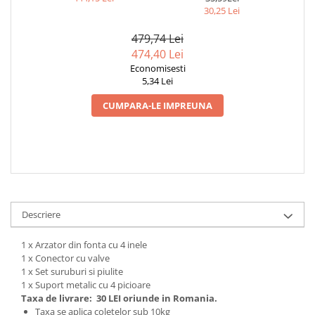
30,25 Lei
Zdrobitoare si teascuri
Teascuri
479,74 Lei
474,40 Lei
Zdrobitoare electrice
Economisesti
Zdrobitoare electrice & manuale
5,34 Lei
Zdrobitoare manuale
CUMPARA-LE IMPREUNA
Masini de cusut si accesorii
Articole antidaunatori gradina
Sere si solarii
Suflante si aspiratoare exterior
Unelte altoit
Descriere
Unelte manuale de gradina -
Stropitori
1 x Arzator din fonta cu 4 inele
1 x Conector cu valve
Folie si plase pt plante
1 x Set suruburi si piulite
Masini de maturat manuale
1 x Suport metalic cu 4 picioare
Taxa de livrare:
30 LEI oriunde in Romania.
Masini batut stalpi
Taxa se aplica coletelor sub 10kg