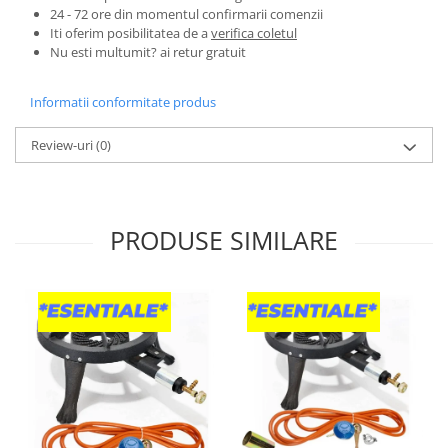
Pentru Casa si Camping
24 - 72 ore din momentul confirmarii comenzii
Iti oferim posibilitatea de a
verifica coletul
Aragaze, plite, piese butelii de
Nu esti multumit? ai retur gratuit
voiaj
Accesorii aragaze & butelii
Informatii conformitate produs
Butelii
Gratare
Review-uri
(0)
Pirostrii si accesorii pentru gatit
Plite & aragaze
Iluminat & electrice
PRODUSE SIMILARE
Prelungitoare & cabluri electrice
Becuri
Coliere plastic
Conectori/doze
Corpuri de iluminat
Lampi solare
Lanterne
Lumina de crestere pentru plante