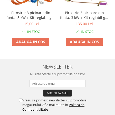
Proiectoare & lampi de lucru
Veioze si Lampi
Pirostrie 3 picioare din
Pirostrie 3 picioare din
Cantarire
fonta, 3 kW + Kit reglabil gpl
fonta, 3 kW + Kit reglabil gpl
RH-10 + Tub flex 2M+2
RH-10 + Tub flex 2M+2
115,00 Lei
135,00 Lei
Cantare comerciale
Coliere
Coliere + Arzator
Cantare Corporale
IN STOC
IN STOC
Aparate de spalat cu presiune si
ADAUGA IN COS
ADAUGA IN COS
accesorii
Accesorii aparatele de spalat cu
presiune
Aparate de spalat cu presiune
NEWSLETTER
Instalatii sanitare
Nu rata ofertele si promotiile noastre
Articole si accesorii pentru baie
Baterii baie
Baterii bucatarie
Baterii cada
Vreau sa primesc newsletter cu promotiile
Baterii electrice
magazinului. Afla mai multe in
Politica de
Confidentialitate
Baterii lavoar