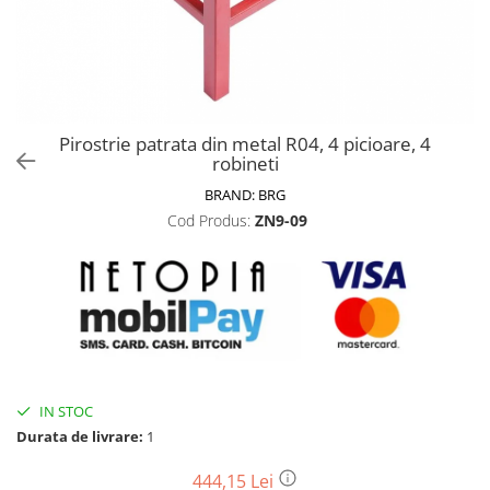
Biciclete, trotinete, triciclete
Biciclete electrice
Triciclete
Gradina
Pirostrie patrata din metal R04, 4 picioare, 4
Motoburghie si accesorii
robineti
Accesorii motoburghie
BRAND:
BRG
Motoburghie
Cod Produs:
ZN9-09
Drujbe, fierastraie electrice
Drujbe pe benzina
Drujbe cu acumulator
Consumabile drujbe, fierastraie
electrice
Drujbe electrice
IN STOC
Unelte electrice busteni
Durata de livrare:
1
Mori cereale si batoze porumb
Batoze - mori desfacat porumb
444,15 Lei