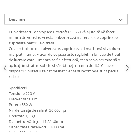
Scule pneumatice
Teascuri
Kituri de siguranta si supravietuire
Ridicare greutati
Zdrobitoare electrice
Kit-uri siguranta auto
Accesorii pentru macarale
Zdrobitoare electrice & manuale
Descriere
Kit-uri Supravietuire si Accesorii
Macarale electrice
Zdrobitoare manuale
Camping
Pulverizatorul de vopsea Procraft PSE550 vă ajută să vă faceți
Macarale manuale
Masini de cusut si accesorii
Curatenie si menaj
munca de vopsire. Acesta pulverizează materiale de vopsire pe
Aparate si instrumente de masurat
Articole antidaunatori gradina
suprafață pentru a o trata.
Accesorii ingrijire casa
Cu acest pistol de pulverizare, vopsirea va fi mai bună și va dura
Rulete
Sere si solarii
Accesorii maturi, mopuri si galeti
mai puțin timp. Fluxul de vopsea este reglabil, în funcție de tipul
Telemetre, nivele, sublere
de lucrare care urmează să fie efectuată, ceea ce vă permite să o
Aparate de calcat
Suflante si aspiratoare exterior
Masini de polisat
aplicați în straturi subțiri și să obțineți nuanța dorită. Cu acest
Aspiratoare electrice
Unelte altoit
dispozitiv, puteți uita cât de ineficiente și incomode sunt perii și
Rindele electrice
Cutii depozitare diverse
rolele.
Unelte manuale de gradina -
Cutii depozitare medicamente
Pistoale electrice aer cald si vopsit
Specificații
Stropitori
Cutii pentru chei
Pistoale electrice aer cald
Tensiune 220 V
Folie si plase pt plante
Dulapuri si rafturi de depozitare
Frecvență 50 Hz
Pistoale electrice de vopsit
Putere 550 W
Masini de maturat manuale
Maturi, mopuri si galeti
Echipamente de protectie
Nr. de turații de ralanti 30.000 rpm
Organizatoare imbracaminte si
Masini batut stalpi
Greutate 1,5 kg
Cizme, bocanci, pantofi si galosi
incaltaminte
Diametrul vârtejului 1.5/1.8mm
Manusi si palmare
Capacitatea rezervorului 800 ml
Perii de curatare