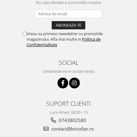
Clesti auto
Nu rata ofertele si promotiile noastre
Compresoare auto si pompe
Cricuri
Intretinere interior/exterior
Modulatoare FM
Vreau sa primesc newsletter cu promotiile
magazinului. Afla mai multe in
Politica de
Perii de zapada si raclete
Confidentialitate
Pompe de transfer
Decoratiuni, ornamente si articole
SOCIAL
Craciun
Urmareste-ne in social media
Accesorii si componente craciun
Beteala si ghirlande Craciun
Brazi de Craciun
Costume Craciun
SUPORT CLIENTI
Decoratiuni luminoase exterioare &
interioare
Luni-Vineri: 08:00 - 15
Figurine muzicale
0743802580
Figurine si decoratiuni Craciun
contact@bricofan.ro
Furtun - Tub - rola craciun