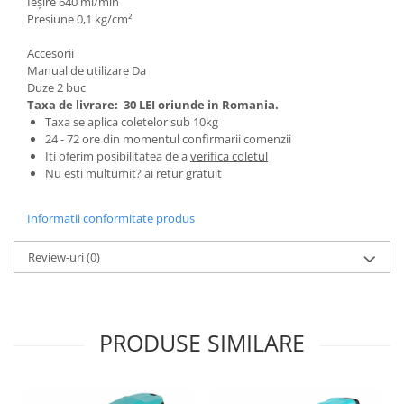
Ochelari si casti de protectie
Ieșire 640 ml/min
Perii si aparate scame
Presiune 0,1 kg/cm²
Statii si pistoale de lipit
Stergatoare geam
Statii si pistoale de lipit
Accesorii
Umerase pentru haine si suporturi
Manual de utilizare Da
Accesorii, consumabile, piese
Uscatoare si standere haine
Duze 2 buc
Bucatarie si electrocasnice
Accesorii
Taxa de livrare:
30 LEI oriunde in Romania.
Taxa se aplica coletelor sub 10kg
Acumulatori si incarcatoare scule
Masini de carnati si accesorii
24 - 72 ore din momentul confirmarii comenzii
electrice
Espressoare si cafetiere
Iti oferim posibilitatea de a
verifica coletul
Discuri taiere
Nu esti multumit? ai retur gratuit
Masini de piper si nuci
Strung
Accesorii si consumabile masini de
Informatii conformitate produs
tocat carne
Scule de mana
Autocolant de bucatarie
Accesorii masini de taiat placi
Review-uri
(0)
Blendere
ceramice
Ceaune
Accesorii placi ceramice
Dozatoare
Carabine, vartejuri, belciuge
PRODUSE SIMILARE
Fete de masa
Clesti si truse de sertizare
Fierbatoare
Fierastraie manuale
Friteuze
Foarfeci constructii