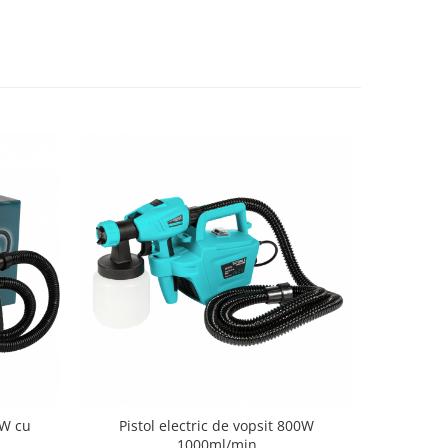
0W cu
Pistol electric de vopsit 800W
Pistol 
1000ml/min
acum