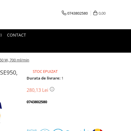
0743802580
0,00
I
CONTACT
 950 W, 700 ml/min
PSE950,
STOC EPUIZAT
Durata de livrare:
1
280,13 Lei
0743802580
Transport
gratuit
Perioada
Magazin
De
Garantie
Deschidere
Retur
Romanesc
la
Suport
2
colet
In
a
Cele