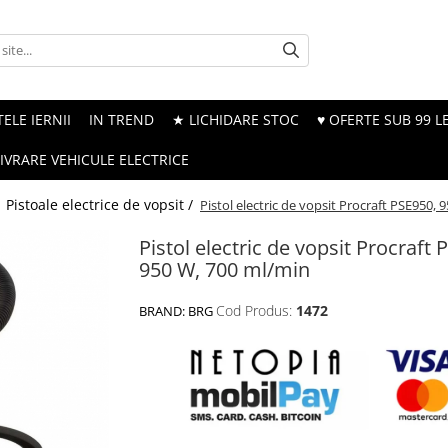
ELE IERNII
IN TREND
★ LICHIDARE STOC
♥ OFERTE SUB 99 LE
LIVRARE VEHICULE ELECTRICE
/
Pistoale electrice de vopsit /
Pistol electric de vopsit Procraft PSE950,
Pistol electric de vopsit Procraft 
950 W, 700 ml/min
Cod Produs:
1472
BRAND:
BRG