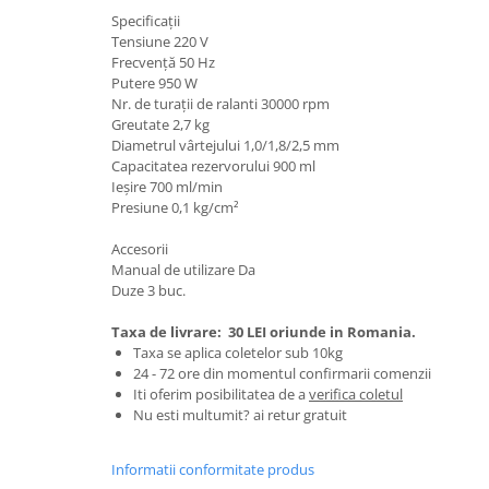
Granulatoare
Specificații
Tensiune 220 V
Mori pentru cereale
Frecvență 50 Hz
Mori pentru fructe si legume
Putere 950 W
Mori pentru furaje
Nr. de turații de ralanti 30000 rpm
Greutate 2,7 kg
Mori pentru furaje si resturi
Diametrul vârtejului 1,0/1,8/2,5 mm
vegetale
Capacitatea rezervorului 900 ml
Motoare granulatoare
Ieșire 700 ml/min
Piese si accesorii mori
Presiune 0,1 kg/cm²
Tocatoare furaje si crengi
Accesorii
Tocatoare furaje
Manual de utilizare Da
Duze 3 buc.
Consumabile si acesorii tocatoare
Tocatoare crengi
Taxa de livrare:
30 LEI oriunde in Romania.
Taxa se aplica coletelor sub 10kg
Motocoase, Trimmere si Masini de
24 - 72 ore din momentul confirmarii comenzii
tuns gazon
Iti oferim posibilitatea de a
verifica coletul
Motocositori cu motoare 2T
Nu esti multumit? ai retur gratuit
Trimmere electrice
Masini de tuns gazon pe benzina
Informatii conformitate produs