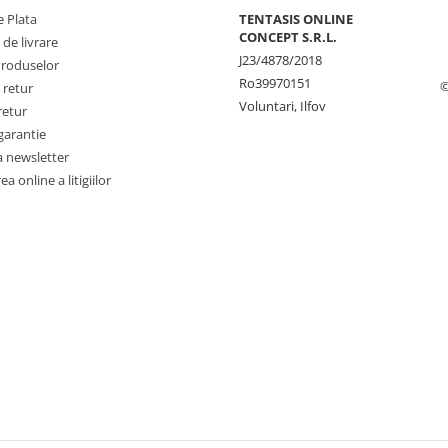
 Plata
TENTASIS ONLINE
CONCEPT S.R.L.
 de livrare
J23/4878/2018
Produselor
Ro39970151
©
 retur
Voluntari, Ilfov
retur
garantie
a newsletter
a online a litigiilor