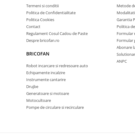
Pentru Casa si Camping
Termeni si conditii
Metode de
Aragaze, plite, piese butelii de
Politica de Confidentialitate
Modalitati
voiaj
Politica Cookies
Garantia 
Contact
Politica de
Accesorii aragaze & butelii
Regulament Cosul Cadou de Paste
Formular 
Butelii
Despre bricofan.ro
Formular 
Gratare
Abonare l
Pirostrii si accesorii pentru gatit
BRICOFAN
Solutionare
Plite & aragaze
ANPC
Robot incarcare si redresoare auto
Iluminat & electrice
Echipamente incalzire
Prelungitoare & cabluri electrice
Instrumente cantarire
Becuri
Drujbe
Coliere plastic
Generatoare si motoare
Conectori/doze
Motocultoare
Corpuri de iluminat
Pompe de circulare si recirculare
Lampi solare
Lanterne
Lumina de crestere pentru plante