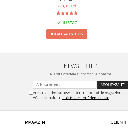
209,19 Lei
Zdrobitoare si teascuri
Teascuri
Zdrobitoare electrice
IN STOC
Zdrobitoare electrice & manuale
ADAUGA IN COS
Zdrobitoare manuale
Masini de cusut si accesorii
Articole antidaunatori gradina
Sere si solarii
NEWSLETTER
Suflante si aspiratoare exterior
Nu rata ofertele si promotiile noastre
Unelte altoit
Unelte manuale de gradina -
Vreau sa primesc newsletter cu promotiile magazinului.
Afla mai multe in
Politica de Confidentialitate
Stropitori
Folie si plase pt plante
Masini de maturat manuale
MAGAZIN
CLIENTI
Masini batut stalpi