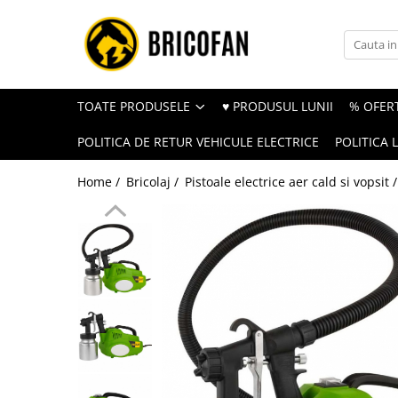
Toate Produsele
Vehicule electrice
TOATE PRODUSELE
♥ PRODUSUL LUNII
% OFERT
Atv
POLITICA DE RETUR VEHICULE ELECTRICE
POLITICA 
Cu permis
Fără permis
Home /
Bricolaj /
Pistoale electrice aer cald si vopsit 
Masini electrice
Motocross
Piese de schimb vehicule electrice
Scutere electrice
Scutere pe benzina
Tricicluri cargo fara permis
Tricicluri persoane
Trotinete electrice