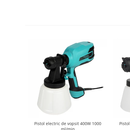
Tractoraș de tuns gazonul
Zootehnie
Incubatoare, oparitoare si
deplumatoare
Echipamente pentru animale
Aparate de tuns animale
Piese si accesorii aparate de tuns
animale
Tarcuri animale
Semanatori
Masini batut stalpi si accesorii
Roabe & accesorii
Casute gradina si cutii depozitare
Mobilier gradina
Corturi, Prelate si plase de
umbrire
Pistol electric de vopsit 400W 1000
Pisto
Lopeti zapada
ml/min