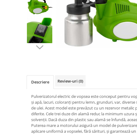
Biciclete, trotinete, triciclete
Biciclete electrice
Triciclete
Gradina
Motoburghie si accesorii
Accesorii motoburghie
Motoburghie
Drujbe, fierastraie electrice
Drujbe pe benzina
Review-uri
(0)
Descriere
Drujbe cu acumulator
Consumabile drujbe, fierastraie
Pulverizatorul electric de vopsea este conceput pentru vop
electrice
și apă, lacuri, coloranți pentru lemn, grunduri, var, divers
Drujbe electrice
de ulei. Acest model este prevăzut cu un rezervor metalic 
diferite. Cele trei duze din alamă reduc la minimum uzura și 
Unelte electrice busteni
solvenții. Dacă duza din plastic sau alamă se înfundă, aceas
Mori cereale si batoze porumb
Puterea mare a motorului asigură un model de pulverizare s
aplicare uniformă a vopselei, fără sărituri, și garantează un re
Batoze - mori desfacat porumb