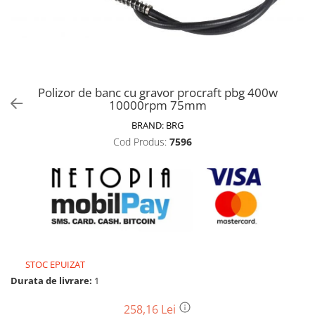
Biciclete, trotinete, triciclete
Biciclete electrice
Triciclete
Gradina
Polizor de banc cu gravor procraft pbg 400w
Motoburghie si accesorii
10000rpm 75mm
Accesorii motoburghie
BRAND:
BRG
Motoburghie
Cod Produs:
7596
Drujbe, fierastraie electrice
Drujbe pe benzina
Drujbe cu acumulator
Consumabile drujbe, fierastraie
electrice
Drujbe electrice
STOC EPUIZAT
Unelte electrice busteni
Durata de livrare:
1
Mori cereale si batoze porumb
Batoze - mori desfacat porumb
258,16 Lei