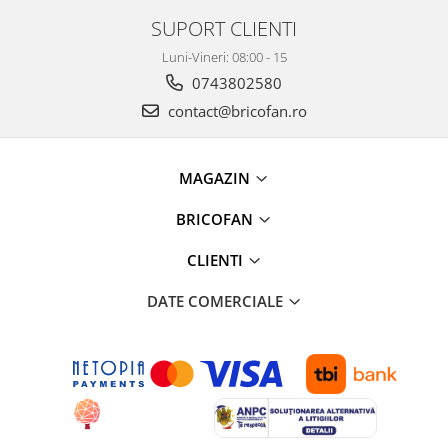
Chiuvete bucatarie compozit
SUPORT CLIENTI
Chiuvete inox
Luni-Vineri: 08:00 - 15
Coloane de dus
0743802580
Robineti
contact@bricofan.ro
Scari
Tapet 3D Autoadeziv
Climatizare si echipamente de
MAGAZIN
incalzire
BRICOFAN
Aere conditionate
Echipamente pt incalzire
CLIENTI
Panouri solare
DATE COMERCIALE
Paturi electrice cu incalzire
Sobe pe lemne
Umidificatoare
Ventilatoare
Kituri de siguranta si supravietuire
Kit-uri siguranta auto