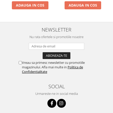
Proiectoare & lampi de lucru
ADAUGA IN COS
ADAUGA IN COS
Veioze si Lampi
Cantarire
Cantare comerciale
NEWSLETTER
Cantare Corporale
Aparate de spalat cu presiune si
Nu rata ofertele si promotiile noastre
accesorii
Accesorii aparatele de spalat cu
presiune
Aparate de spalat cu presiune
Vreau sa primesc newsletter cu promotiile
magazinului. Afla mai multe in
Politica de
Instalatii sanitare
Confidentialitate
Articole si accesorii pentru baie
Baterii baie
SOCIAL
Baterii bucatarie
Urmareste-ne in social media
Baterii cada
Baterii electrice
Baterii lavoar