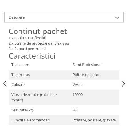
Tractoraș de tuns gazonul
Zootehnie
Descriere
Incubatoare, oparitoare si
deplumatoare
Continut pachet
Echipamente pentru animale
1 x Cablu cu ax flexibil
Aparate de tuns animale
2 x Ecrane de protectie din plexiglas
Piese si accesorii aparate de tuns
2 x Suporti pentru biti
animale
Caracteristici
Tarcuri animale
Tip lucrare
Semi-Profesional
Semanatori
Tip produs
Polizor de banc
Masini batut stalpi si accesorii
Roabe & accesorii
Culoare
Verde
Casute gradina si cutii depozitare
Viteza de rotatie (rotatii pe
10000
minut)
Mobilier gradina
Greutate (kg)
3.3
Corturi, Prelate si plase de
umbrire
Functii & Recomandari
Polizare, polisare, gravare
Lopeti zapada