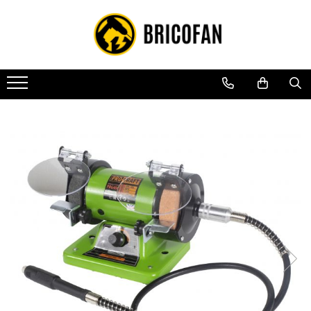
Toate Produsele
Vehicule electrice
Atv
Cu permis
Fără permis
Masini electrice
Motocross
Piese de schimb vehicule electrice
Scutere electrice
Scutere pe benzina
Tricicluri cargo fara permis
Tricicluri persoane
Trotinete electrice