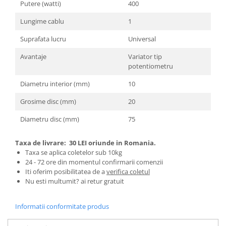
Putere (watti)
400
Zdrobitoare si teascuri
Lungime cablu
1
Teascuri
Suprafata lucru
Universal
Zdrobitoare electrice
Zdrobitoare electrice & manuale
Avantaje
Variator tip
Zdrobitoare manuale
potentiometru
Masini de cusut si accesorii
Diametru interior (mm)
10
Articole antidaunatori gradina
Grosime disc (mm)
20
Sere si solarii
Diametru disc (mm)
75
Suflante si aspiratoare exterior
Unelte altoit
Taxa de livrare:
30 LEI oriunde in Romania.
Taxa se aplica coletelor sub 10kg
Unelte manuale de gradina -
24 - 72 ore din momentul confirmarii comenzii
Iti oferim posibilitatea de a
verifica coletul
Stropitori
Nu esti multumit? ai retur gratuit
Folie si plase pt plante
Masini de maturat manuale
Informatii conformitate produs
Masini batut stalpi