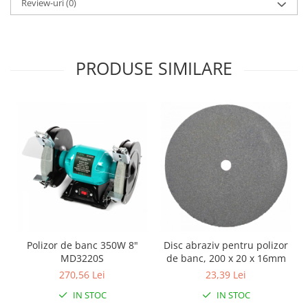
Review-uri
(0)
Pentru Casa si Camping
Aragaze, plite, piese butelii de
voiaj
Accesorii aragaze & butelii
PRODUSE SIMILARE
Butelii
Gratare
Pirostrii si accesorii pentru gatit
Plite & aragaze
Iluminat & electrice
Prelungitoare & cabluri electrice
Becuri
Coliere plastic
Conectori/doze
Corpuri de iluminat
Polizor de banc 350W 8"
Disc abraziv pentru polizor
MD3220S
de banc, 200 x 20 x 16mm
Lampi solare
270,56 Lei
23,39 Lei
Lanterne
IN STOC
IN STOC
Lumina de crestere pentru plante