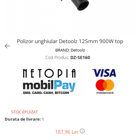
Biciclete, trotinete, triciclete
Biciclete electrice
Triciclete
Gradina
Polizor unghiular Detoolz 125mm 900W top
Motoburghie si accesorii
BRAND:
Detoolz
Accesorii motoburghie
Cod Produs:
DZ-SE160
Motoburghie
Drujbe, fierastraie electrice
Drujbe pe benzina
Drujbe cu acumulator
Consumabile drujbe, fierastraie
electrice
Drujbe electrice
STOC EPUIZAT
Unelte electrice busteni
Durata de livrare:
1
Mori cereale si batoze porumb
187,96 Lei
Batoze - mori desfacat porumb