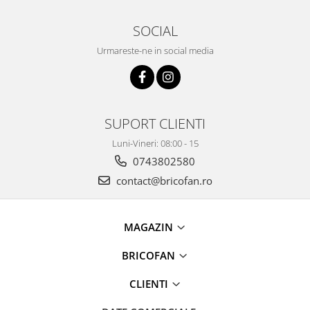
Chiuvete bucatarie compozit
Chiuvete inox
SOCIAL
Coloane de dus
Urmareste-ne in social media
Robineti
Scari
Tapet 3D Autoadeziv
SUPORT CLIENTI
Climatizare si echipamente de
incalzire
Luni-Vineri: 08:00 - 15
Aere conditionate
0743802580
Echipamente pt incalzire
contact@bricofan.ro
Panouri solare
Paturi electrice cu incalzire
MAGAZIN
Sobe pe lemne
Umidificatoare
BRICOFAN
Ventilatoare
Kituri de siguranta si supravietuire
CLIENTI
Kit-uri siguranta auto