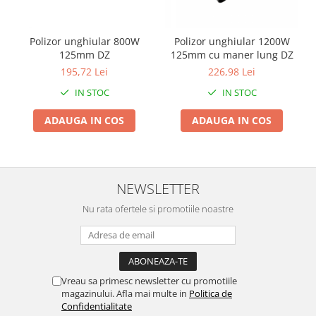
Proiectoare & lampi de lucru
Veioze si Lampi
Polizor unghiular 800W
Polizor unghiular 1200W
Cantarire
125mm DZ
125mm cu maner lung DZ
Cantare comerciale
195,72 Lei
226,98 Lei
Cantare Corporale
IN STOC
IN STOC
Aparate de spalat cu presiune si
accesorii
ADAUGA IN COS
ADAUGA IN COS
Accesorii aparatele de spalat cu
presiune
Aparate de spalat cu presiune
NEWSLETTER
Instalatii sanitare
Nu rata ofertele si promotiile noastre
Articole si accesorii pentru baie
Baterii baie
Baterii bucatarie
Baterii cada
Vreau sa primesc newsletter cu promotiile
Baterii electrice
magazinului. Afla mai multe in
Politica de
Baterii lavoar
Confidentialitate