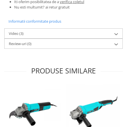
Iti oferim posibilitatea de a
verifica coletul
Pentru Casa si Camping
Nu esti multumit? ai retur gratuit
Aragaze, plite, piese butelii de
voiaj
Informatii conformitate produs
Accesorii aragaze & butelii
Butelii
Video
(3)
Gratare
Review-uri
(0)
Pirostrii si accesorii pentru gatit
Plite & aragaze
Iluminat & electrice
PRODUSE SIMILARE
Prelungitoare & cabluri electrice
Becuri
Coliere plastic
Conectori/doze
Corpuri de iluminat
Lampi solare
Lanterne
Lumina de crestere pentru plante