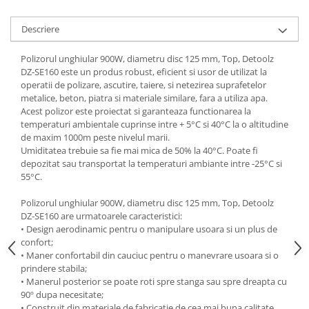
Tractoraș de tuns gazonul
Zootehnie
Descriere
Incubatoare, oparitoare si
deplumatoare
Polizorul unghiular 900W, diametru disc 125 mm, Top, Detoolz
DZ-SE160 este un produs robust, eficient si usor de utilizat la
Echipamente pentru animale
operatii de polizare, ascutire, taiere, si netezirea suprafetelor
Aparate de tuns animale
metalice, beton, piatra si materiale similare, fara a utiliza apa.
Piese si accesorii aparate de tuns
Acest polizor este proiectat si garanteaza functionarea la
animale
temperaturi ambientale cuprinse intre + 5°C si 40°C la o altitudine
de maxim 1000m peste nivelul marii.
Tarcuri animale
Umiditatea trebuie sa fie mai mica de 50% la 40°C. Poate fi
Semanatori
depozitat sau transportat la temperaturi ambiante intre -25°C si
55°C.
Masini batut stalpi si accesorii
Roabe & accesorii
Polizorul unghiular 900W, diametru disc 125 mm, Top, Detoolz
DZ-SE160 are urmatoarele caracteristici:
Casute gradina si cutii depozitare
• Design aerodinamic pentru o manipulare usoara si un plus de
confort;
Mobilier gradina
• Maner confortabil din cauciuc pentru o manevrare usoara si o
Corturi, Prelate si plase de
prindere stabila;
umbrire
• Manerul posterior se poate roti spre stanga sau spre dreapta cu
90º dupa necesitate;
Lopeti zapada
• Construit din materiale de fabricatie de cea mai buna calitate,