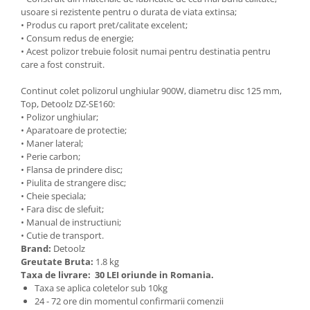
usoare si rezistente pentru o durata de viata extinsa;
Zdrobitoare si teascuri
• Produs cu raport pret/calitate excelent;
Teascuri
• Consum redus de energie;
• Acest polizor trebuie folosit numai pentru destinatia pentru
Zdrobitoare electrice
care a fost construit.
Zdrobitoare electrice & manuale
Zdrobitoare manuale
Continut colet polizorul unghiular 900W, diametru disc 125 mm,
Top, Detoolz DZ-SE160:
Masini de cusut si accesorii
• Polizor unghiular;
Articole antidaunatori gradina
• Aparatoare de protectie;
• Maner lateral;
Sere si solarii
• Perie carbon;
• Flansa de prindere disc;
Suflante si aspiratoare exterior
• Piulita de strangere disc;
Unelte altoit
• Cheie speciala;
• Fara disc de slefuit;
Unelte manuale de gradina -
• Manual de instructiuni;
• Cutie de transport.
Stropitori
Brand:
Detoolz
Folie si plase pt plante
Greutate Bruta:
1.8 kg
Taxa de livrare:
30 LEI oriunde in Romania.
Masini de maturat manuale
Taxa se aplica coletelor sub 10kg
Masini batut stalpi
24 - 72 ore din momentul confirmarii comenzii