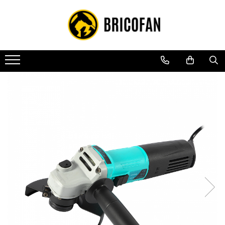
Toate Produsele
Vehicule electrice
Atv
Cu permis
Fără permis
Masini electrice
Motocross
Piese de schimb vehicule electrice
Scutere electrice
Scutere pe benzina
Tricicluri cargo fara permis
Tricicluri persoane
Trotinete electrice