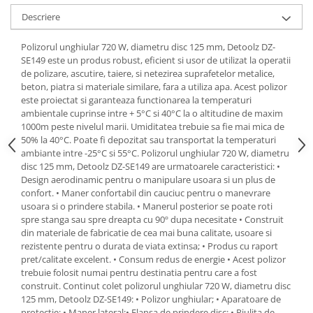
Scule pneumatice
Teascuri
Kituri de siguranta si supravietuire
Descriere
Ridicare greutati
Zdrobitoare electrice
Kit-uri siguranta auto
Accesorii pentru macarale
Zdrobitoare electrice & manuale
Polizorul unghiular 720 W, diametru disc 125 mm, Detoolz DZ-
Kit-uri Supravietuire si Accesorii
Macarale electrice
SE149 este un produs robust, eficient si usor de utilizat la operatii
Zdrobitoare manuale
Camping
de polizare, ascutire, taiere, si netezirea suprafetelor metalice,
Macarale manuale
Masini de cusut si accesorii
Curatenie si menaj
beton, piatra si materiale similare, fara a utiliza apa. Acest polizor
Aparate si instrumente de masurat
este proiectat si garanteaza functionarea la temperaturi
Articole antidaunatori gradina
Accesorii ingrijire casa
ambientale cuprinse intre + 5°C si 40°C la o altitudine de maxim
Rulete
Sere si solarii
Accesorii maturi, mopuri si galeti
1000m peste nivelul marii. Umiditatea trebuie sa fie mai mica de
Telemetre, nivele, sublere
50% la 40°C. Poate fi depozitat sau transportat la temperaturi
Aparate de calcat
Suflante si aspiratoare exterior
ambiante intre -25°C si 55°C. Polizorul unghiular 720 W, diametru
Masini de polisat
Aspiratoare electrice
Unelte altoit
disc 125 mm, Detoolz DZ-SE149 are urmatoarele caracteristici: •
Rindele electrice
Cutii depozitare diverse
Design aerodinamic pentru o manipulare usoara si un plus de
Unelte manuale de gradina -
confort. • Maner confortabil din cauciuc pentru o manevrare
Cutii depozitare medicamente
Pistoale electrice aer cald si vopsit
usoara si o prindere stabila. • Manerul posterior se poate roti
Stropitori
Cutii pentru chei
Pistoale electrice aer cald
spre stanga sau spre dreapta cu 90º dupa necesitate • Construit
Folie si plase pt plante
Dulapuri si rafturi de depozitare
din materiale de fabricatie de cea mai buna calitate, usoare si
Pistoale electrice de vopsit
rezistente pentru o durata de viata extinsa; • Produs cu raport
Masini de maturat manuale
Maturi, mopuri si galeti
Echipamente de protectie
pret/calitate excelent. • Consum redus de energie • Acest polizor
Organizatoare imbracaminte si
Masini batut stalpi
trebuie folosit numai pentru destinatia pentru care a fost
Cizme, bocanci, pantofi si galosi
incaltaminte
construit. Continut colet polizorul unghiular 720 W, diametru disc
Manusi si palmare
125 mm, Detoolz DZ-SE149: • Polizor unghiular; • Aparatoare de
Perii de curatare
protectie; • Maner lateral;• Flansa de prindere disc; • Piulita de