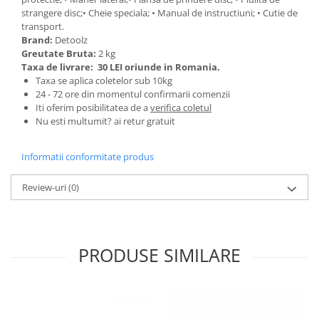
Ochelari si casti de protectie
Perii si aparate scame
strangere disc;• Cheie speciala; • Manual de instructiuni; • Cutie de
Statii si pistoale de lipit
Stergatoare geam
transport.
Brand:
Detoolz
Statii si pistoale de lipit
Umerase pentru haine si suporturi
Greutate Bruta:
2 kg
Accesorii, consumabile, piese
Uscatoare si standere haine
Taxa de livrare:
30 LEI oriunde in Romania.
Bucatarie si electrocasnice
Taxa se aplica coletelor sub 10kg
Accesorii
24 - 72 ore din momentul confirmarii comenzii
Acumulatori si incarcatoare scule
Masini de carnati si accesorii
Iti oferim posibilitatea de a
verifica coletul
electrice
Espressoare si cafetiere
Nu esti multumit? ai retur gratuit
Discuri taiere
Masini de piper si nuci
Strung
Informatii conformitate produs
Accesorii si consumabile masini de
tocat carne
Scule de mana
Review-uri
(0)
Autocolant de bucatarie
Accesorii masini de taiat placi
Blendere
ceramice
Ceaune
Accesorii placi ceramice
Dozatoare
Carabine, vartejuri, belciuge
PRODUSE SIMILARE
Fete de masa
Clesti si truse de sertizare
Fierbatoare
Fierastraie manuale
Friteuze
Foarfeci constructii