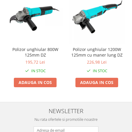
Genti Termoizolante Mancare
Masini de taiat placi ceramice
Magneti de frigider
Patenti si clesti
Masini de tocat manuale
Topoare
Masini tocat carne electrice
Truse, seturi si alte scule de mana
Mixere
Compactoare
Oale si Cratite
Scule Emtop
Oale sub presiune
Polizor unghiular 800W
Polizor unghiular 1200W
Scule multifunctionale
Pahare / Sticle cu Pai / Cani termos
125mm DZ
125mm cu maner lung DZ
Tăietor beton
Palnii
195,72 Lei
226,98 Lei
Storcatoare
IN STOC
IN STOC
Tavi copt
ADAUGA IN COS
ADAUGA IN COS
Tigai
Ustensile de bucatarie
Auto
Stații încărcare vehicule electrice
NEWSLETTER
Anvelope auto
Nu rata ofertele si promotiile noastre
Chingi