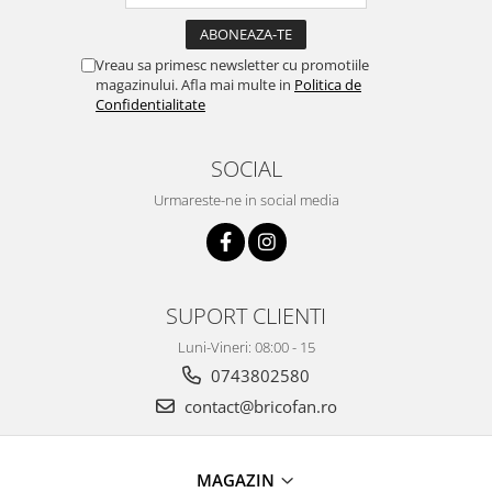
Clesti auto
Compresoare auto si pompe
Cricuri
Vreau sa primesc newsletter cu promotiile
magazinului. Afla mai multe in
Politica de
Intretinere interior/exterior
Confidentialitate
Modulatoare FM
Perii de zapada si raclete
SOCIAL
Pompe de transfer
Urmareste-ne in social media
Decoratiuni, ornamente si articole
Craciun
Accesorii si componente craciun
Beteala si ghirlande Craciun
SUPORT CLIENTI
Brazi de Craciun
Costume Craciun
Luni-Vineri: 08:00 - 15
Decoratiuni luminoase exterioare &
0743802580
interioare
contact@bricofan.ro
Figurine muzicale
Figurine si decoratiuni Craciun
Furtun - Tub - rola craciun
MAGAZIN