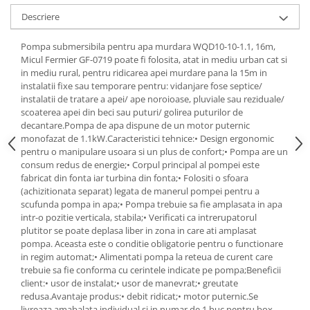
Scule pneumatice
Teascuri
Kituri de siguranta si supravietuire
Descriere
Ridicare greutati
Zdrobitoare electrice
Kit-uri siguranta auto
Accesorii pentru macarale
Zdrobitoare electrice & manuale
Pompa submersibila pentru apa murdara WQD10-10-1.1, 16m,
Kit-uri Supravietuire si Accesorii
Macarale electrice
Micul Fermier GF-0719 poate fi folosita, atat in mediu urban cat si
Zdrobitoare manuale
Camping
in mediu rural, pentru ridicarea apei murdare pana la 15m in
Macarale manuale
Masini de cusut si accesorii
Curatenie si menaj
instalatii fixe sau temporare pentru: vidanjare fose septice/
Aparate si instrumente de masurat
instalatii de tratare a apei/ ape noroioase, pluviale sau reziduale/
Articole antidaunatori gradina
Accesorii ingrijire casa
scoaterea apei din beci sau puturi/ golirea puturilor de
Rulete
Sere si solarii
Accesorii maturi, mopuri si galeti
decantare.Pompa de apa dispune de un motor puternic
Telemetre, nivele, sublere
monofazat de 1.1kW.Caracteristici tehnice:• Design ergonomic
Aparate de calcat
Suflante si aspiratoare exterior
pentru o manipulare usoara si un plus de confort;• Pompa are un
Masini de polisat
Aspiratoare electrice
Unelte altoit
consum redus de energie;• Corpul principal al pompei este
Rindele electrice
Cutii depozitare diverse
fabricat din fonta iar turbina din fonta;• Folositi o sfoara
Unelte manuale de gradina -
(achizitionata separat) legata de manerul pompei pentru a
Cutii depozitare medicamente
Pistoale electrice aer cald si vopsit
scufunda pompa in apa;• Pompa trebuie sa fie amplasata in apa
Stropitori
Cutii pentru chei
Pistoale electrice aer cald
intr-o pozitie verticala, stabila;• Verificati ca intrerupatorul
Folie si plase pt plante
plutitor se poate deplasa liber in zona in care ati amplasat
Dulapuri si rafturi de depozitare
Pistoale electrice de vopsit
pompa. Aceasta este o conditie obligatorie pentru o functionare
Masini de maturat manuale
Maturi, mopuri si galeti
Echipamente de protectie
in regim automat;• Alimentati pompa la reteua de curent care
Organizatoare imbracaminte si
Masini batut stalpi
trebuie sa fie conforma cu cerintele indicate pe pompa;Beneficii
Cizme, bocanci, pantofi si galosi
incaltaminte
client:• usor de instalat;• usor de manevrat;• greutate
Manusi si palmare
redusa.Avantaje produs:• debit ridicat;• motor puternic.Se
Perii de curatare
livreaza amabalata individual si in numar de 1 buc pentru box-