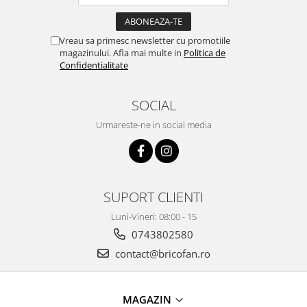
Clesti auto
Compresoare auto si pompe
Cricuri
Vreau sa primesc newsletter cu promotiile
magazinului. Afla mai multe in
Politica de
Intretinere interior/exterior
Confidentialitate
Modulatoare FM
Perii de zapada si raclete
SOCIAL
Pompe de transfer
Urmareste-ne in social media
Decoratiuni, ornamente si articole
Craciun
Accesorii si componente craciun
Beteala si ghirlande Craciun
SUPORT CLIENTI
Brazi de Craciun
Costume Craciun
Luni-Vineri: 08:00 - 15
Decoratiuni luminoase exterioare &
0743802580
interioare
contact@bricofan.ro
Figurine muzicale
Figurine si decoratiuni Craciun
MAGAZIN
Furtun - Tub - rola craciun