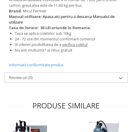
Ochelari si casti de protectie
Perii si aparate scame
carton; greutatea este de 11.60 kg per buc.
Statii si pistoale de lipit
Stergatoare geam
Brand:
Micul Fermier
Manual utilizare:
Apasa aici pentru a descarca Manualul de
Statii si pistoale de lipit
Umerase pentru haine si suporturi
utilizare
Accesorii, consumabile, piese
Uscatoare si standere haine
Taxa de livrare:
30 LEI oriunde in Romania.
Taxa se aplica coletelor sub 10kg
Bucatarie si electrocasnice
Accesorii
24 - 72 ore din momentul confirmarii comenzii
Acumulatori si incarcatoare scule
Masini de carnati si accesorii
Iti oferim posibilitatea de a
verifica coletul
electrice
Nu esti multumit? ai retur gratuit
Espressoare si cafetiere
Discuri taiere
Masini de piper si nuci
Strung
Informatii conformitate produs
Accesorii si consumabile masini de
tocat carne
Scule de mana
Review-uri
(0)
Autocolant de bucatarie
Accesorii masini de taiat placi
Blendere
ceramice
Ceaune
Accesorii placi ceramice
Dozatoare
Carabine, vartejuri, belciuge
PRODUSE SIMILARE
Fete de masa
Clesti si truse de sertizare
Fierbatoare
Fierastraie manuale
Friteuze
Foarfeci constructii