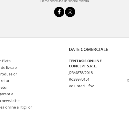
Urmareste-ne in social media
DATE COMERCIALE
 Plata
TENTASIS ONLINE
CONCEPT S.R.L.
 de livrare
J23/4878/2018
Produselor
Ro39970151
©
 retur
Voluntari, Ilfov
retur
garantie
a newsletter
a online a litigiilor