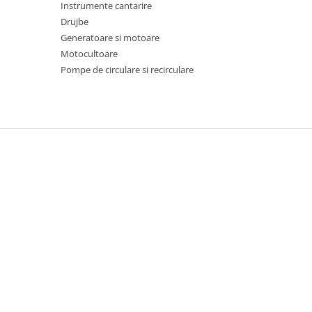
Instrumente cantarire
Chiuvete bucatarie compozit
Drujbe
Chiuvete inox
Generatoare si motoare
Coloane de dus
Motocultoare
Robineti
Pompe de circulare si recirculare
Scari
Tapet 3D Autoadeziv
Climatizare si echipamente de
incalzire
Aere conditionate
Echipamente pt incalzire
Panouri solare
Paturi electrice cu incalzire
Sobe pe lemne
Umidificatoare
Ventilatoare
Kituri de siguranta si supravietuire
Kit-uri siguranta auto