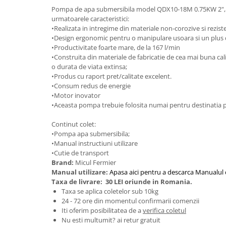
Granulatoare
Pompa de apa submersibila model QDX10-18M 0.75KW 2", 
urmatoarele caracteristici:
Mori pentru cereale
•Realizata in intregime din materiale non-corozive si rezis
Mori pentru fructe si legume
•Design ergonomic pentru o manipulare usoara si un plus 
Mori pentru furaje
•Productivitate foarte mare, de la 167 l/min
•Construita din materiale de fabricatie de cea mai buna cali
Mori pentru furaje si resturi
o durata de viata extinsa;
vegetale
•Produs cu raport pret/calitate excelent.
Motoare granulatoare
•Consum redus de energie
•Motor inovator
Piese si accesorii mori
•Aceasta pompa trebuie folosita numai pentru destinatia pe
Tocatoare furaje si crengi
Continut colet:
Tocatoare furaje
•Pompa apa submersibila;
Consumabile si acesorii tocatoare
•Manual instructiuni utilizare
Tocatoare crengi
•Cutie de transport
Brand:
Micul Fermier
Motocoase, Trimmere si Masini de
Manual utilizare:
Apasa aici pentru a descarca Manualul d
tuns gazon
Taxa de livrare:
30 LEI oriunde in Romania.
Motocositori cu motoare 2T
Taxa se aplica coletelor sub 10kg
24 - 72 ore din momentul confirmarii comenzii
Trimmere electrice
Iti oferim posibilitatea de a
verifica coletul
Masini de tuns gazon pe benzina
Nu esti multumit? ai retur gratuit