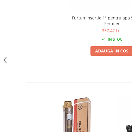
Zdrobitoare si teascuri
Teascuri
Furtun insertie 1" pentru apa
Zdrobitoare electrice
Fermier
337,42 Lei
Zdrobitoare electrice & manuale
Zdrobitoare manuale
IN STOC
Masini de cusut si accesorii
ADAUGA IN COS
Articole antidaunatori gradina
Sere si solarii
Suflante si aspiratoare exterior
Unelte altoit
Unelte manuale de gradina -
Stropitori
Folie si plase pt plante
Masini de maturat manuale
Masini batut stalpi