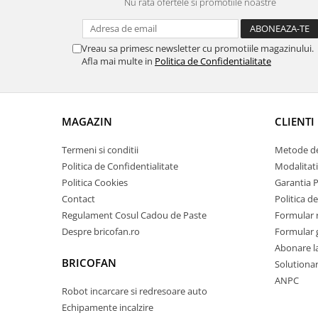
Nu rata ofertele si promotiile noastre
Proiectoare & lampi de lucru
Veioze si Lampi
Cantarire
Vreau sa primesc newsletter cu promotiile magazinului.
Afla mai multe in
Politica de Confidentialitate
Cantare comerciale
Cantare Corporale
Aparate de spalat cu presiune si
accesorii
MAGAZIN
CLIENTI
Accesorii aparatele de spalat cu
Termeni si conditii
Metode de
presiune
Politica de Confidentialitate
Modalitati
Aparate de spalat cu presiune
Politica Cookies
Garantia 
Instalatii sanitare
Contact
Politica de
Articole si accesorii pentru baie
Regulament Cosul Cadou de Paste
Formular 
Despre bricofan.ro
Formular 
Baterii baie
Abonare l
Baterii bucatarie
BRICOFAN
Solutionare
Baterii cada
ANPC
Baterii electrice
Robot incarcare si redresoare auto
Baterii lavoar
Echipamente incalzire