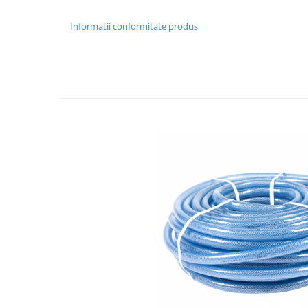
Tractoraș de tuns gazonul
Zootehnie
Informatii conformitate produs
Incubatoare, oparitoare si
deplumatoare
Echipamente pentru animale
Aparate de tuns animale
Piese si accesorii aparate de tuns
animale
Tarcuri animale
Semanatori
Masini batut stalpi si accesorii
Roabe & accesorii
Casute gradina si cutii depozitare
Mobilier gradina
Corturi, Prelate si plase de
umbrire
Lopeti zapada