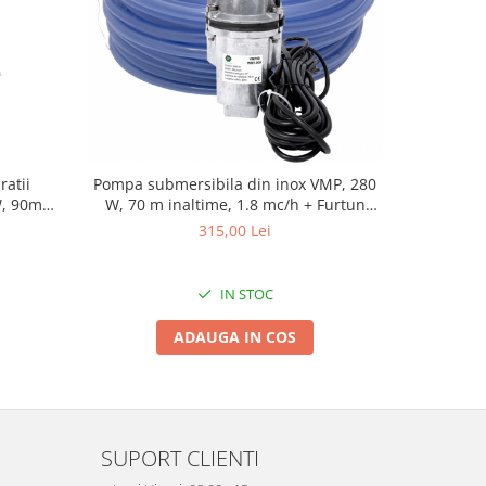
atii
Pompa submersibila din inox VMP, 280
Pompa sub
W, 90m
W, 70 m inaltime, 1.8 mc/h + Furtun
W, 70 
siliconat 1/2" 100 m
315,00 Lei
IN STOC
ADAUGA IN COS
SUPORT CLIENTI