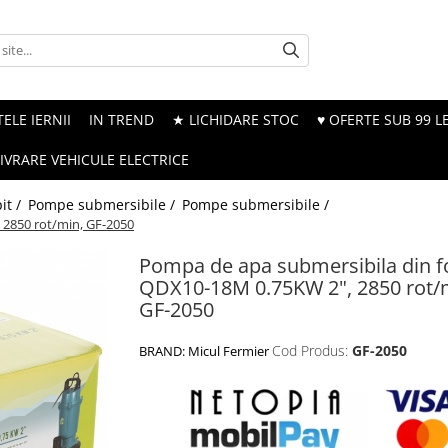
ELE IERNII
IN TREND
★ LICHIDARE STOC
♥ OFERTE SUB 99 LE
LIVRARE VEHICULE ELECTRICE
it /
Pompe submersibile /
Pompe submersibile /
 2850 rot/min, GF-2050
Pompa de apa submersibila din f
QDX10-18M 0.75KW 2", 2850 rot/
GF-2050
Cod Produs:
GF-2050
BRAND:
Micul Fermier