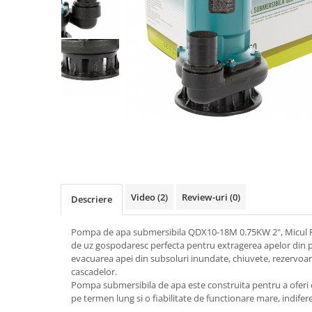
Biciclete, trotinete, triciclete
Biciclete electrice
Triciclete
Gradina
Motoburghie si accesorii
Accesorii motoburghie
Motoburghie
Drujbe, fierastraie electrice
Drujbe pe benzina
Drujbe cu acumulator
Video
(2)
Review-uri
(0)
Descriere
Consumabile drujbe, fierastraie
electrice
Pompa de apa submersibila QDX10-18M 0.75KW 2", Micul F
de uz gospodaresc perfecta pentru extragerea apelor din pisc
Drujbe electrice
evacuarea apei din subsoluri inundate, chiuvete, rezervoare
Unelte electrice busteni
cascadelor.
Mori cereale si batoze porumb
Pompa submersibila de apa este construita pentru a oferi 
pe termen lung si o fiabilitate de functionare mare, indifer
Batoze - mori desfacat porumb