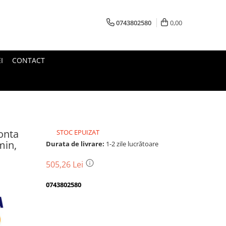
0743802580
0,00
I
CONTACT
onta
STOC EPUIZAT
min,
Durata de livrare:
1-2 zile lucrătoare
505,26 Lei
0743802580
Transport
gratuit
Perioada
Magazin
De
Garantie
Deschidere
Retur
Romanesc