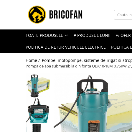
Toate Produsele
Vehicule electrice
TOATE PRODUSELE
♥ PRODUSUL LUNII
% OFERT
Atv
POLITICA DE RETUR VEHICULE ELECTRICE
POLITICA 
Cu permis
Fără permis
Home /
Pompe, motopompe, sisteme de irigat si strop
Pompa de apa submersibila din fonta QDX10-18M 0.75KW 2",
Masini electrice
Motocross
Piese de schimb vehicule electrice
Scutere electrice
Scutere pe benzina
Tricicluri cargo fara permis
Tricicluri persoane
Trotinete electrice