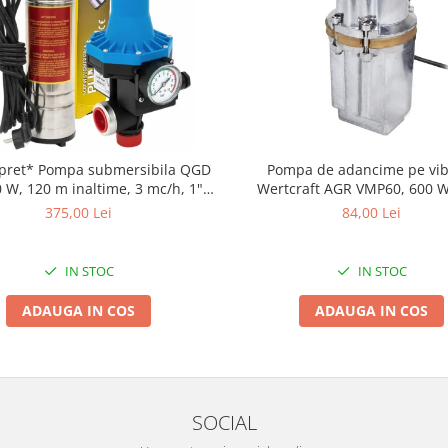
pret* Pompa submersibila QGD
Pompa de adancime pe vibr
0 W, 120 m inaltime, 3 mc/h, 1" +
Wertcraft AGR VMP60, 600 
Prescontrol EPC-3
refulare
375,00 Lei
84,00 Lei
IN STOC
IN STOC
ADAUGA IN COS
ADAUGA IN COS
SOCIAL