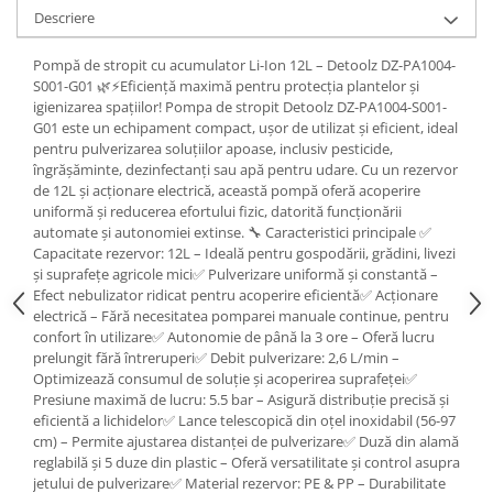
Ochelari si casti de protectie
Perii si aparate scame
Descriere
Statii si pistoale de lipit
Stergatoare geam
Statii si pistoale de lipit
Pompă de stropit cu acumulator Li-Ion 12L – Detoolz DZ-PA1004-
Umerase pentru haine si suporturi
S001-G01 🌿⚡Eficiență maximă pentru protecția plantelor și
Accesorii, consumabile, piese
Uscatoare si standere haine
igienizarea spațiilor! Pompa de stropit Detoolz DZ-PA1004-S001-
Bucatarie si electrocasnice
Accesorii
G01 este un echipament compact, ușor de utilizat și eficient, ideal
pentru pulverizarea soluțiilor apoase, inclusiv pesticide,
Acumulatori si incarcatoare scule
Masini de carnati si accesorii
îngrășăminte, dezinfectanți sau apă pentru udare. Cu un rezervor
electrice
Espressoare si cafetiere
de 12L și acționare electrică, această pompă oferă acoperire
Discuri taiere
uniformă și reducerea efortului fizic, datorită funcționării
Masini de piper si nuci
automate și autonomiei extinse. 🔧 Caracteristici principale ✅
Strung
Accesorii si consumabile masini de
Capacitate rezervor: 12L – Ideală pentru gospodării, grădini, livezi
tocat carne
Scule de mana
și suprafețe agricole mici✅ Pulverizare uniformă și constantă –
Efect nebulizator ridicat pentru acoperire eficientă✅ Acționare
Autocolant de bucatarie
Accesorii masini de taiat placi
electrică – Fără necesitatea pomparei manuale continue, pentru
Blendere
ceramice
confort în utilizare✅ Autonomie de până la 3 ore – Oferă lucru
Ceaune
Accesorii placi ceramice
prelungit fără întreruperi✅ Debit pulverizare: 2,6 L/min –
Optimizează consumul de soluție și acoperirea suprafeței✅
Dozatoare
Carabine, vartejuri, belciuge
Presiune maximă de lucru: 5.5 bar – Asigură distribuție precisă și
Fete de masa
Clesti si truse de sertizare
eficientă a lichidelor✅ Lance telescopică din oțel inoxidabil (56-97
Fierbatoare
Fierastraie manuale
cm) – Permite ajustarea distanței de pulverizare✅ Duză din alamă
reglabilă și 5 duze din plastic – Oferă versatilitate și control asupra
Friteuze
Foarfeci constructii
jetului de pulverizare✅ Material rezervor: PE & PP – Durabilitate