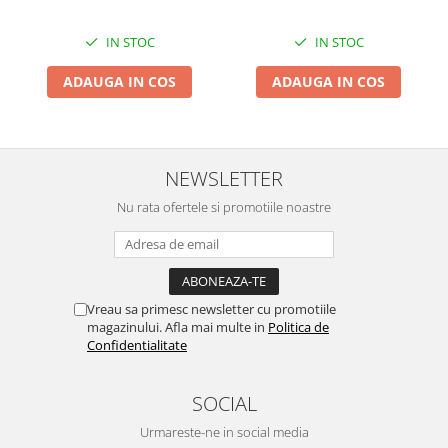
accesorizata
accesorizata
Broaste si clante
Accesorii litiere
IN STOC
IN STOC
Accesorii pentru animale
ADAUGA IN COS
ADAUGA IN COS
Aparate de Masaj
Articole si accesorii birou
Electrocasnice
NEWSLETTER
Storcatoare / Blendere
Nu rata ofertele si promotiile noastre
Mobilier
Genți de voiaj & genți
Mobilier camping
Sonerii
Vreau sa primesc newsletter cu promotiile
magazinului. Afla mai multe in
Politica de
Confidentialitate
SOCIAL
Urmareste-ne in social media