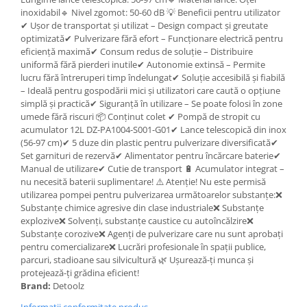
Clesti auto
inoxidabil🔹 Nivel zgomot: 50-60 dB 💡 Beneficii pentru utilizator
Compresoare auto si pompe
✔ Ușor de transportat și utilizat – Design compact și greutate
Cricuri
optimizată✔ Pulverizare fără efort – Funcționare electrică pentru
eficiență maximă✔ Consum redus de soluție – Distribuire
Intretinere interior/exterior
uniformă fără pierderi inutile✔ Autonomie extinsă – Permite
Modulatoare FM
lucru fără întreruperi timp îndelungat✔ Soluție accesibilă și fiabilă
Perii de zapada si raclete
– Ideală pentru gospodării mici și utilizatori care caută o opțiune
simplă și practică✔ Siguranță în utilizare – Se poate folosi în zone
Pompe de transfer
umede fără riscuri 📦 Conținut colet ✔ Pompă de stropit cu
Decoratiuni, ornamente si articole
acumulator 12L DZ-PA1004-S001-G01✔ Lance telescopică din inox
Craciun
(56-97 cm)✔ 5 duze din plastic pentru pulverizare diversificată✔
Set garnituri de rezervă✔ Alimentator pentru încărcare baterie✔
Accesorii si componente craciun
Manual de utilizare✔ Cutie de transport 🔋 Acumulator integrat –
Beteala si ghirlande Craciun
nu necesită baterii suplimentare! ⚠️ Atenție! Nu este permisă
utilizarea pompei pentru pulverizarea următoarelor substanțe:❌
Brazi de Craciun
Substanțe chimice agresive din clase industriale❌ Substanțe
Costume Craciun
explozive❌ Solvenți, substanțe caustice cu autoîncălzire❌
Decoratiuni luminoase exterioare &
Substanțe corozive❌ Agenți de pulverizare care nu sunt aprobați
interioare
pentru comercializare❌ Lucrări profesionale în spații publice,
parcuri, stadioane sau silvicultură 🌿 Ușurează-ți munca și
Figurine muzicale
protejează-ți grădina eficient!
Figurine si decoratiuni Craciun
Brand:
Detoolz
Furtun - Tub - rola craciun
Informatii conformitate produs