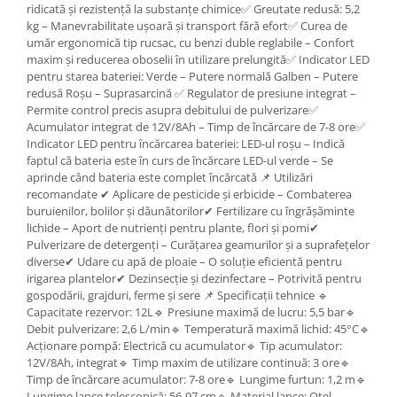
Genti Termoizolante Mancare
Masini de taiat placi ceramice
ridicată și rezistență la substanțe chimice✅ Greutate redusă: 5,2
Magneti de frigider
Patenti si clesti
kg – Manevrabilitate ușoară și transport fără efort✅ Curea de
umăr ergonomică tip rucsac, cu benzi duble reglabile – Confort
Masini de tocat manuale
Topoare
maxim și reducerea oboselii în utilizare prelungită✅ Indicator LED
Masini tocat carne electrice
Truse, seturi si alte scule de mana
pentru starea bateriei: Verde – Putere normală Galben – Putere
redusă Roșu – Suprasarcină ✅ Regulator de presiune integrat –
Mixere
Compactoare
Permite control precis asupra debitului de pulverizare✅
Oale si Cratite
Scule Emtop
Acumulator integrat de 12V/8Ah – Timp de încărcare de 7-8 ore✅
Oale sub presiune
Indicator LED pentru încărcarea bateriei: LED-ul roșu – Indică
Scule multifunctionale
faptul că bateria este în curs de încărcare LED-ul verde – Se
Pahare / Sticle cu Pai / Cani termos
Tăietor beton
aprinde când bateria este complet încărcată 📌 Utilizări
Palnii
recomandate ✔ Aplicare de pesticide și erbicide – Combaterea
Storcatoare
buruienilor, bolilor și dăunătorilor✔ Fertilizare cu îngrășăminte
lichide – Aport de nutrienți pentru plante, flori și pomi✔
Tavi copt
Pulverizare de detergenți – Curățarea geamurilor și a suprafețelor
Tigai
diverse✔ Udare cu apă de ploaie – O soluție eficientă pentru
irigarea plantelor✔ Dezinsecție și dezinfectare – Potrivită pentru
Ustensile de bucatarie
gospodării, grajduri, ferme și sere 📌 Specificații tehnice 🔹
Auto
Capacitate rezervor: 12L🔹 Presiune maximă de lucru: 5,5 bar🔹
Debit pulverizare: 2,6 L/min🔹 Temperatură maximă lichid: 45°C🔹
Stații încărcare vehicule electrice
Acționare pompă: Electrică cu acumulator🔹 Tip acumulator:
Anvelope auto
12V/8Ah, integrat🔹 Timp maxim de utilizare continuă: 3 ore🔹
Chingi
Timp de încărcare acumulator: 7-8 ore🔹 Lungime furtun: 1,2 m🔹
Lungime lance telescopică: 56-97 cm🔹 Material lance: Oțel