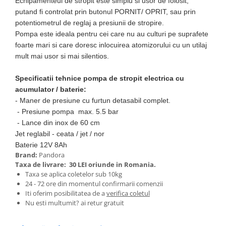
Echipamenteul de stropit este simplu si usor de folosit,
Pentru Casa si Camping
putand fi controlat prin butonul PORNIT/ OPRIT, sau prin
Aragaze, plite, piese butelii de
potentiometrul de reglaj a presiunii de stropire.
voiaj
Pompa este ideala pentru cei care nu au culturi pe suprafete
Accesorii aragaze & butelii
foarte mari si care doresc inlocuirea atomizorului cu un utilaj
mult mai usor si mai silentios.
Butelii
Gratare
Specificatii tehnice pompa de stropit electrica cu
Pirostrii si accesorii pentru gatit
acumulator / baterie:
Plite & aragaze
- Maner de presiune cu furtun detasabil complet.
Iluminat & electrice
- Presiune pompa max. 5.5 bar
- Lance din inox de 60 cm
Prelungitoare & cabluri electrice
Jet reglabil - ceata / jet / nor
Becuri
Baterie 12V 8Ah
Coliere plastic
Brand:
Pandora
Taxa de livrare:
30 LEI oriunde in Romania.
Conectori/doze
Taxa se aplica coletelor sub 10kg
Corpuri de iluminat
24 - 72 ore din momentul confirmarii comenzii
Lampi solare
Iti oferim posibilitatea de a
verifica coletul
Nu esti multumit? ai retur gratuit
Lanterne
Lumina de crestere pentru plante