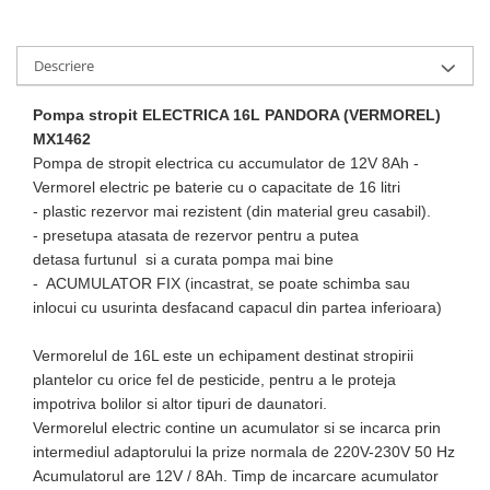
Tractoraș de tuns gazonul
Zootehnie
Descriere
Incubatoare, oparitoare si
deplumatoare
Pompa stropit ELECTRICA 16L PANDORA (VERMOREL)
Echipamente pentru animale
MX1462
Aparate de tuns animale
Pompa de stropit electrica cu accumulator de 12V 8Ah -
Piese si accesorii aparate de tuns
Vermorel electric pe baterie cu o capacitate de 16 litri
animale
- plastic rezervor mai rezistent (din material greu casabil).
Tarcuri animale
- presetupa atasata de rezervor pentru a putea
Semanatori
detasa furtunul si a curata pompa mai bine
- ACUMULATOR FIX (incastrat, se poate schimba sau
Masini batut stalpi si accesorii
inlocui cu usurinta desfacand capacul din partea inferioara)
Roabe & accesorii
Casute gradina si cutii depozitare
Vermorelul de 16L este un echipament destinat stropirii
plantelor cu orice fel de pesticide, pentru a le proteja
Mobilier gradina
impotriva bolilor si altor tipuri de daunatori.
Corturi, Prelate si plase de
Vermorelul electric contine un acumulator si se incarca prin
umbrire
intermediul adaptorului la prize normala de 220V-230V 50 Hz
Acumulatorul are 12V / 8Ah. Timp de incarcare acumulator
Lopeti zapada