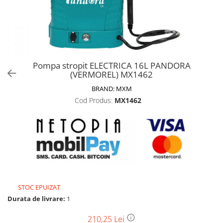
Biciclete, trotinete, triciclete
Biciclete electrice
Triciclete
Gradina
Pompa stropit ELECTRICA 16L PANDORA
Motoburghie si accesorii
(VERMOREL) MX1462
Accesorii motoburghie
BRAND:
MXM
Motoburghie
Cod Produs:
MX1462
Drujbe, fierastraie electrice
Drujbe pe benzina
Drujbe cu acumulator
Consumabile drujbe, fierastraie
electrice
Drujbe electrice
STOC EPUIZAT
Unelte electrice busteni
Durata de livrare:
1
Mori cereale si batoze porumb
Batoze - mori desfacat porumb
210,25 Lei