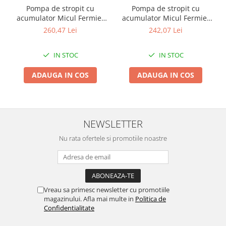
Pompa de stropit cu
Pompa de stropit cu
Kit-uri Supravietuire si Accesorii
acumulator Micul Fermier
acumulator Micul Fermier
Camping
18 L, 12 V, 2.3 MPA, Complet
20 L, 12 V, 2.3 MPA, Complet
242,07 Lei
260,47 Lei
Curatenie si menaj
accesorizata
accesorizata
Accesorii ingrijire casa
IN STOC
IN STOC
Accesorii maturi, mopuri si galeti
Aparate de calcat
ADAUGA IN COS
ADAUGA IN COS
Aspiratoare electrice
Cutii depozitare diverse
Cutii depozitare medicamente
NEWSLETTER
Cutii pentru chei
Nu rata ofertele si promotiile noastre
Dulapuri si rafturi de depozitare
Maturi, mopuri si galeti
Organizatoare imbracaminte si
incaltaminte
Perii de curatare
Vreau sa primesc newsletter cu promotiile
magazinului. Afla mai multe in
Politica de
Perii si aparate scame
Confidentialitate
Stergatoare geam