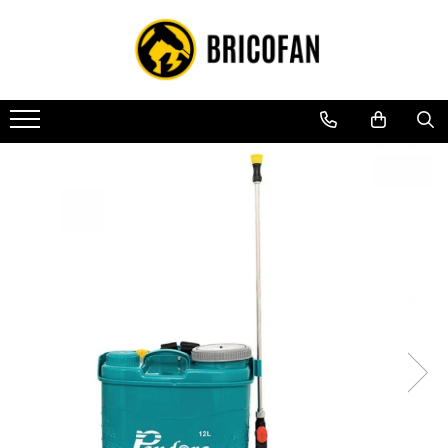
Toate Produsele
Vehicule electrice
Atv
Cu permis
Fără permis
Masini electrice
Motocross
Piese de schimb vehicule electrice
Scutere electrice
Scutere pe benzina
Tricicluri cargo fara permis
Tricicluri persoane
Trotinete electrice