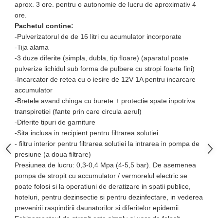
aprox. 3 ore. pentru o autonomie de lucru de aproximativ 4
Zdrobitoare si teascuri
ore.
Teascuri
Pachetul contine:
-Pulverizatorul de de 16 litri cu acumulator incorporate
Zdrobitoare electrice
-Tija alama
Zdrobitoare electrice & manuale
-3 duze diferite (simpla, dubla, tip floare) (aparatul poate
Zdrobitoare manuale
pulverize lichidul sub forma de pulbere cu stropi foarte fini)
Masini de cusut si accesorii
-Incarcator de retea cu o iesire de 12V 1A pentru incarcare
accumulator
Articole antidaunatori gradina
-Bretele avand chinga cu burete + protectie spate inpotriva
Sere si solarii
transpiretiei (fante prin care circula aerul)
Suflante si aspiratoare exterior
-Diferite tipuri de garniture
-Sita inclusa in recipient pentru filtrarea solutiei.
Unelte altoit
- filtru interior pentru filtrarea solutiei la intrarea in pompa de
Unelte manuale de gradina -
presiune (a doua filtrare)
Presiunea de lucru: 0,3-0,4 Mpa (4-5,5 bar). De asemenea
Stropitori
pompa de stropit cu accumulator / vermorelul electric se
Folie si plase pt plante
poate folosi si la operatiuni de deratizare in spatii publice,
Masini de maturat manuale
hoteluri, pentru dezinsectie si pentru dezinfectare, in vederea
prevenirii raspindirii daunatorilor si diferitelor epidemii.
Masini batut stalpi