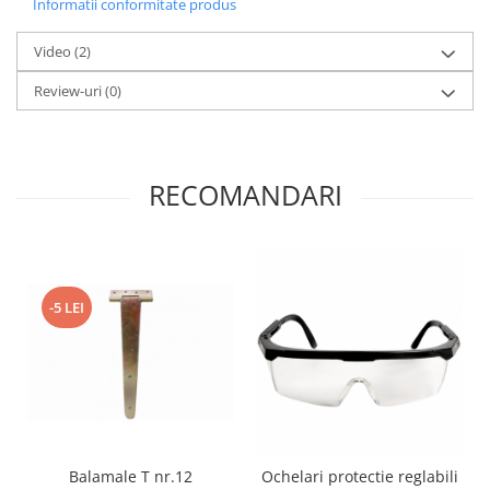
Informatii conformitate produs
Proiectoare & lampi de lucru
Veioze si Lampi
Video
(2)
Cantarire
Review-uri
(0)
Cantare comerciale
Cantare Corporale
Aparate de spalat cu presiune si
accesorii
RECOMANDARI
Accesorii aparatele de spalat cu
presiune
Aparate de spalat cu presiune
Instalatii sanitare
-5 LEI
Articole si accesorii pentru baie
Baterii baie
Baterii bucatarie
Baterii cada
Baterii electrice
Baterii lavoar
Balamale T nr.12
Ochelari protectie reglabili