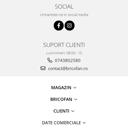
Umerase pentru haine si suporturi
SOCIAL
Uscatoare si standere haine
Urmareste-ne in social media
Bucatarie si electrocasnice
Masini de carnati si accesorii
Espressoare si cafetiere
Masini de piper si nuci
SUPORT CLIENTI
Accesorii si consumabile masini de
tocat carne
Luni-Vineri: 08:00 - 15
0743802580
Autocolant de bucatarie
Blendere
contact@bricofan.ro
Ceaune
Dozatoare
MAGAZIN
Fete de masa
Fierbatoare
BRICOFAN
Friteuze
CLIENTI
Genti Termoizolante Mancare
Magneti de frigider
DATE COMERCIALE
Masini de tocat manuale