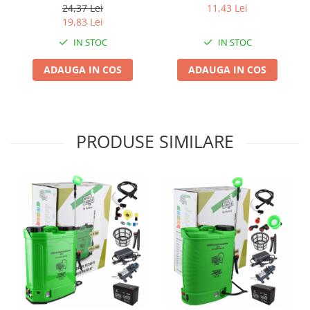
Chiuvete bucatarie compozit
24,37 Lei
11,43 Lei
19,83 Lei
Chiuvete inox
Coloane de dus
IN STOC
IN STOC
Robineti
ADAUGA IN COS
ADAUGA IN COS
Scari
Tapet 3D Autoadeziv
Climatizare si echipamente de
incalzire
PRODUSE SIMILARE
Aere conditionate
Echipamente pt incalzire
Panouri solare
Paturi electrice cu incalzire
Sobe pe lemne
Umidificatoare
Ventilatoare
Kituri de siguranta si supravietuire
Kit-uri siguranta auto