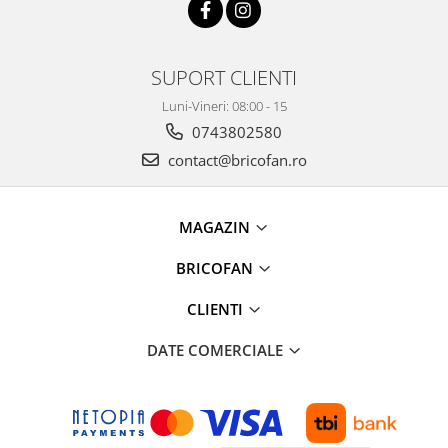
Proiectoare & lampi de lucru
Veioze si Lampi
Cantarire
SUPORT CLIENTI
Cantare comerciale
Luni-Vineri: 08:00 - 15
Cantare Corporale
0743802580
Aparate de spalat cu presiune si
contact@bricofan.ro
accesorii
Accesorii aparatele de spalat cu
presiune
MAGAZIN
Aparate de spalat cu presiune
BRICOFAN
Instalatii sanitare
Articole si accesorii pentru baie
CLIENTI
Baterii baie
DATE COMERCIALE
Baterii bucatarie
Baterii cada
Baterii electrice
Baterii lavoar