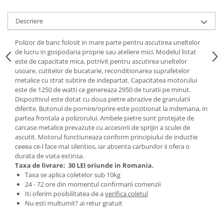
Tractoraș de tuns gazonul
Zootehnie
Descriere
Incubatoare, oparitoare si
deplumatoare
Polizor de banc folosit in mare parte pentru ascutirea uneltelor
de lucru in gospodaria proprie sau ateliere mici. Modelul listat
Echipamente pentru animale
este de capacitate mica, potrivit pentru ascutirea uneltelor
Aparate de tuns animale
usoare, cutitelor de bucatarie, reconditionarea suprafetelor
Piese si accesorii aparate de tuns
metalice cu strat subtire de indepartat. Capacitatea motorului
animale
este de 1250 de watti ce genereaza 2950 de turatii pe minut.
Dispozitivul este dotat cu doua pietre abrazive de granulatii
Tarcuri animale
diferite. Butonul de pornire/oprire este pozitionat la indemana, in
Semanatori
partea frontala a polizorului. Ambele pietre sunt protejate de
carcase metalice prevazute cu accesorii de sprijin a sculei de
Masini batut stalpi si accesorii
ascutit. Motorul functiuneaza conform principiului de inductie
Roabe & accesorii
ceeea ce-l face mai silentios, iar absenta carbunilor ii ofera o
durata de viata extinsa.
Casute gradina si cutii depozitare
Taxa de livrare:
30 LEI oriunde in Romania.
Taxa se aplica coletelor sub 10kg
Mobilier gradina
24 - 72 ore din momentul confirmarii comenzii
Corturi, Prelate si plase de
Iti oferim posibilitatea de a
verifica coletul
umbrire
Nu esti multumit? ai retur gratuit
Lopeti zapada