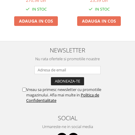
270,56 Lei
23,39 Lei
Pentru Casa si Camping
IN STOC
IN STOC
Aragaze, plite, piese butelii de
voiaj
ADAUGA IN COS
ADAUGA IN COS
Accesorii aragaze & butelii
Butelii
Gratare
NEWSLETTER
Pirostrii si accesorii pentru gatit
Plite & aragaze
Nu rata ofertele si promotiile noastre
Iluminat & electrice
Prelungitoare & cabluri electrice
Becuri
Vreau sa primesc newsletter cu promotiile
Coliere plastic
magazinului. Afla mai multe in
Politica de
Conectori/doze
Confidentialitate
Corpuri de iluminat
Lampi solare
SOCIAL
Lanterne
Urmareste-ne in social media
Lumina de crestere pentru plante