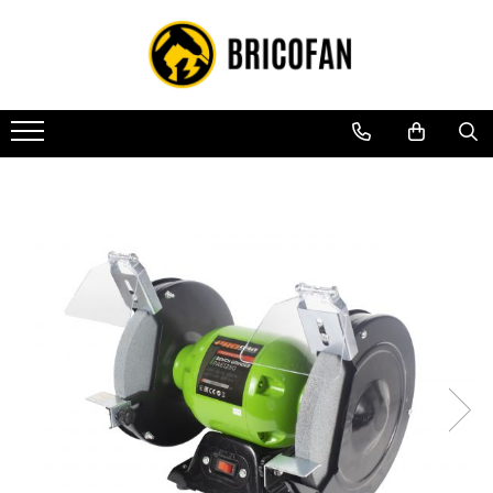
Toate Produsele
Vehicule electrice
Atv
Cu permis
Fără permis
Masini electrice
Motocross
Piese de schimb vehicule electrice
Scutere electrice
Scutere pe benzina
Tricicluri cargo fara permis
Tricicluri persoane
Trotinete electrice