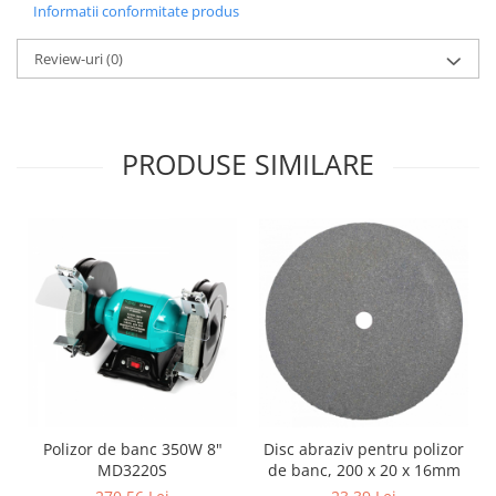
Informatii conformitate produs
Zdrobitoare si teascuri
Teascuri
Review-uri
(0)
Zdrobitoare electrice
Zdrobitoare electrice & manuale
Zdrobitoare manuale
PRODUSE SIMILARE
Masini de cusut si accesorii
Articole antidaunatori gradina
Sere si solarii
Suflante si aspiratoare exterior
Unelte altoit
Unelte manuale de gradina -
Stropitori
Folie si plase pt plante
Masini de maturat manuale
Polizor de banc 350W 8"
Disc abraziv pentru polizor
MD3220S
de banc, 200 x 20 x 16mm
Masini batut stalpi