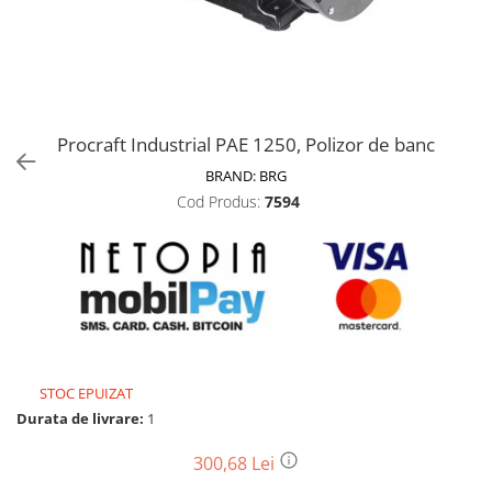
Biciclete, trotinete, triciclete
Biciclete electrice
Triciclete
Gradina
Procraft Industrial PAE 1250, Polizor de banc
Motoburghie si accesorii
BRAND:
BRG
Accesorii motoburghie
Cod Produs:
7594
Motoburghie
Drujbe, fierastraie electrice
Drujbe pe benzina
Drujbe cu acumulator
Consumabile drujbe, fierastraie
electrice
Drujbe electrice
STOC EPUIZAT
Unelte electrice busteni
Durata de livrare:
1
Mori cereale si batoze porumb
300,68 Lei
Batoze - mori desfacat porumb