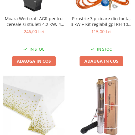
Biciclete, trotinete, triciclete
Biciclete electrice
Moara Wertcraft AGR pentru
Pirostrie 3 picioare din fonta,
cereale si stiuleti 4.2 KW, 4
3 kW + Kit reglabil gpl RH-10 +
Triciclete
Site inlcuse, 400 kg/h
Tub flex 2M+2 Coliere
246,00 Lei
115,00 Lei
Gradina
Motoburghie si accesorii
IN STOC
IN STOC
Accesorii motoburghie
Motoburghie
ADAUGA IN COS
ADAUGA IN COS
Drujbe, fierastraie electrice
Drujbe pe benzina
Drujbe cu acumulator
Consumabile drujbe, fierastraie
electrice
Drujbe electrice
Unelte electrice busteni
Mori cereale si batoze porumb
Batoze - mori desfacat porumb