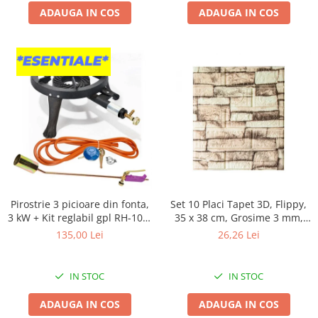
Proiectoare & lampi de lucru
ADAUGA IN COS
ADAUGA IN COS
Veioze si Lampi
Cantarire
Cantare comerciale
Cantare Corporale
Aparate de spalat cu presiune si
accesorii
Accesorii aparatele de spalat cu
presiune
Aparate de spalat cu presiune
Instalatii sanitare
Pirostrie 3 picioare din fonta,
Set 10 Placi Tapet 3D, Flippy,
Articole si accesorii pentru baie
3 kW + Kit reglabil gpl RH-10 +
35 x 38 cm, Grosime 3 mm,
Tub flex 2M+2 Coliere +
din Polietilena, Model
Baterii baie
135,00 Lei
26,26 Lei
Arzator
Caramida, Suprafata
Baterii bucatarie
acoperita 1.33 mp, Piatra
Baterii cada
Galbena
IN STOC
IN STOC
Baterii electrice
ADAUGA IN COS
ADAUGA IN COS
Baterii lavoar