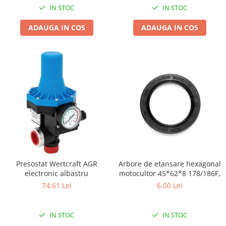
Pentru Casa si Camping
IN STOC
IN STOC
Aragaze, plite, piese butelii de
ADAUGA IN COS
ADAUGA IN COS
voiaj
Accesorii aragaze & butelii
Butelii
Gratare
Pirostrii si accesorii pentru gatit
Plite & aragaze
Iluminat & electrice
Prelungitoare & cabluri electrice
Becuri
Coliere plastic
Presostat Wertcraft AGR
Arbore de etansare hexagonal
Conectori/doze
electronic albastru
motocultor 45*62*8 178/186F,
Corpuri de iluminat
74,61 Lei
6,00 Lei
Lampi solare
Lanterne
IN STOC
IN STOC
Lumina de crestere pentru plante