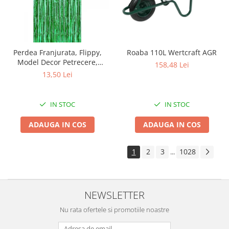
Intretinere interior/exterior
Modulatoare FM
Perii de zapada si raclete
Pompe de transfer
Perdea Franjurata, Flippy,
Roaba 110L Wertcraft AGR
Model Decor Petrecere,
Decoratiuni, ornamente si articole
158,48 Lei
pentru Fundal de Poze,
Craciun
13,50 Lei
Amenajare Colorata a
Accesorii si componente craciun
Petrecerii, Dimensiune
100x200 cm, Verde
Beteala si ghirlande Craciun
IN STOC
IN STOC
Brazi de Craciun
ADAUGA IN COS
ADAUGA IN COS
Costume Craciun
Decoratiuni luminoase exterioare &
1
2
3
1028
...
interioare
Figurine muzicale
Figurine si decoratiuni Craciun
NEWSLETTER
Furtun - Tub - rola craciun
Instalatii Craciun 220V
Nu rata ofertele si promotiile noastre
Instalatii cu baterii