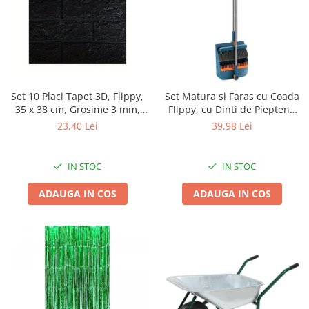
Masini tocat carne electrice
Mixere
Oale si Cratite
Oale sub presiune
Pahare / Sticle cu Pai / Cani termos
Set 10 Placi Tapet 3D, Flippy,
Set Matura si Faras cu Coada
Palnii
35 x 38 cm, Grosime 3 mm,
Flippy, cu Dinti de Pieptene
din Polietilena, Model
pentru Curatare Matura,
Storcatoare
23,40 Lei
39,98 Lei
Caramida, Suprafata
rotativ, pliabil, detasabil, Otel
Tavi copt
acoperita 1.33 mp, Negru
inoxidabil si Polipropilena,
Tigai
albastru
IN STOC
IN STOC
Ustensile de bucatarie
ADAUGA IN COS
ADAUGA IN COS
Auto
Stații încărcare vehicule electrice
Anvelope auto
Chingi
Clesti auto
Compresoare auto si pompe
Cricuri