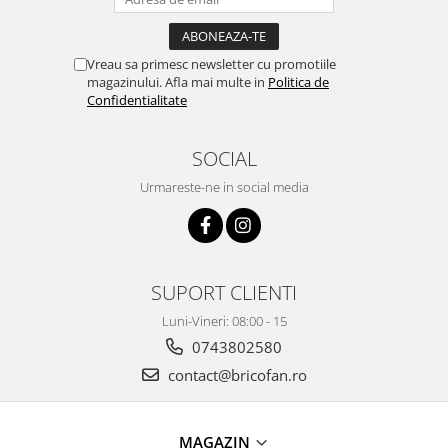
Instalatii de Craciun
Instalatii liniare si role de furtun
luminos
Vreau sa primesc newsletter cu promotiile
Instalatii liniare/sir
magazinului. Afla mai multe in
Politica de
Confidentialitate
Instalatii perdea
Instalatii plasa
SOCIAL
Instalatii Solare
Instalatii turturi-franjuri
Urmareste-ne in social media
Liniare 220V
Perdea 220V
Plasa 220V
SUPORT CLIENTI
Turturi/Franjuri 220V
Diverse pentru casa si camping
Luni-Vineri: 08:00 - 15
Feronerie
0743802580
contact@bricofan.ro
Balamale si zavoare
Broaste si clante
Accesorii litiere
MAGAZIN