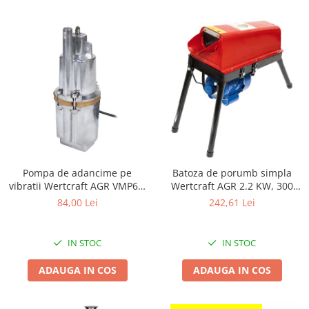
Chiuvete bucatarie compozit
Chiuvete inox
Coloane de dus
Robineti
Scari
Tapet 3D Autoadeziv
Climatizare si echipamente de
incalzire
Aere conditionate
Pompa de adancime pe
Batoza de porumb simpla
Echipamente pt incalzire
vibratii Wertcraft AGR VMP60,
Wertcraft AGR 2.2 KW, 300
Panouri solare
600 W, 90m refulare
kg/h
84,00 Lei
242,61 Lei
Paturi electrice cu incalzire
Sobe pe lemne
IN STOC
IN STOC
Umidificatoare
Ventilatoare
ADAUGA IN COS
ADAUGA IN COS
Kituri de siguranta si supravietuire
Kit-uri siguranta auto