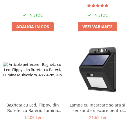
+ Prescontrol EPC-3
Spațiu Generos Depozitare
Zdrobitoare si teascuri
Teascuri
IN STOC
IN STOC
Zdrobitoare electrice
ADAUGA IN COS
VEZI VARIANTE
Zdrobitoare electrice & manuale
Zdrobitoare manuale
Masini de cusut si accesorii
Articole antidaunatori gradina
Sere si solarii
Suflante si aspiratoare exterior
Unelte altoit
Unelte manuale de gradina -
Stropitori
Bagheta cu Led, Flippy, din
Lampa cu incarcare solara si
Folie si plase pt plante
Burete, cu Baterii, Lumina
senzor de miscare pentru
Masini de maturat manuale
Multicolora, 48 x 4 cm, Alb
exterior, 20 LED cu distanta
14,05 Lei
21,62 Lei
de inductie, montaj pe perete,
Masini batut stalpi
fara cabluri, Flippy