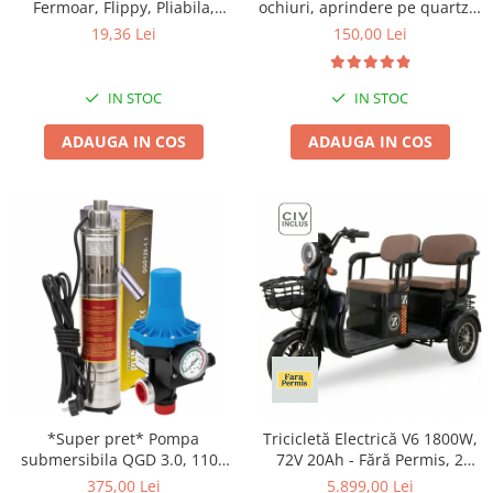
Tractoraș de tuns gazonul
Fermoar, Flippy, Pliabila,
ochiuri, aprindere pe quartz +
Maner Ranforsat, Fermoar
Kit reglabil gpl RH-10 + Tub
19,36 Lei
150,00 Lei
Zootehnie
Rezistent, pentru Haine,
flex 2M+2 Coliere
Incubatoare, oparitoare si
Paturi, Plapumi, Perne,
deplumatoare
Lenjerii de Pat, Jucarii,
IN STOC
IN STOC
61x50x71 cm, 210 Litri, Gri
Echipamente pentru animale
ADAUGA IN COS
ADAUGA IN COS
Aparate de tuns animale
Piese si accesorii aparate de tuns
animale
Tarcuri animale
Semanatori
Masini batut stalpi si accesorii
Roabe & accesorii
Casute gradina si cutii depozitare
Mobilier gradina
Corturi, Prelate si plase de
*Super pret* Pompa
Tricicletă Electrică V6 1800W,
umbrire
submersibila QGD 3.0, 1100
72V 20Ah - Fără Permis, 2
W, 120 m inaltime, 3 mc/h, 1"
Locuri, Autonomie 80 km,
Lopeti zapada
375,00 Lei
5.899,00 Lei