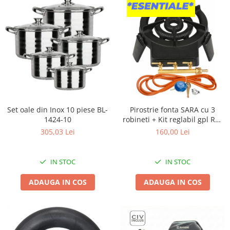
Kit-uri Supravietuire si Accesorii
Camping
Curatenie si menaj
Accesorii ingrijire casa
Accesorii maturi, mopuri si galeti
Aparate de calcat
Aspiratoare electrice
Cutii depozitare diverse
Set oale din Inox 10 piese BL-
Pirostrie fonta SARA cu 3
Cutii depozitare medicamente
1424-10
robineti + Kit reglabil gpl RH-
Cutii pentru chei
10 + Tub flex 2M+2 Coliere
305,03 Lei
160,00 Lei
Dulapuri si rafturi de depozitare
Maturi, mopuri si galeti
IN STOC
IN STOC
Organizatoare imbracaminte si
incaltaminte
ADAUGA IN COS
ADAUGA IN COS
Perii de curatare
Perii si aparate scame
Stergatoare geam