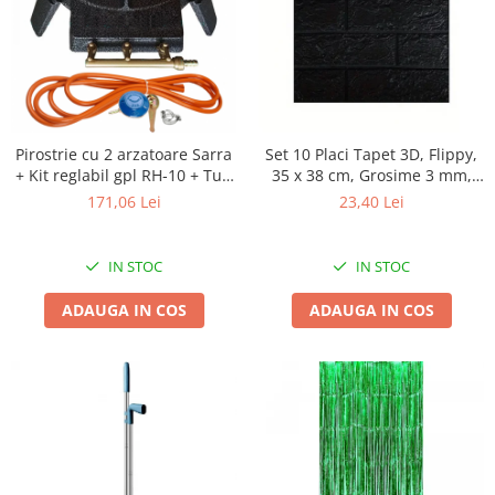
Masini tocat carne electrice
Mixere
Oale si Cratite
Oale sub presiune
Pahare / Sticle cu Pai / Cani termos
Pirostrie cu 2 arzatoare Sarra
Set 10 Placi Tapet 3D, Flippy,
Palnii
+ Kit reglabil gpl RH-10 + Tub
35 x 38 cm, Grosime 3 mm,
flex 2M+2 Coliere
din Polietilena, Model
Storcatoare
171,06 Lei
23,40 Lei
Caramida, Suprafata
Tavi copt
acoperita 1.33 mp, Negru
Tigai
IN STOC
IN STOC
Ustensile de bucatarie
ADAUGA IN COS
ADAUGA IN COS
Auto
Stații încărcare vehicule electrice
Anvelope auto
Chingi
Clesti auto
Compresoare auto si pompe
Cricuri