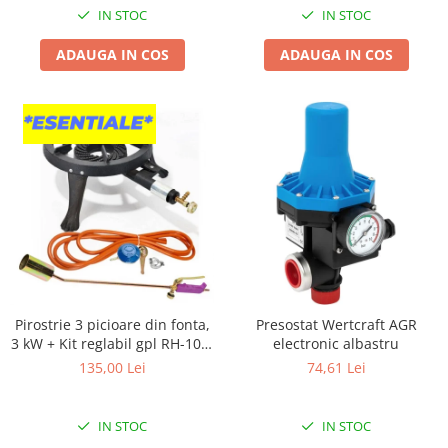
Pentru Casa si Camping
IN STOC
IN STOC
Aragaze, plite, piese butelii de
ADAUGA IN COS
ADAUGA IN COS
voiaj
Accesorii aragaze & butelii
Butelii
Gratare
Pirostrii si accesorii pentru gatit
Plite & aragaze
Iluminat & electrice
Prelungitoare & cabluri electrice
Becuri
Coliere plastic
Pirostrie 3 picioare din fonta,
Presostat Wertcraft AGR
Conectori/doze
3 kW + Kit reglabil gpl RH-10 +
electronic albastru
Corpuri de iluminat
Tub flex 2M+2 Coliere +
135,00 Lei
74,61 Lei
Lampi solare
Arzator
Lanterne
IN STOC
IN STOC
Lumina de crestere pentru plante