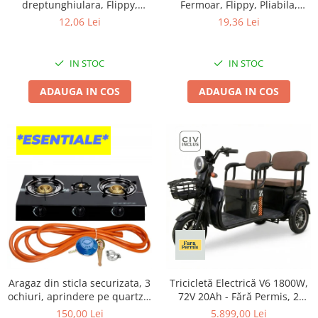
Tractoraș de tuns gazonul
dreptunghiulara, Flippy,
Fermoar, Flippy, Pliabila,
Impermeabila, Anti-pete,
Maner Ranforsat, Fermoar
12,06 Lei
19,36 Lei
Zootehnie
Pentru petreceri, nunti,
Rezistent, pentru Haine,
Incubatoare, oparitoare si
botezuri, decoratiuni,
Paturi, Plapumi, Perne,
deplumatoare
274x137cm, Gold/ Alb
Lenjerii de Pat, Jucarii,
IN STOC
IN STOC
61x50x71 cm, 210 Litri, Gri
Echipamente pentru animale
ADAUGA IN COS
ADAUGA IN COS
Aparate de tuns animale
Piese si accesorii aparate de tuns
animale
Tarcuri animale
Semanatori
Masini batut stalpi si accesorii
Roabe & accesorii
Casute gradina si cutii depozitare
Mobilier gradina
Corturi, Prelate si plase de
Aragaz din sticla securizata, 3
Tricicletă Electrică V6 1800W,
umbrire
ochiuri, aprindere pe quartz +
72V 20Ah - Fără Permis, 2
Kit reglabil gpl RH-10 + Tub
Locuri, Autonomie 80 km,
Lopeti zapada
150,00 Lei
5.899,00 Lei