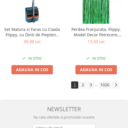
Intretinere interior/exterior
Modulatoare FM
Perii de zapada si raclete
Pompe de transfer
Set Matura si Faras cu Coada
Perdea Franjurata, Flippy,
Flippy, cu Dinti de Pieptene
Model Decor Petrecere,
Decoratiuni, ornamente si articole
pentru Curatare Matura,
pentru Fundal de Poze,
Craciun
39,98 Lei
13,50 Lei
rotativ, pliabil, detasabil, Otel
Amenajare Colorata a
Accesorii si componente craciun
inoxidabil si Polipropilena,
Petrecerii, Dimensiune
albastru
100x200 cm, Verde
Beteala si ghirlande Craciun
IN STOC
IN STOC
Brazi de Craciun
ADAUGA IN COS
ADAUGA IN COS
Costume Craciun
Decoratiuni luminoase exterioare &
1
2
3
1026
...
interioare
Figurine muzicale
Figurine si decoratiuni Craciun
NEWSLETTER
Furtun - Tub - rola craciun
Instalatii Craciun 220V
Nu rata ofertele si promotiile noastre
Instalatii cu baterii