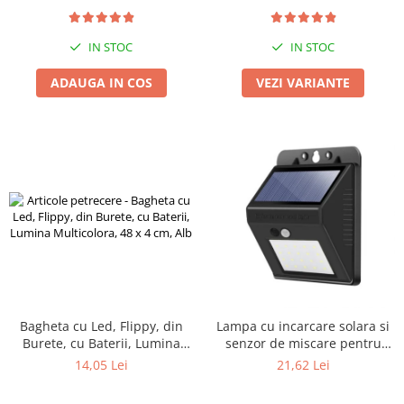
flex 2M+2 Coliere
Spațiu Generos Depozitare
Zdrobitoare si teascuri
Teascuri
IN STOC
IN STOC
Zdrobitoare electrice
ADAUGA IN COS
VEZI VARIANTE
Zdrobitoare electrice & manuale
Zdrobitoare manuale
Masini de cusut si accesorii
Articole antidaunatori gradina
Sere si solarii
Suflante si aspiratoare exterior
Unelte altoit
Unelte manuale de gradina -
Stropitori
Bagheta cu Led, Flippy, din
Lampa cu incarcare solara si
Folie si plase pt plante
Burete, cu Baterii, Lumina
senzor de miscare pentru
Masini de maturat manuale
Multicolora, 48 x 4 cm, Alb
exterior, 20 LED cu distanta
14,05 Lei
21,62 Lei
de inductie, montaj pe perete,
Masini batut stalpi
fara cabluri, Flippy