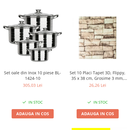
Chiuvete bucatarie compozit
Chiuvete inox
Coloane de dus
Robineti
Scari
Tapet 3D Autoadeziv
Climatizare si echipamente de
incalzire
Aere conditionate
Set oale din Inox 10 piese BL-
Set 10 Placi Tapet 3D, Flippy,
Echipamente pt incalzire
1424-10
35 x 38 cm, Grosime 3 mm,
Panouri solare
din Polietilena, Model
305,03 Lei
26,26 Lei
Paturi electrice cu incalzire
Caramida, Suprafata
acoperita 1.33 mp, Piatra
Sobe pe lemne
Galbena
IN STOC
IN STOC
Umidificatoare
Ventilatoare
ADAUGA IN COS
ADAUGA IN COS
Kituri de siguranta si supravietuire
Kit-uri siguranta auto