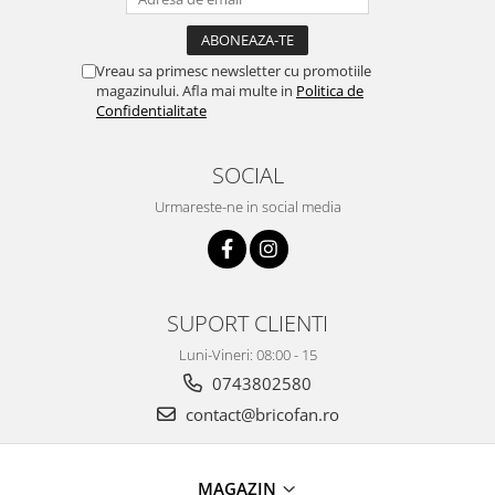
Instalatii de Craciun
Instalatii liniare si role de furtun
luminos
Vreau sa primesc newsletter cu promotiile
Instalatii liniare/sir
magazinului. Afla mai multe in
Politica de
Confidentialitate
Instalatii perdea
Instalatii plasa
SOCIAL
Instalatii Solare
Instalatii turturi-franjuri
Urmareste-ne in social media
Liniare 220V
Perdea 220V
Plasa 220V
SUPORT CLIENTI
Turturi/Franjuri 220V
Diverse pentru casa si camping
Luni-Vineri: 08:00 - 15
Feronerie
0743802580
contact@bricofan.ro
Balamale si zavoare
Broaste si clante
Accesorii litiere
MAGAZIN