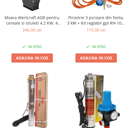
Biciclete, trotinete, triciclete
Biciclete electrice
Moara Wertcraft AGR pentru
Pirostrie 3 picioare din fonta,
cereale si stiuleti 4.2 KW, 4
3 kW + Kit reglabil gpl RH-10 +
Triciclete
Site inlcuse, 400 kg/h
Tub flex 2M+2 Coliere
246,00 Lei
115,00 Lei
Gradina
Motoburghie si accesorii
IN STOC
IN STOC
Accesorii motoburghie
Motoburghie
ADAUGA IN COS
ADAUGA IN COS
Drujbe, fierastraie electrice
Drujbe pe benzina
Drujbe cu acumulator
Consumabile drujbe, fierastraie
electrice
Drujbe electrice
Unelte electrice busteni
Mori cereale si batoze porumb
Batoze - mori desfacat porumb