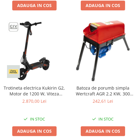
Proiectoare & lampi de lucru
ADAUGA IN COS
ADAUGA IN COS
Veioze si Lampi
Cantarire
Cantare comerciale
Cantare Corporale
Aparate de spalat cu presiune si
accesorii
Accesorii aparatele de spalat cu
presiune
Aparate de spalat cu presiune
Instalatii sanitare
Trotineta electrica Kukirin G2,
Batoza de porumb simpla
Articole si accesorii pentru baie
Motor de 1200 W, Viteza
Wertcraft AGR 2.2 KW, 300
Maxima 45km/h, Baterie 48V
kg/h
Baterii baie
2.870,00 Lei
242,61 Lei
15Ah Li-ion, Autonomie de
Baterii bucatarie
pana la 55 km
Baterii cada
IN STOC
IN STOC
Baterii electrice
ADAUGA IN COS
ADAUGA IN COS
Baterii lavoar