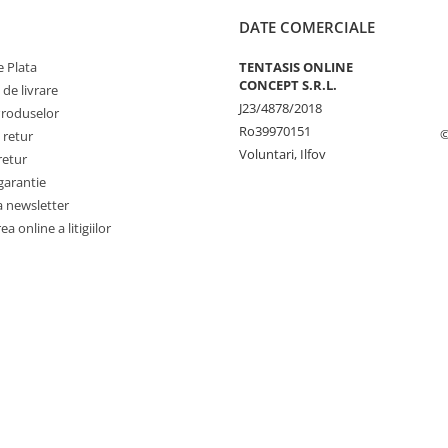
DATE COMERCIALE
 Plata
TENTASIS ONLINE
CONCEPT S.R.L.
 de livrare
J23/4878/2018
Produselor
Ro39970151
©
 retur
Voluntari, Ilfov
retur
garantie
a newsletter
a online a litigiilor