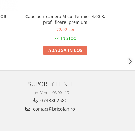
TOR
Cauciuc + camera Micul Fermier 4.00-8,
Roata roab
profil floare, premium
72,92 Lei
IN STOC
ADAUGA IN COS
SUPORT CLIENTI
Luni-Vineri: 08:00 - 15
0743802580
contact@bricofan.ro