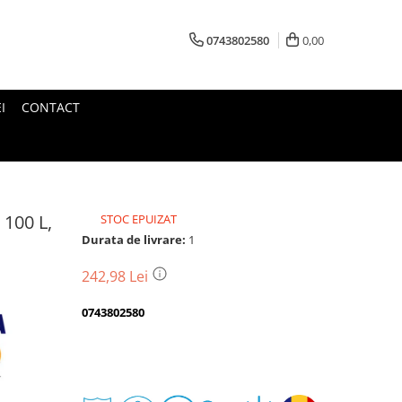
0743802580
0,00
I
CONTACT
 100 L,
STOC EPUIZAT
Durata de livrare:
1
242,98 Lei
0743802580
Transport
gratuit
Perioada
Magazin
De
Garantie
Deschidere
Retur
Romanesc
la
Suport
2
colet
In
a
Cele