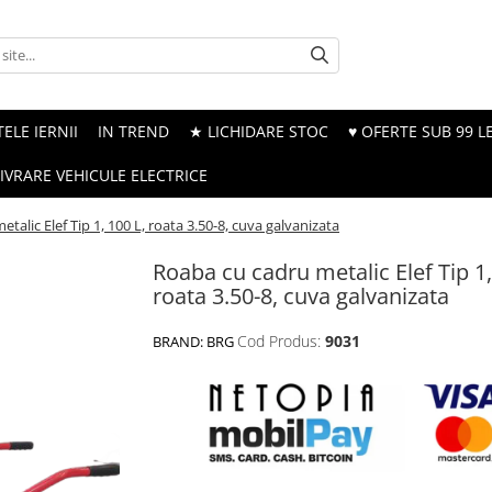
ELE IERNII
IN TREND
★ LICHIDARE STOC
♥ OFERTE SUB 99 LE
LIVRARE VEHICULE ELECTRICE
talic Elef Tip 1, 100 L, roata 3.50-8, cuva galvanizata
Roaba cu cadru metalic Elef Tip 1,
roata 3.50-8, cuva galvanizata
Cod Produs:
9031
BRAND:
BRG