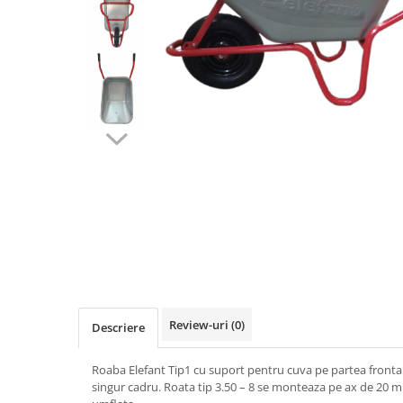
Biciclete, trotinete, triciclete
Biciclete electrice
Triciclete
Gradina
Motoburghie si accesorii
Accesorii motoburghie
Motoburghie
Drujbe, fierastraie electrice
Drujbe pe benzina
Drujbe cu acumulator
Consumabile drujbe, fierastraie
electrice
Drujbe electrice
Review-uri
(0)
Descriere
Unelte electrice busteni
Mori cereale si batoze porumb
Roaba Elefant Tip1 cu suport pentru cuva pe partea frontal
singur cadru. Roata tip 3.50 – 8 se monteaza pe ax de 20 
Batoze - mori desfacat porumb