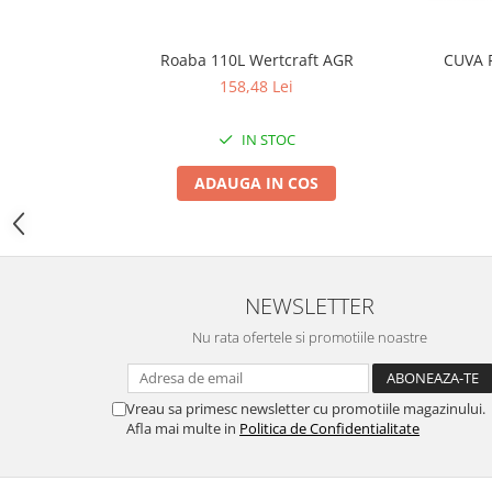
Zdrobitoare si teascuri
Teascuri
Roaba 110L Wertcraft AGR
CUVA 
Zdrobitoare electrice
158,48 Lei
Zdrobitoare electrice & manuale
IN STOC
Zdrobitoare manuale
Masini de cusut si accesorii
ADAUGA IN COS
Articole antidaunatori gradina
Sere si solarii
Suflante si aspiratoare exterior
NEWSLETTER
Unelte altoit
Nu rata ofertele si promotiile noastre
Unelte manuale de gradina -
Stropitori
Folie si plase pt plante
Vreau sa primesc newsletter cu promotiile magazinului.
Afla mai multe in
Politica de Confidentialitate
Masini de maturat manuale
Masini batut stalpi