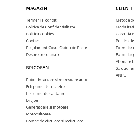
Pentru Casa si Camping
MAGAZIN
CLIENTI
Aragaze, plite, piese butelii de
voiaj
Termeni si conditii
Metode de
Accesorii aragaze & butelii
Politica de Confidentialitate
Modalitati
Politica Cookies
Garantia 
Butelii
Contact
Politica de
Gratare
Regulament Cosul Cadou de Paste
Formular 
Pirostrii si accesorii pentru gatit
Despre bricofan.ro
Formular 
Plite & aragaze
Abonare l
Iluminat & electrice
BRICOFAN
Solutionare
Prelungitoare & cabluri electrice
ANPC
Robot incarcare si redresoare auto
Becuri
Echipamente incalzire
Coliere plastic
Instrumente cantarire
Conectori/doze
Drujbe
Corpuri de iluminat
Generatoare si motoare
Lampi solare
Motocultoare
Pompe de circulare si recirculare
Lanterne
Lumina de crestere pentru plante