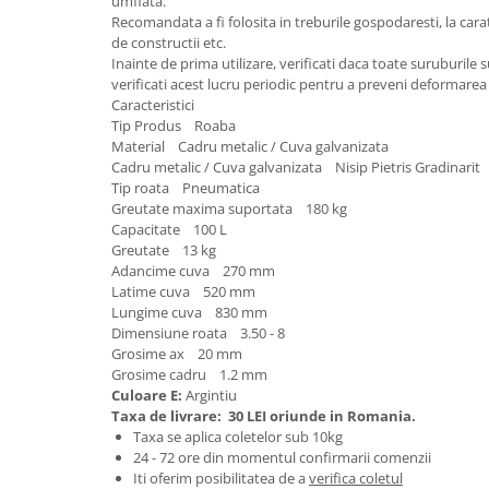
umflata.
Granulatoare
Recomandata a fi folosita in treburile gospodaresti, la carat
Mori pentru cereale
de constructii etc.
Inainte de prima utilizare, verificati daca toate suruburile s
Mori pentru fructe si legume
verificati acest lucru periodic pentru a preveni deformarea 
Mori pentru furaje
Caracteristici
Tip Produs Roaba
Mori pentru furaje si resturi
Material Cadru metalic / Cuva galvanizata
vegetale
Cadru metalic / Cuva galvanizata Nisip Pietris Gradinarit
Motoare granulatoare
Tip roata Pneumatica
Piese si accesorii mori
Greutate maxima suportata 180 kg
Capacitate 100 L
Tocatoare furaje si crengi
Greutate 13 kg
Tocatoare furaje
Adancime cuva 270 mm
Latime cuva 520 mm
Consumabile si acesorii tocatoare
Lungime cuva 830 mm
Tocatoare crengi
Dimensiune roata 3.50 - 8
Motocoase, Trimmere si Masini de
Grosime ax 20 mm
Grosime cadru 1.2 mm
tuns gazon
Culoare E:
Argintiu
Motocositori cu motoare 2T
Taxa de livrare:
30 LEI oriunde in Romania.
Taxa se aplica coletelor sub 10kg
Trimmere electrice
24 - 72 ore din momentul confirmarii comenzii
Masini de tuns gazon pe benzina
Iti oferim posibilitatea de a
verifica coletul