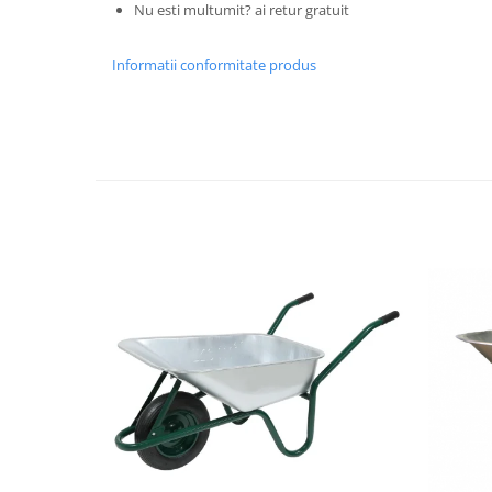
Tractoraș de tuns gazonul
Nu esti multumit? ai retur gratuit
Zootehnie
Informatii conformitate produs
Incubatoare, oparitoare si
deplumatoare
Echipamente pentru animale
Aparate de tuns animale
Piese si accesorii aparate de tuns
animale
Tarcuri animale
Semanatori
Masini batut stalpi si accesorii
Roabe & accesorii
Casute gradina si cutii depozitare
Mobilier gradina
Corturi, Prelate si plase de
umbrire
Lopeti zapada