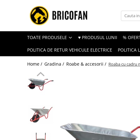
Toate Produsele
Vehicule electrice
TOATE PRODUSELE
♥ PRODUSUL LUNII
% OFERT
Atv
POLITICA DE RETUR VEHICULE ELECTRICE
POLITICA 
Cu permis
Fără permis
Home /
Gradina /
Roabe & accesorii /
Roaba cu cadru me
Masini electrice
Motocross
Piese de schimb vehicule electrice
Scutere electrice
Scutere pe benzina
Tricicluri cargo fara permis
Tricicluri persoane
Trotinete electrice