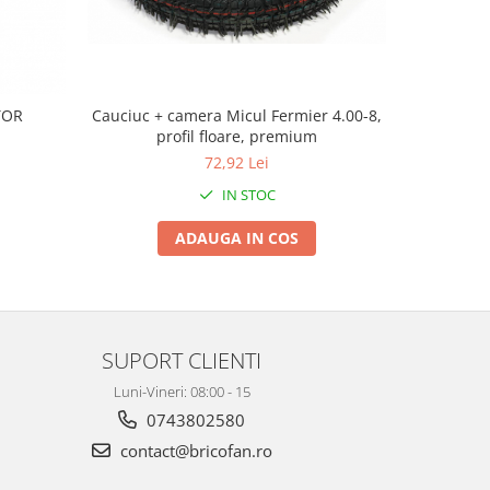
TOR
Cauciuc + camera Micul Fermier 4.00-8,
Roata roab
profil floare, premium
72,92 Lei
IN STOC
ADAUGA IN COS
SUPORT CLIENTI
Luni-Vineri: 08:00 - 15
0743802580
contact@bricofan.ro