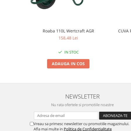
Tractoraș de tuns gazonul
Zootehnie
Incubatoare, oparitoare si
deplumatoare
Roaba 110L Wertcraft AGR
CUVA 
Echipamente pentru animale
158,48 Lei
Aparate de tuns animale
Piese si accesorii aparate de tuns
IN STOC
animale
Tarcuri animale
ADAUGA IN COS
Semanatori
Masini batut stalpi si accesorii
Roabe & accesorii
NEWSLETTER
Casute gradina si cutii depozitare
Mobilier gradina
Nu rata ofertele si promotiile noastre
Corturi, Prelate si plase de
umbrire
Vreau sa primesc newsletter cu promotiile magazinului.
Lopeti zapada
Afla mai multe in
Politica de Confidentialitate