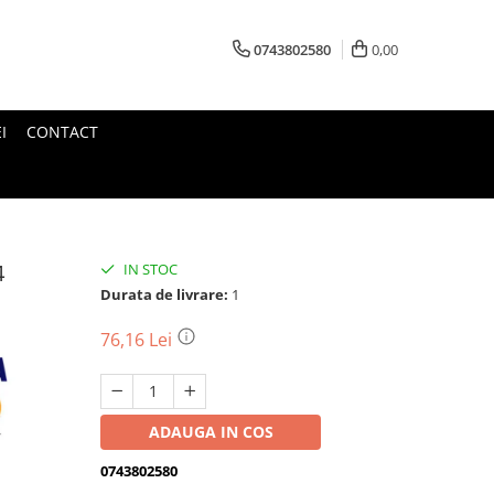
0743802580
0,00
I
CONTACT
4
IN STOC
Durata de livrare:
1
76,16 Lei
ADAUGA IN COS
0743802580