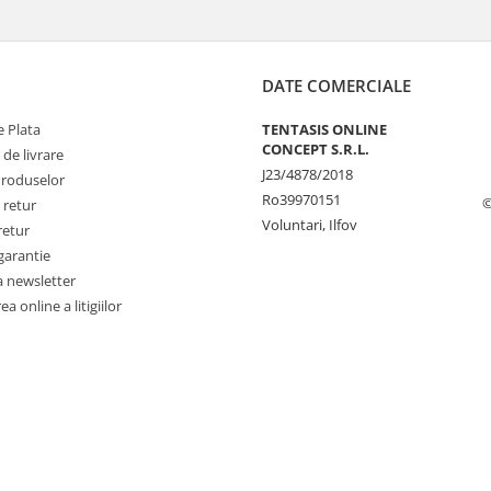
DATE COMERCIALE
 Plata
TENTASIS ONLINE
CONCEPT S.R.L.
 de livrare
J23/4878/2018
Produselor
Ro39970151
©
 retur
Voluntari, Ilfov
retur
garantie
a newsletter
a online a litigiilor