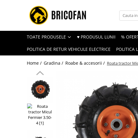
Toate Produsele
Vehicule electrice
TOATE PRODUSELE
♥ PRODUSUL LUNII
% OFERT
Atv
POLITICA DE RETUR VEHICULE ELECTRICE
POLITICA 
Cu permis
Fără permis
Home /
Gradina /
Roabe & accesorii /
Roata tractor Mic
Masini electrice
Motocross
Piese de schimb vehicule electrice
Scutere electrice
Scutere pe benzina
Tricicluri cargo fara permis
Tricicluri persoane
Trotinete electrice