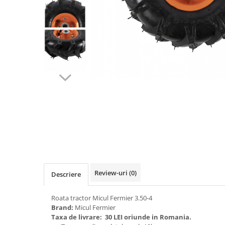
Biciclete, trotinete, triciclete
Biciclete electrice
Triciclete
Gradina
Motoburghie si accesorii
Accesorii motoburghie
Motoburghie
Drujbe, fierastraie electrice
Drujbe pe benzina
Drujbe cu acumulator
Consumabile drujbe, fierastraie
electrice
Review-uri
(0)
Descriere
Drujbe electrice
Unelte electrice busteni
Roata tractor Micul Fermier 3.50-4
Mori cereale si batoze porumb
Brand:
Micul Fermier
Taxa de livrare:
30 LEI oriunde in Romania.
Batoze - mori desfacat porumb