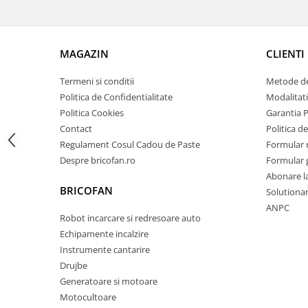
Zdrobitoare si teascuri
Teascuri
MAGAZIN
CLIENTI
Zdrobitoare electrice
Zdrobitoare electrice & manuale
Termeni si conditii
Metode de
Zdrobitoare manuale
Politica de Confidentialitate
Modalitati
Masini de cusut si accesorii
Politica Cookies
Garantia 
Contact
Politica de
Articole antidaunatori gradina
Regulament Cosul Cadou de Paste
Formular 
Sere si solarii
Despre bricofan.ro
Formular 
Suflante si aspiratoare exterior
Abonare l
BRICOFAN
Solutionare
Unelte altoit
ANPC
Unelte manuale de gradina -
Robot incarcare si redresoare auto
Echipamente incalzire
Stropitori
Instrumente cantarire
Folie si plase pt plante
Drujbe
Masini de maturat manuale
Generatoare si motoare
Masini batut stalpi
Motocultoare