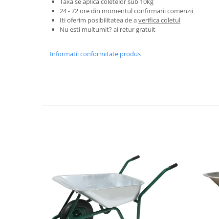
Taxa se aplica coletelor sub 10kg
Granulatoare
24 - 72 ore din momentul confirmarii comenzii
Mori pentru cereale
Iti oferim posibilitatea de a
verifica coletul
Nu esti multumit? ai retur gratuit
Mori pentru fructe si legume
Mori pentru furaje
Informatii conformitate produs
Mori pentru furaje si resturi
vegetale
Motoare granulatoare
Piese si accesorii mori
Tocatoare furaje si crengi
Tocatoare furaje
Consumabile si acesorii tocatoare
Tocatoare crengi
Motocoase, Trimmere si Masini de
tuns gazon
Motocositori cu motoare 2T
Trimmere electrice
Masini de tuns gazon pe benzina