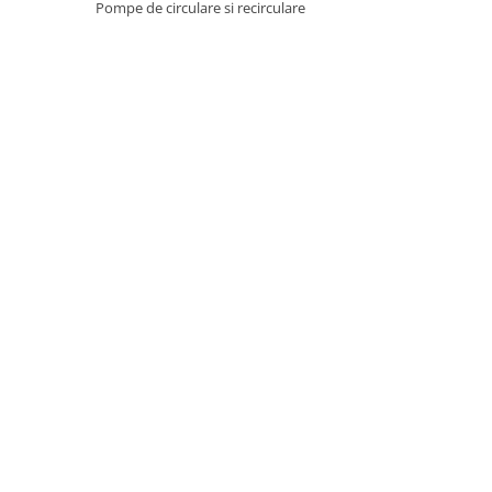
Pompe de circulare si recirculare
Pentru Casa si Camping
Aragaze, plite, piese butelii de
voiaj
Accesorii aragaze & butelii
Butelii
Gratare
Pirostrii si accesorii pentru gatit
Plite & aragaze
Iluminat & electrice
Prelungitoare & cabluri electrice
Becuri
Coliere plastic
Conectori/doze
Corpuri de iluminat
Lampi solare
Lanterne
Lumina de crestere pentru plante