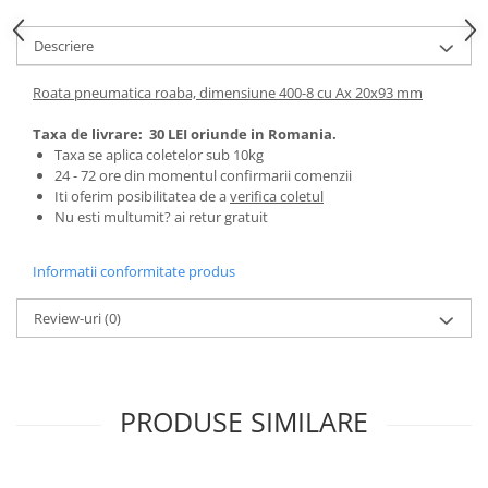
Tractoraș de tuns gazonul
Zootehnie
Descriere
Incubatoare, oparitoare si
deplumatoare
Roata pneumatica roaba, dimensiune 400-8 cu Ax 20x93 mm
Echipamente pentru animale
Taxa de livrare:
30 LEI oriunde in Romania.
Aparate de tuns animale
Taxa se aplica coletelor sub 10kg
Piese si accesorii aparate de tuns
24 - 72 ore din momentul confirmarii comenzii
animale
Iti oferim posibilitatea de a
verifica coletul
Nu esti multumit? ai retur gratuit
Tarcuri animale
Semanatori
Informatii conformitate produs
Masini batut stalpi si accesorii
Review-uri
(0)
Roabe & accesorii
Casute gradina si cutii depozitare
Mobilier gradina
PRODUSE SIMILARE
Corturi, Prelate si plase de
umbrire
Lopeti zapada