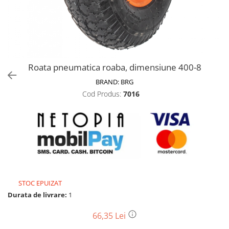
Biciclete, trotinete, triciclete
Biciclete electrice
Triciclete
Gradina
Roata pneumatica roaba, dimensiune 400-8
Motoburghie si accesorii
BRAND:
BRG
Accesorii motoburghie
Cod Produs:
7016
Motoburghie
Drujbe, fierastraie electrice
Drujbe pe benzina
Drujbe cu acumulator
Consumabile drujbe, fierastraie
electrice
Drujbe electrice
STOC EPUIZAT
Unelte electrice busteni
Durata de livrare:
1
Mori cereale si batoze porumb
66,35 Lei
Batoze - mori desfacat porumb