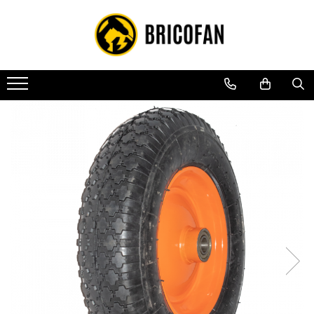
Toate Produsele
Vehicule electrice
Atv
Cu permis
Fără permis
Masini electrice
Motocross
Piese de schimb vehicule electrice
Scutere electrice
Scutere pe benzina
Tricicluri cargo fara permis
Tricicluri persoane
Trotinete electrice