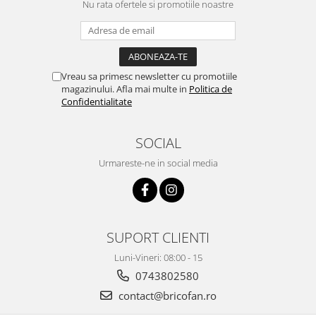
Nu rata ofertele si promotiile noastre
Pentru Casa si Camping
Aragaze, plite, piese butelii de
voiaj
Accesorii aragaze & butelii
Vreau sa primesc newsletter cu promotiile
Butelii
magazinului. Afla mai multe in
Politica de
Gratare
Confidentialitate
Pirostrii si accesorii pentru gatit
Plite & aragaze
SOCIAL
Iluminat & electrice
Urmareste-ne in social media
Prelungitoare & cabluri electrice
Becuri
Coliere plastic
Conectori/doze
SUPORT CLIENTI
Corpuri de iluminat
Luni-Vineri: 08:00 - 15
Lampi solare
0743802580
Lanterne
contact@bricofan.ro
Lumina de crestere pentru plante