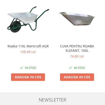
Zdrobitoare si teascuri
Teascuri
Zdrobitoare electrice
Zdrobitoare electrice & manuale
Zdrobitoare manuale
Masini de cusut si accesorii
Articole antidaunatori gradina
Roaba 110L Wertcraft AGR
CUVA PENTRU ROABA
ELEFANT, 100L
Sere si solarii
158,48 Lei
74,80 Lei
Suflante si aspiratoare exterior
Unelte altoit
IN STOC
IN STOC
Unelte manuale de gradina -
ADAUGA IN COS
ADAUGA IN COS
Stropitori
Folie si plase pt plante
Masini de maturat manuale
NEWSLETTER
Masini batut stalpi