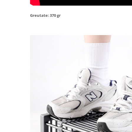
Tractoraș de tuns gazonul
Zootehnie
Greutate: 370 gr
Incubatoare, oparitoare si
deplumatoare
Echipamente pentru animale
Aparate de tuns animale
Piese si accesorii aparate de tuns
animale
Tarcuri animale
Semanatori
Masini batut stalpi si accesorii
Roabe & accesorii
Casute gradina si cutii depozitare
Mobilier gradina
Corturi, Prelate si plase de
umbrire
Lopeti zapada