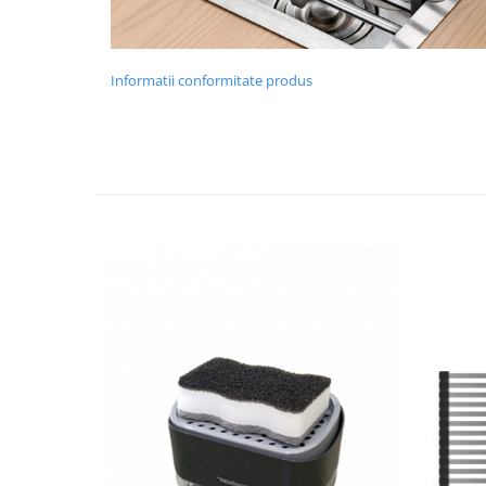
Chiuvete bucatarie compozit
Chiuvete inox
Coloane de dus
Informatii conformitate produs
Robineti
Scari
Tapet 3D Autoadeziv
Climatizare si echipamente de
incalzire
Aere conditionate
Echipamente pt incalzire
Panouri solare
Paturi electrice cu incalzire
Sobe pe lemne
Umidificatoare
Ventilatoare
Kituri de siguranta si supravietuire
Kit-uri siguranta auto