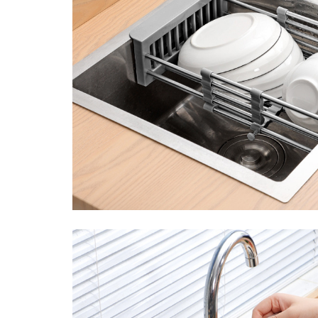
Pentru Casa si Camping
Aragaze, plite, piese butelii de
voiaj
Accesorii aragaze & butelii
Butelii
Gratare
Pirostrii si accesorii pentru gatit
Plite & aragaze
Iluminat & electrice
Prelungitoare & cabluri electrice
Becuri
Coliere plastic
Conectori/doze
Corpuri de iluminat
Lampi solare
Lanterne
Lumina de crestere pentru plante