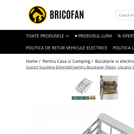
Toate Produsele
Vehicule electrice
TOATE PRODUSELE
♥ PRODUSUL LUNII
% OFERT
Atv
POLITICA DE RETUR VEHICULE ELECTRICE
POLITICA 
Cu permis
Fără permis
Home /
Pentru Casa si Camping /
Bucatarie si electr
Suport Scurgere Extensibil pentru Bucatarie, Flippy, Uscator 
Masini electrice
Motocross
Piese de schimb vehicule electrice
Scutere electrice
Scutere pe benzina
Tricicluri cargo fara permis
Tricicluri persoane
Trotinete electrice