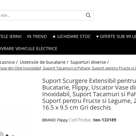
ELE IERNII
IN TREND
★ LICHIDARE STOC
♥ OFERTE SUB 99 LE
LIVRARE VEHICULE ELECTRICE
ocasnice /
Ustensile de bucatarie /
Suporturi diverse /
Vase din Otel Inoxidabil, Suport Tacamuri si Pahare, Suport pentru Fructe si 
Suport Scurgere Extensibil pentru
Bucatarie, Flippy, Uscator Vase di
Inoxidabil, Suport Tacamuri si Pa
Suport pentru Fructe si Legume, 2
16.5 x 9.5 cm Gri deschis
Cod Produs:
teo-133189
BRAND:
Flippy