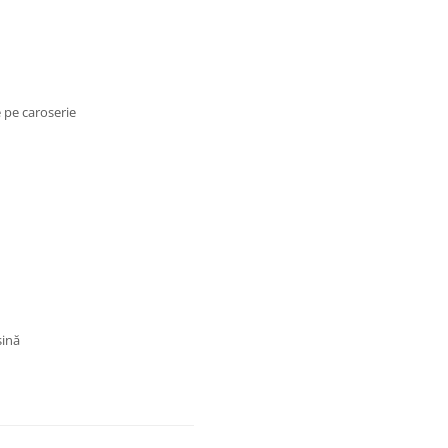
e pe caroserie
șină