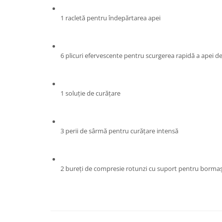
Chiuvete bucatarie compozit
Chiuvete inox
1 racletă pentru îndepărtarea apei
Coloane de dus
Robineti
6 plicuri efervescente pentru scurgerea rapidă a apei d
Scari
Tapet 3D Autoadeziv
Climatizare si echipamente de
1 soluție de curățare
incalzire
Aere conditionate
Echipamente pt incalzire
3 perii de sârmă pentru curățare intensă
Panouri solare
Paturi electrice cu incalzire
Sobe pe lemne
2 bureți de compresie rotunzi cu suport pentru borma
Umidificatoare
Ventilatoare
Kituri de siguranta si supravietuire
Kit-uri siguranta auto