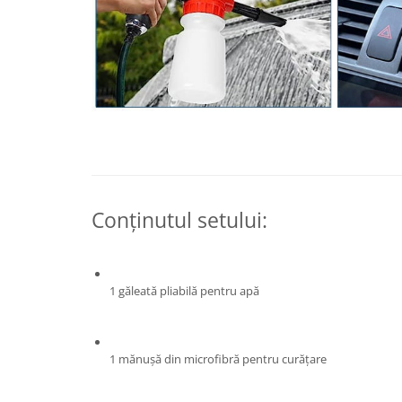
Pentru Casa si Camping
Aragaze, plite, piese butelii de
voiaj
Accesorii aragaze & butelii
Butelii
Gratare
Pirostrii si accesorii pentru gatit
Plite & aragaze
Iluminat & electrice
Conținutul setului:
Prelungitoare & cabluri electrice
Becuri
Coliere plastic
1 găleată pliabilă pentru apă
Conectori/doze
Corpuri de iluminat
Lampi solare
1 mănușă din microfibră pentru curățare
Lanterne
Lumina de crestere pentru plante