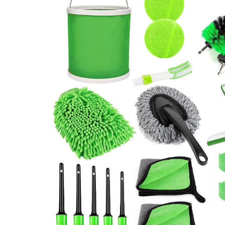
Granulatoare
Mori pentru cereale
Mori pentru fructe si legume
Mori pentru furaje
Mori pentru furaje si resturi
vegetale
Motoare granulatoare
Piese si accesorii mori
Tocatoare furaje si crengi
Tocatoare furaje
Consumabile si acesorii tocatoare
Tocatoare crengi
Motocoase, Trimmere si Masini de
tuns gazon
Motocositori cu motoare 2T
Trimmere electrice
Masini de tuns gazon pe benzina