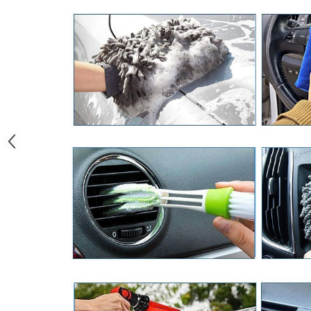
Zdrobitoare si teascuri
Teascuri
Zdrobitoare electrice
Zdrobitoare electrice & manuale
Zdrobitoare manuale
Masini de cusut si accesorii
Articole antidaunatori gradina
Sere si solarii
Suflante si aspiratoare exterior
Unelte altoit
Unelte manuale de gradina -
Stropitori
Folie si plase pt plante
Masini de maturat manuale
Masini batut stalpi