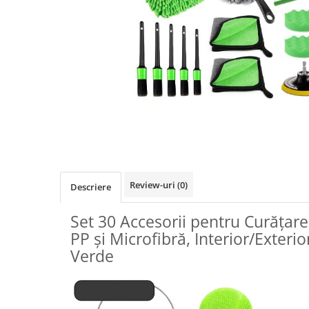
Biciclete, trotinete, triciclete
Biciclete electrice
Triciclete
Gradina
Motoburghie si accesorii
Accesorii motoburghie
Motoburghie
Drujbe, fierastraie electrice
Drujbe pe benzina
Review-uri
(0)
Descriere
Drujbe cu acumulator
Consumabile drujbe, fierastraie
Set 30 Accesorii pentru Curățare 
electrice
PP și Microfibră, Interior/Exterio
Drujbe electrice
Verde
Unelte electrice busteni
Mori cereale si batoze porumb
Batoze - mori desfacat porumb