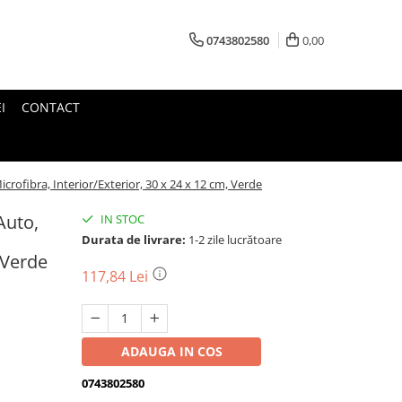
0743802580
0,00
I
CONTACT
icrofibra, Interior/Exterior, 30 x 24 x 12 cm, Verde
Auto,
IN STOC
Durata de livrare:
1-2 zile lucrătoare
, Verde
117,84 Lei
ADAUGA IN COS
0743802580