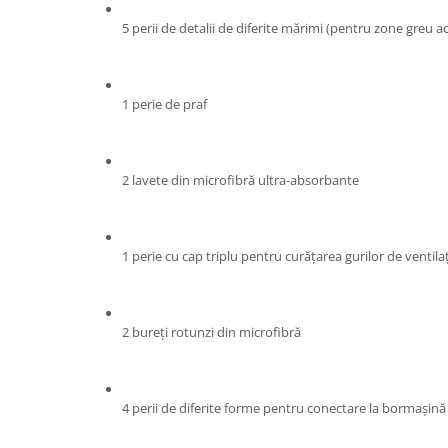
Proiectoare & lampi de lucru
5 perii de detalii de diferite mărimi (pentru zone greu ac
Veioze si Lampi
Cantarire
Cantare comerciale
1 perie de praf
Cantare Corporale
Aparate de spalat cu presiune si
accesorii
2 lavete din microfibră ultra-absorbante
Accesorii aparatele de spalat cu
presiune
Aparate de spalat cu presiune
1 perie cu cap triplu pentru curățarea gurilor de ventila
Instalatii sanitare
Articole si accesorii pentru baie
Baterii baie
2 bureți rotunzi din microfibră
Baterii bucatarie
Baterii cada
Baterii electrice
4 perii de diferite forme pentru conectare la bormașină
Baterii lavoar