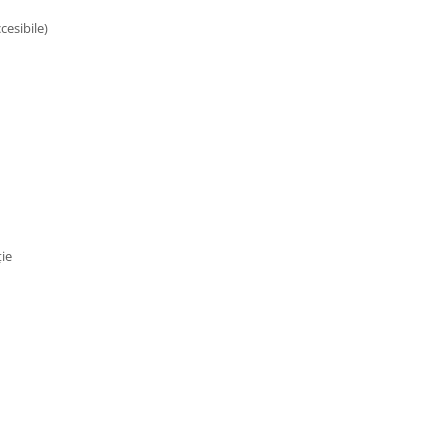
cesibile)
ție