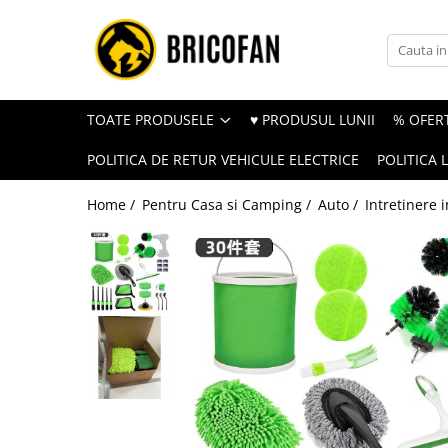
Toate Produsele
Vehicule electrice
TOATE PRODUSELE
♥ PRODUSUL LUNII
% OFERT
Atv
POLITICA DE RETUR VEHICULE ELECTRICE
POLITICA 
Cu permis
Fără permis
Home /
Pentru Casa si Camping /
Auto /
Intretinere i
Masini electrice
Motocross
Piese de schimb vehicule electrice
Scutere electrice
Scutere pe benzina
Tricicluri cargo fara permis
Tricicluri persoane
Trotinete electrice