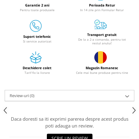
Granulatoare
Garantie 2 ani
Perioada Retur
Pentru toate produsele
In 14 zile prin Formular Retur
Mori pentru cereale
Mori pentru fructe si legume
Mori pentru furaje
Transport gratuit
Mori pentru furaje si resturi
Suport telefonic
De la a 2-a comanda, pentru tot
Si service autorizat
vegetale
restul anului!
Motoare granulatoare
Piese si accesorii mori
Tocatoare furaje si crengi
Deschidere colet
Magazin Romanesc
Tarif fix la livrare
Cele mai bune produse pentru tine
Tocatoare furaje
Consumabile si acesorii tocatoare
Tocatoare crengi
Review-uri
(0)
Motocoase, Trimmere si Masini de
tuns gazon
Motocositori cu motoare 2T
Daca doresti sa iti exprimi parerea despre acest produs
Trimmere electrice
poti adauga un review.
Masini de tuns gazon pe benzina
SCRIE UN REVIEW