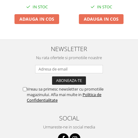
Zdrobitoare si teascuri
IN STOC
IN STOC
Teascuri
ADAUGA IN COS
ADAUGA IN COS
Zdrobitoare electrice
Zdrobitoare electrice & manuale
Zdrobitoare manuale
NEWSLETTER
Masini de cusut si accesorii
Articole antidaunatori gradina
Nu rata ofertele si promotiile noastre
Sere si solarii
Suflante si aspiratoare exterior
Unelte altoit
Vreau sa primesc newsletter cu promotiile
magazinului. Afla mai multe in
Politica de
Unelte manuale de gradina -
Confidentialitate
Stropitori
Folie si plase pt plante
SOCIAL
Masini de maturat manuale
Urmareste-ne in social media
Masini batut stalpi