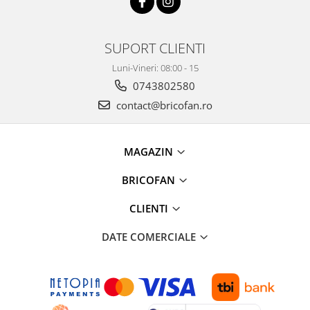
Pentru Casa si Camping
Aragaze, plite, piese butelii de
voiaj
SUPORT CLIENTI
Accesorii aragaze & butelii
Luni-Vineri: 08:00 - 15
Butelii
0743802580
Gratare
contact@bricofan.ro
Pirostrii si accesorii pentru gatit
Plite & aragaze
MAGAZIN
Iluminat & electrice
Prelungitoare & cabluri electrice
BRICOFAN
Becuri
CLIENTI
Coliere plastic
Conectori/doze
DATE COMERCIALE
Corpuri de iluminat
Lampi solare
Lanterne
Lumina de crestere pentru plante