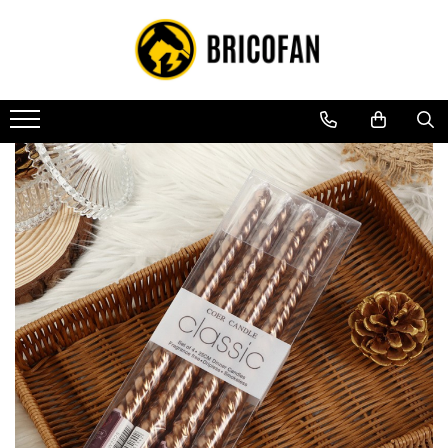
Toate Produsele
Vehicule electrice
Atv
Cu permis
Fără permis
Masini electrice
Motocross
Piese de schimb vehicule electrice
Scutere electrice
Scutere pe benzina
Tricicluri cargo fara permis
Tricicluri persoane
Trotinete electrice