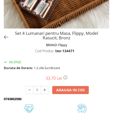
Biciclete, trotinete, triciclete
Biciclete electrice
Triciclete
Gradina
Set 4 Lumanari pentru Masa, Flippy, Model
Motoburghie si accesorii
Rasucit, Bronz
Accesorii motoburghie
BRAND:
Flippy
Motoburghie
Cod Produs:
teo-134471
Drujbe, fierastraie electrice
IN STOC
Drujbe pe benzina
Durata de livrare:
1-2 zile lucrătoare
Drujbe cu acumulator
Consumabile drujbe, fierastraie
33,70 Lei
electrice
Drujbe electrice
ADAUGA IN COS
Unelte electrice busteni
0743802580
Mori cereale si batoze porumb
Batoze - mori desfacat porumb