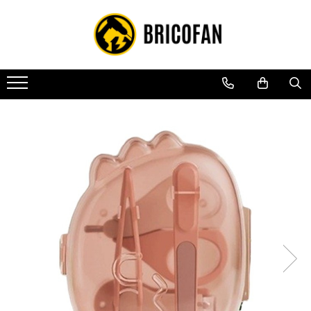
Toate Produsele
Vehicule electrice
Atv
Cu permis
Fără permis
Masini electrice
Motocross
Piese de schimb vehicule electrice
Scutere electrice
Scutere pe benzina
Tricicluri cargo fara permis
Tricicluri persoane
Trotinete electrice