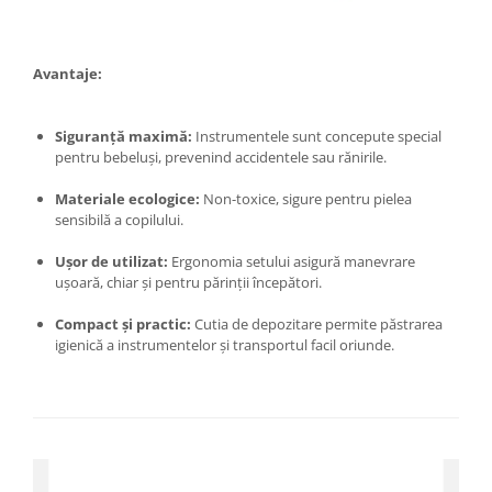
Kit-uri Supravietuire si Accesorii
Camping
Curatenie si menaj
Avantaje:
Accesorii ingrijire casa
Accesorii maturi, mopuri si galeti
Siguranță maximă:
Instrumentele sunt concepute special
pentru bebeluși, prevenind accidentele sau rănirile.
Aparate de calcat
Aspiratoare electrice
Materiale ecologice:
Non-toxice, sigure pentru pielea
Cutii depozitare diverse
sensibilă a copilului.
Cutii depozitare medicamente
Ușor de utilizat:
Ergonomia setului asigură manevrare
Cutii pentru chei
ușoară, chiar și pentru părinții începători.
Dulapuri si rafturi de depozitare
Compact și practic:
Cutia de depozitare permite păstrarea
Maturi, mopuri si galeti
igienică a instrumentelor și transportul facil oriunde.
Organizatoare imbracaminte si
incaltaminte
Perii de curatare
Perii si aparate scame
Stergatoare geam