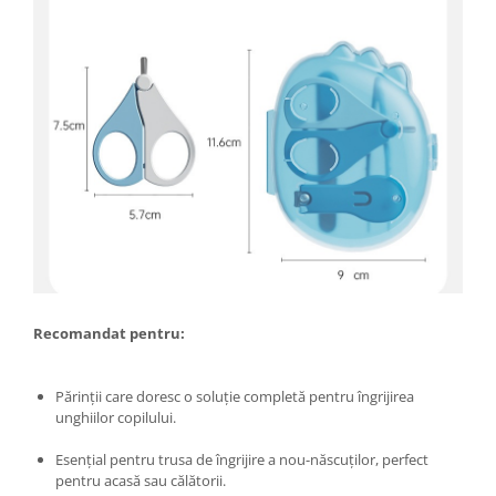
Umerase pentru haine si suporturi
Uscatoare si standere haine
Bucatarie si electrocasnice
Masini de carnati si accesorii
Espressoare si cafetiere
Masini de piper si nuci
Accesorii si consumabile masini de
tocat carne
Autocolant de bucatarie
Blendere
Ceaune
Dozatoare
Recomandat pentru:
Fete de masa
Fierbatoare
Părinții care doresc o soluție completă pentru îngrijirea
Friteuze
unghiilor copilului.
Genti Termoizolante Mancare
Esențial pentru trusa de îngrijire a nou-născuților, perfect
Magneti de frigider
pentru acasă sau călătorii.
Masini de tocat manuale