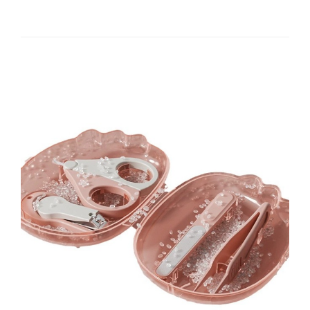
Chiuvete bucatarie compozit
Chiuvete inox
Coloane de dus
Robineti
Scari
Tapet 3D Autoadeziv
Climatizare si echipamente de
incalzire
Aere conditionate
Echipamente pt incalzire
Panouri solare
Paturi electrice cu incalzire
Sobe pe lemne
Umidificatoare
Ventilatoare
Kituri de siguranta si supravietuire
Kit-uri siguranta auto