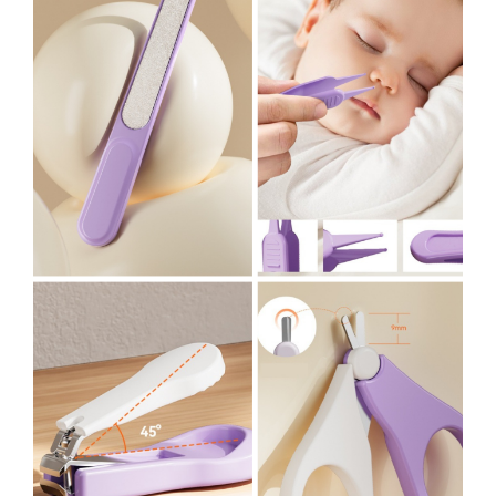
Pentru Casa si Camping
Aragaze, plite, piese butelii de
voiaj
Accesorii aragaze & butelii
Butelii
Gratare
Pirostrii si accesorii pentru gatit
Plite & aragaze
Iluminat & electrice
Prelungitoare & cabluri electrice
Becuri
Coliere plastic
Conectori/doze
Corpuri de iluminat
Lampi solare
Lanterne
Lumina de crestere pentru plante