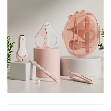
Tractoraș de tuns gazonul
Zootehnie
Incubatoare, oparitoare si
deplumatoare
Echipamente pentru animale
Aparate de tuns animale
Piese si accesorii aparate de tuns
animale
Tarcuri animale
Semanatori
Masini batut stalpi si accesorii
Roabe & accesorii
Casute gradina si cutii depozitare
Mobilier gradina
Corturi, Prelate si plase de
umbrire
Lopeti zapada