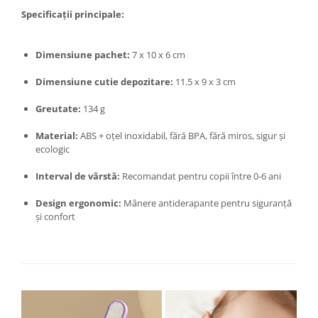
Specificații principale:
Zdrobitoare si teascuri
Teascuri
Dimensiune pachet:
7 x 10 x 6 cm
Zdrobitoare electrice
Zdrobitoare electrice & manuale
Dimensiune cutie depozitare:
11.5 x 9 x 3 cm
Zdrobitoare manuale
Greutate:
134 g
Masini de cusut si accesorii
Articole antidaunatori gradina
Material:
ABS + oțel inoxidabil, fără BPA, fără miros, sigur și
ecologic
Sere si solarii
Interval de vârstă:
Recomandat pentru copii între 0-6 ani
Suflante si aspiratoare exterior
Unelte altoit
Design ergonomic:
Mânere antiderapante pentru siguranță
și confort
Unelte manuale de gradina -
Stropitori
Folie si plase pt plante
Masini de maturat manuale
Masini batut stalpi