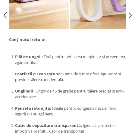
Proiectoare & lampi de lucru
Veioze si Lampi
Cantarire
Cantare comerciale
Cantare Corporale
Conținutul setului:
Aparate de spalat cu presiune si
accesorii
Pilă de unghii:
Fină pentru netezirea marginilor și prevenirea
Accesorii aparatele de spalat cu
zgârieturilor.
presiune
Aparate de spalat cu presiune
Foarfecă cu cap rotund:
Lama de 9 mm oferă siguranță și
previne tăierea accidentală.
Instalatii sanitare
Articole si accesorii pentru baie
Unghieră:
Unghi de 45 de grade pentru tăiere precisă și anti-
accidentare.
Baterii baie
Baterii bucatarie
Pensetă rotunjită:
Ideală pentru congestia nazală, fiind
Baterii cada
sigură și anti-zgâriere.
Baterii electrice
Cutie de depozitare transparentă:
Igienică, protecție
Baterii lavoar
împotriva prafului, ușor de transportat.