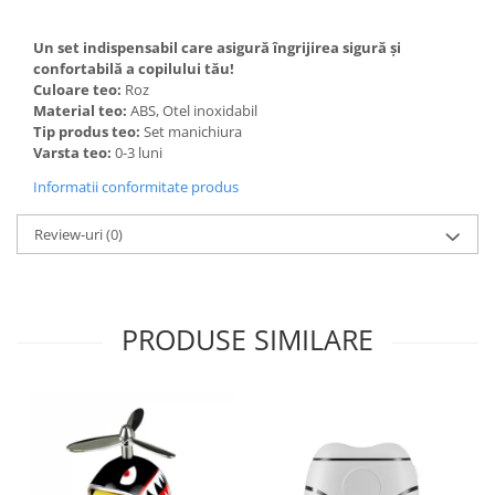
Masini tocat carne electrice
Un set indispensabil care asigură îngrijirea sigură și
Mixere
confortabilă a copilului tău!
Oale si Cratite
Culoare teo:
Roz
Material teo:
ABS, Otel inoxidabil
Oale sub presiune
Tip produs teo:
Set manichiura
Pahare / Sticle cu Pai / Cani termos
Varsta teo:
0-3 luni
Palnii
Informatii conformitate produs
Storcatoare
Tavi copt
Review-uri
(0)
Tigai
Ustensile de bucatarie
Auto
PRODUSE SIMILARE
Stații încărcare vehicule electrice
Anvelope auto
Chingi
Clesti auto
Compresoare auto si pompe
Cricuri