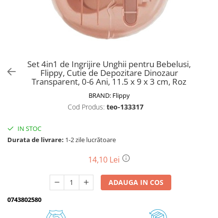
Biciclete, trotinete, triciclete
Biciclete electrice
Triciclete
Gradina
Set 4in1 de Ingrijire Unghii pentru Bebelusi,
Motoburghie si accesorii
Flippy, Cutie de Depozitare Dinozaur
Transparent, 0-6 Ani, 11.5 x 9 x 3 cm, Roz
Accesorii motoburghie
BRAND:
Flippy
Motoburghie
Cod Produs:
teo-133317
Drujbe, fierastraie electrice
Drujbe pe benzina
IN STOC
Drujbe cu acumulator
Durata de livrare:
1-2 zile lucrătoare
Consumabile drujbe, fierastraie
electrice
14,10 Lei
Drujbe electrice
ADAUGA IN COS
Unelte electrice busteni
Mori cereale si batoze porumb
0743802580
Batoze - mori desfacat porumb