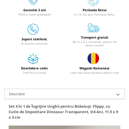
Granulatoare
Garantie 2 ani
Perioada Retur
Mori pentru cereale
Pentru toate produsele
In 14 zile prin Formular Retur
Mori pentru fructe si legume
Mori pentru furaje
Mori pentru furaje si resturi
Transport gratuit
vegetale
Suport telefonic
De la a 2-a comanda, pentru tot
Si service autorizat
restul anului!
Motoare granulatoare
Piese si accesorii mori
Tocatoare furaje si crengi
Deschidere colet
Magazin Romanesc
Tocatoare furaje
Tarif fix la livrare
Cele mai bune produse pentru tine
Consumabile si acesorii tocatoare
Tocatoare crengi
Motocoase, Trimmere si Masini de
Descriere
tuns gazon
Set 4 în 1 de Îngrijire Unghii pentru Bebeluși, Flippy, cu
Motocositori cu motoare 2T
Cutie de Depozitare Dinozaur Transparent, 0-6 Ani, 11.5 x 9
Trimmere electrice
x 3 cm
Masini de tuns gazon pe benzina