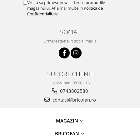
Vreau sa primesc newsletter cu promotiile
Instalatii de Craciun
magazinului. Afla mai multe in
Politica de
Instalatii liniare si role de furtun
Confidentialitate
luminos
Instalatii liniare/sir
SOCIAL
Instalatii perdea
Urmareste-ne in social media
Instalatii plasa
Instalatii Solare
Instalatii turturi-franjuri
Liniare 220V
SUPORT CLIENTI
Perdea 220V
Plasa 220V
Luni-Vineri: 08:00 - 15
Turturi/Franjuri 220V
0743802580
Diverse pentru casa si camping
contact@bricofan.ro
Feronerie
Balamale si zavoare
MAGAZIN
Broaste si clante
BRICOFAN
Accesorii litiere