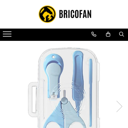
Toate Produsele
Vehicule electrice
Atv
Cu permis
Fără permis
Masini electrice
Motocross
Piese de schimb vehicule electrice
Scutere electrice
Scutere pe benzina
Tricicluri cargo fara permis
Tricicluri persoane
Trotinete electrice