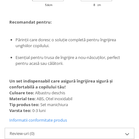
Masini tocat carne electrice
Mixere
Recomandat pentru:
Oale si Cratite
Oale sub presiune
Pahare / Sticle cu Pai / Cani termos
Părinții care doresc o soluție completă pentru îngrijirea
unghiilor copilului.
Palnii
Storcatoare
Esențial pentru trusa de îngrijire a nou-născuților, perfect
Tavi copt
pentru acasă sau călătorii.
Tigai
Ustensile de bucatarie
Un set indispensabil care asigură îngrijirea sigură și
confortabilă a copilului tău!
Auto
Culoare teo:
Albastru deschis
Stații încărcare vehicule electrice
Material teo:
ABS, Otel inoxidabil
Tip produs teo:
Set manichiura
Anvelope auto
Varsta teo:
0-3 luni
Chingi
Informatii conformitate produs
Clesti auto
Compresoare auto si pompe
Review-uri
(0)
Cricuri