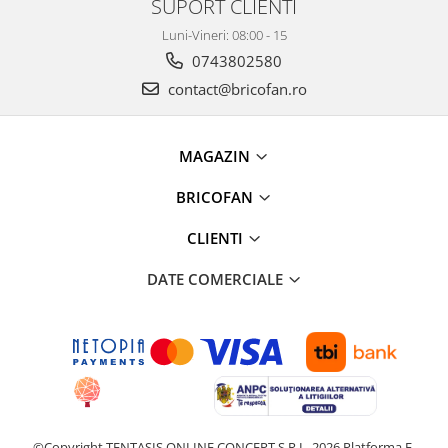
SUPORT CLIENTI
Accesorii pentru animale
Luni-Vineri: 08:00 - 15
Aparate de Masaj
0743802580
Articole si accesorii birou
contact@bricofan.ro
Electrocasnice
Storcatoare / Blendere
MAGAZIN
Mobilier
Genți de voiaj & genți
BRICOFAN
Mobilier camping
CLIENTI
Sonerii
Bricolaj
DATE COMERCIALE
Echipamente de constructii si
instalatii
Betoniere
Alte instrumente de constructie
Echipamente instalator
Masini electrice taiat caneluri
©Copyright TENTASIS ONLINE CONCEPT S.R.L. 2026
Platforma E-