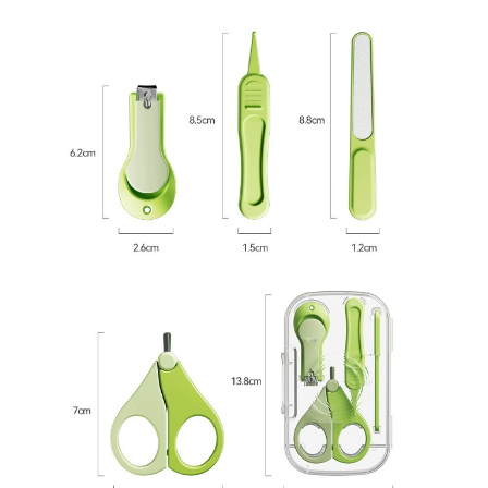
Umerase pentru haine si suporturi
Uscatoare si standere haine
Bucatarie si electrocasnice
Masini de carnati si accesorii
Espressoare si cafetiere
Masini de piper si nuci
Accesorii si consumabile masini de
tocat carne
Autocolant de bucatarie
Blendere
Ceaune
Dozatoare
Fete de masa
Fierbatoare
Friteuze
Genti Termoizolante Mancare
Magneti de frigider
Masini de tocat manuale