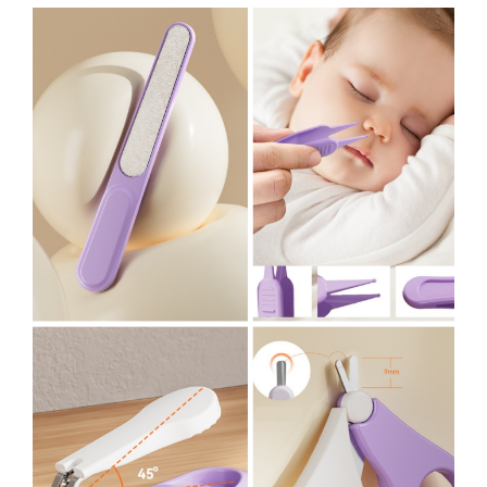
Pentru Casa si Camping
Aragaze, plite, piese butelii de
voiaj
Accesorii aragaze & butelii
Butelii
Gratare
Pirostrii si accesorii pentru gatit
Plite & aragaze
Iluminat & electrice
Prelungitoare & cabluri electrice
Becuri
Coliere plastic
Conectori/doze
Corpuri de iluminat
Lampi solare
Lanterne
Lumina de crestere pentru plante