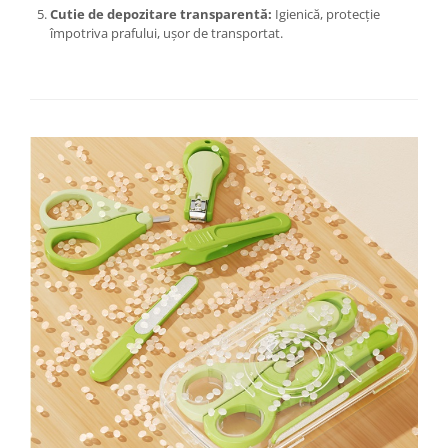
Chiuvete bucatarie compozit
Cutie de depozitare transparentă:
Igienică, protecție
împotriva prafului, ușor de transportat.
Chiuvete inox
Coloane de dus
Robineti
Scari
Tapet 3D Autoadeziv
Climatizare si echipamente de
incalzire
Aere conditionate
Echipamente pt incalzire
Panouri solare
Paturi electrice cu incalzire
Sobe pe lemne
Umidificatoare
Ventilatoare
Kituri de siguranta si supravietuire
Kit-uri siguranta auto