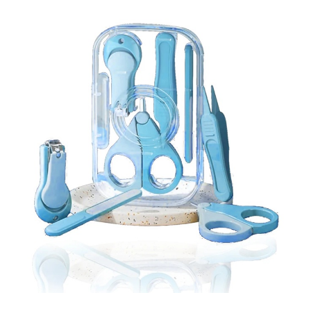
Tractoraș de tuns gazonul
Zootehnie
Incubatoare, oparitoare si
deplumatoare
Echipamente pentru animale
Aparate de tuns animale
Piese si accesorii aparate de tuns
animale
Tarcuri animale
Semanatori
Masini batut stalpi si accesorii
Roabe & accesorii
Casute gradina si cutii depozitare
Mobilier gradina
Corturi, Prelate si plase de
umbrire
Lopeti zapada