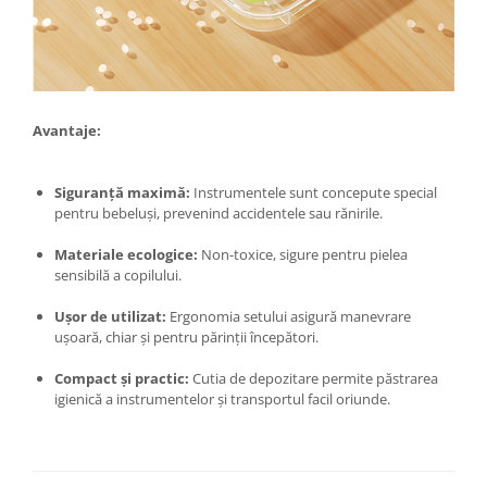
Kit-uri Supravietuire si Accesorii
Camping
Curatenie si menaj
Accesorii ingrijire casa
Accesorii maturi, mopuri si galeti
Avantaje:
Aparate de calcat
Aspiratoare electrice
Siguranță maximă:
Instrumentele sunt concepute special
pentru bebeluși, prevenind accidentele sau rănirile.
Cutii depozitare diverse
Cutii depozitare medicamente
Materiale ecologice:
Non-toxice, sigure pentru pielea
Cutii pentru chei
sensibilă a copilului.
Dulapuri si rafturi de depozitare
Ușor de utilizat:
Ergonomia setului asigură manevrare
Maturi, mopuri si galeti
ușoară, chiar și pentru părinții începători.
Organizatoare imbracaminte si
incaltaminte
Compact și practic:
Cutia de depozitare permite păstrarea
igienică a instrumentelor și transportul facil oriunde.
Perii de curatare
Perii si aparate scame
Stergatoare geam