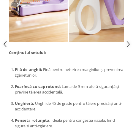
Proiectoare & lampi de lucru
Veioze si Lampi
Cantarire
Cantare comerciale
Cantare Corporale
Aparate de spalat cu presiune si
accesorii
Conținutul setului:
Accesorii aparatele de spalat cu
presiune
Pilă de unghii:
Fină pentru netezirea marginilor și prevenirea
Aparate de spalat cu presiune
zgârieturilor.
Instalatii sanitare
Foarfecă cu cap rotund:
Lama de 9 mm oferă siguranță și
Articole si accesorii pentru baie
previne tăierea accidentală.
Baterii baie
Unghieră:
Unghi de 45 de grade pentru tăiere precisă și anti-
Baterii bucatarie
accidentare.
Baterii cada
Baterii electrice
Pensetă rotunjită:
Ideală pentru congestia nazală, fiind
sigură și anti-zgâriere.
Baterii lavoar