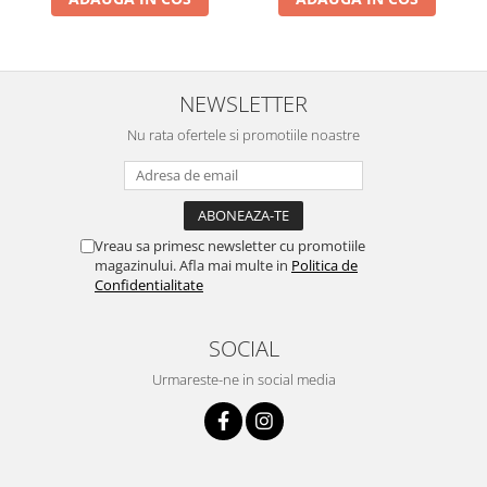
Instalatii de Craciun
Instalatii liniare si role de furtun
luminos
Instalatii liniare/sir
NEWSLETTER
Instalatii perdea
Nu rata ofertele si promotiile noastre
Instalatii plasa
Instalatii Solare
Instalatii turturi-franjuri
Liniare 220V
Vreau sa primesc newsletter cu promotiile
Perdea 220V
magazinului. Afla mai multe in
Politica de
Plasa 220V
Confidentialitate
Turturi/Franjuri 220V
Diverse pentru casa si camping
SOCIAL
Feronerie
Urmareste-ne in social media
Balamale si zavoare
Broaste si clante
Accesorii litiere