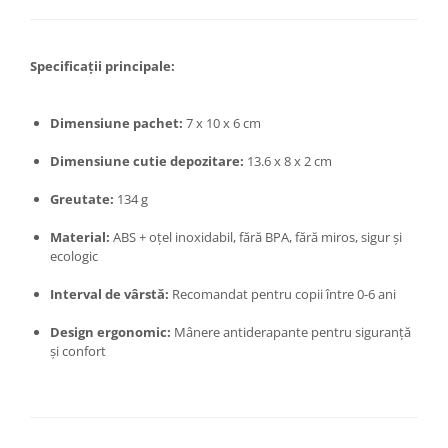
Zdrobitoare si teascuri
Teascuri
Specificații principale:
Zdrobitoare electrice
Zdrobitoare electrice & manuale
Dimensiune pachet:
7 x 10 x 6 cm
Zdrobitoare manuale
Masini de cusut si accesorii
Dimensiune cutie depozitare:
13.6 x 8 x 2 cm
Articole antidaunatori gradina
Greutate:
134 g
Sere si solarii
Material:
ABS + oțel inoxidabil, fără BPA, fără miros, sigur și
Suflante si aspiratoare exterior
ecologic
Unelte altoit
Interval de vârstă:
Recomandat pentru copii între 0-6 ani
Unelte manuale de gradina -
Design ergonomic:
Mânere antiderapante pentru siguranță
Stropitori
și confort
Folie si plase pt plante
Masini de maturat manuale
Masini batut stalpi