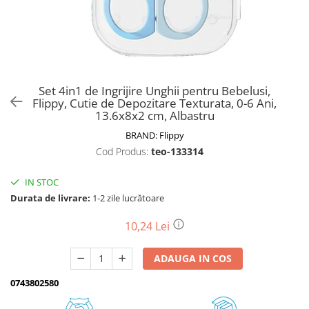
Biciclete, trotinete, triciclete
Biciclete electrice
Triciclete
Gradina
Set 4in1 de Ingrijire Unghii pentru Bebelusi,
Motoburghie si accesorii
Flippy, Cutie de Depozitare Texturata, 0-6 Ani,
13.6x8x2 cm, Albastru
Accesorii motoburghie
BRAND:
Flippy
Motoburghie
Cod Produs:
teo-133314
Drujbe, fierastraie electrice
Drujbe pe benzina
IN STOC
Drujbe cu acumulator
Durata de livrare:
1-2 zile lucrătoare
Consumabile drujbe, fierastraie
electrice
10,24 Lei
Drujbe electrice
ADAUGA IN COS
Unelte electrice busteni
Mori cereale si batoze porumb
0743802580
Batoze - mori desfacat porumb