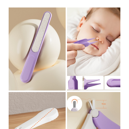
Pentru Casa si Camping
Aragaze, plite, piese butelii de
voiaj
Accesorii aragaze & butelii
Butelii
Gratare
Pirostrii si accesorii pentru gatit
Plite & aragaze
Iluminat & electrice
Prelungitoare & cabluri electrice
Becuri
Coliere plastic
Conectori/doze
Corpuri de iluminat
Lampi solare
Lanterne
Lumina de crestere pentru plante