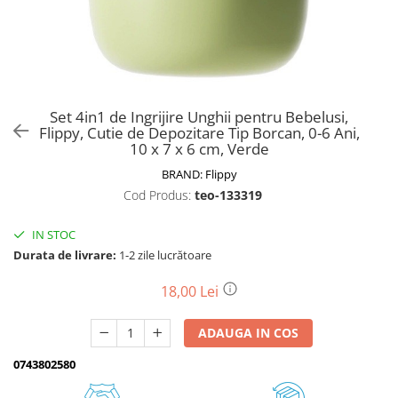
Biciclete, trotinete, triciclete
Biciclete electrice
Triciclete
Gradina
Set 4in1 de Ingrijire Unghii pentru Bebelusi,
Motoburghie si accesorii
Flippy, Cutie de Depozitare Tip Borcan, 0-6 Ani,
10 x 7 x 6 cm, Verde
Accesorii motoburghie
BRAND:
Flippy
Motoburghie
Cod Produs:
teo-133319
Drujbe, fierastraie electrice
Drujbe pe benzina
IN STOC
Drujbe cu acumulator
Durata de livrare:
1-2 zile lucrătoare
Consumabile drujbe, fierastraie
electrice
18,00 Lei
Drujbe electrice
ADAUGA IN COS
Unelte electrice busteni
Mori cereale si batoze porumb
0743802580
Batoze - mori desfacat porumb