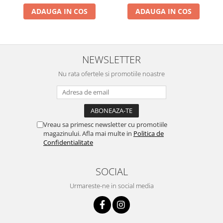
6-32 luni, Alb
Instalatii de Craciun
ADAUGA IN COS
ADAUGA IN COS
Instalatii liniare si role de furtun
luminos
Instalatii liniare/sir
Instalatii perdea
NEWSLETTER
Instalatii plasa
Nu rata ofertele si promotiile noastre
Instalatii Solare
Instalatii turturi-franjuri
Liniare 220V
Perdea 220V
Vreau sa primesc newsletter cu promotiile
Plasa 220V
magazinului. Afla mai multe in
Politica de
Confidentialitate
Turturi/Franjuri 220V
Diverse pentru casa si camping
SOCIAL
Feronerie
Urmareste-ne in social media
Balamale si zavoare
Broaste si clante
Accesorii litiere