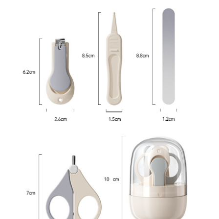
Umerase pentru haine si suporturi
Uscatoare si standere haine
Bucatarie si electrocasnice
Masini de carnati si accesorii
Espressoare si cafetiere
Masini de piper si nuci
Accesorii si consumabile masini de
tocat carne
Autocolant de bucatarie
Blendere
Ceaune
Dozatoare
Fete de masa
Fierbatoare
Friteuze
Genti Termoizolante Mancare
Magneti de frigider
Masini de tocat manuale