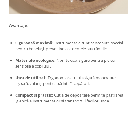
Kit-uri Supravietuire si Accesorii
Camping
Curatenie si menaj
Avantaje:
Accesorii ingrijire casa
Accesorii maturi, mopuri si galeti
Siguranță maximă:
Instrumentele sunt concepute special
Aparate de calcat
pentru bebeluși, prevenind accidentele sau rănirile.
Aspiratoare electrice
Materiale ecologice:
Non-toxice, sigure pentru pielea
Cutii depozitare diverse
sensibilă a copilului.
Cutii depozitare medicamente
Cutii pentru chei
Ușor de utilizat:
Ergonomia setului asigură manevrare
ușoară, chiar și pentru părinții începători.
Dulapuri si rafturi de depozitare
Maturi, mopuri si galeti
Compact și practic:
Cutia de depozitare permite păstrarea
Organizatoare imbracaminte si
igienică a instrumentelor și transportul facil oriunde.
incaltaminte
Perii de curatare
Perii si aparate scame
Stergatoare geam