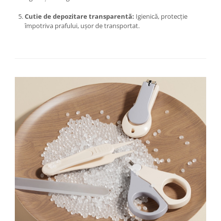
Chiuvete bucatarie compozit
Cutie de depozitare transparentă:
Igienică, protecție
Chiuvete inox
împotriva prafului, ușor de transportat.
Coloane de dus
Robineti
Scari
Tapet 3D Autoadeziv
Climatizare si echipamente de
incalzire
Aere conditionate
Echipamente pt incalzire
Panouri solare
Paturi electrice cu incalzire
Sobe pe lemne
Umidificatoare
Ventilatoare
Kituri de siguranta si supravietuire
Kit-uri siguranta auto