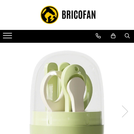
Toate Produsele
Vehicule electrice
Atv
Cu permis
Fără permis
Masini electrice
Motocross
Piese de schimb vehicule electrice
Scutere electrice
Scutere pe benzina
Tricicluri cargo fara permis
Tricicluri persoane
Trotinete electrice