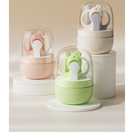
Tractoraș de tuns gazonul
Zootehnie
Incubatoare, oparitoare si
deplumatoare
Echipamente pentru animale
Aparate de tuns animale
Piese si accesorii aparate de tuns
animale
Tarcuri animale
Semanatori
Masini batut stalpi si accesorii
Roabe & accesorii
Casute gradina si cutii depozitare
Mobilier gradina
Corturi, Prelate si plase de
umbrire
Lopeti zapada