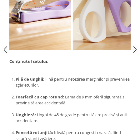
Proiectoare & lampi de lucru
Veioze si Lampi
Cantarire
Cantare comerciale
Cantare Corporale
Aparate de spalat cu presiune si
accesorii
Conținutul setului:
Accesorii aparatele de spalat cu
presiune
Aparate de spalat cu presiune
Pilă de unghii:
Fină pentru netezirea marginilor și prevenirea
Instalatii sanitare
zgârieturilor.
Articole si accesorii pentru baie
Foarfecă cu cap rotund:
Lama de 9 mm oferă siguranță și
Baterii baie
previne tăierea accidentală.
Baterii bucatarie
Unghieră:
Unghi de 45 de grade pentru tăiere precisă și anti-
Baterii cada
accidentare.
Baterii electrice
Pensetă rotunjită:
Ideală pentru congestia nazală, fiind
Baterii lavoar
sigură și anti-zgâriere.