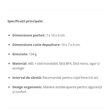
Zdrobitoare si teascuri
Teascuri
Zdrobitoare electrice
Specificații principale:
Zdrobitoare electrice & manuale
Zdrobitoare manuale
Dimensiune pachet:
7 x 10 x 6 cm
Masini de cusut si accesorii
Dimensiune cutie depozitare:
10 x 7 x 6 cm
Articole antidaunatori gradina
Greutate:
134 g
Sere si solarii
Suflante si aspiratoare exterior
Material:
ABS + oțel inoxidabil, fără BPA, fără miros, sigur și
ecologic
Unelte altoit
Unelte manuale de gradina -
Interval de vârstă:
Recomandat pentru copii între 0-6 ani
Stropitori
Design ergonomic:
Mânere antiderapante pentru siguranță
Folie si plase pt plante
și confort
Masini de maturat manuale
Masini batut stalpi