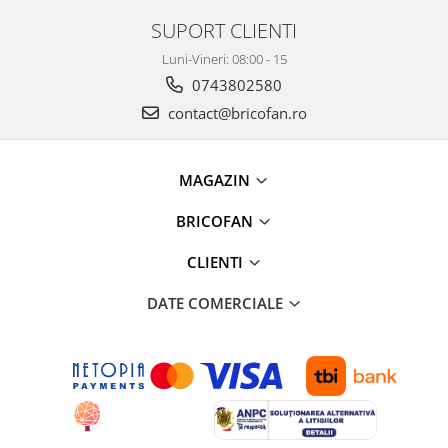
Accesorii pentru animale
SUPORT CLIENTI
Aparate de Masaj
Luni-Vineri: 08:00 - 15
Articole si accesorii birou
0743802580
Electrocasnice
contact@bricofan.ro
Storcatoare / Blendere
Mobilier
MAGAZIN
Genți de voiaj & genți
Mobilier camping
BRICOFAN
Sonerii
CLIENTI
Bricolaj
Echipamente de constructii si
DATE COMERCIALE
instalatii
Betoniere
Alte instrumente de constructie
Echipamente instalator
Masini electrice taiat caneluri