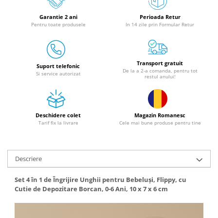
Granulatoare
Garantie 2 ani
Perioada Retur
Mori pentru cereale
Pentru toate produsele
In 14 zile prin Formular Retur
Mori pentru fructe si legume
Mori pentru furaje
Mori pentru furaje si resturi
Transport gratuit
vegetale
Suport telefonic
De la a 2-a comanda, pentru tot
Si service autorizat
restul anului!
Motoare granulatoare
Piese si accesorii mori
Tocatoare furaje si crengi
Deschidere colet
Magazin Romanesc
Tocatoare furaje
Tarif fix la livrare
Cele mai bune produse pentru tine
Consumabile si acesorii tocatoare
Tocatoare crengi
Motocoase, Trimmere si Masini de
Descriere
tuns gazon
Set 4 în 1 de Îngrijire Unghii pentru Bebeluși, Flippy, cu
Motocositori cu motoare 2T
Cutie de Depozitare Borcan, 0-6 Ani, 10 x 7 x 6 cm
Trimmere electrice
Masini de tuns gazon pe benzina