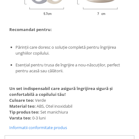
Masini tocat carne electrice
Mixere
Oale si Cratite
Recomandat pentru:
Oale sub presiune
Pahare / Sticle cu Pai / Cani termos
Părinții care doresc o soluție completă pentru îngrijirea
Palnii
unghiilor copilului.
Storcatoare
Tavi copt
Esențial pentru trusa de îngrijire a nou-născuților, perfect
pentru acasă sau călătorii.
Tigai
Ustensile de bucatarie
Auto
Un set indispensabil care asigură îngrijirea sigură și
confortabilă a copilului tău!
Stații încărcare vehicule electrice
Culoare teo:
Verde
Anvelope auto
Material teo:
ABS, Otel inoxidabil
Tip produs teo:
Set manichiura
Chingi
Varsta teo:
0-3 luni
Clesti auto
Informatii conformitate produs
Compresoare auto si pompe
Cricuri