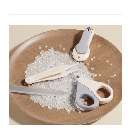
Instalatii Craciun 220V
Instalatii cu baterii
Instalatii de Craciun
Instalatii liniare si role de furtun
luminos
Instalatii liniare/sir
Instalatii perdea
Instalatii plasa
Instalatii Solare
Instalatii turturi-franjuri
Liniare 220V
Perdea 220V
Plasa 220V
Turturi/Franjuri 220V
Diverse pentru casa si camping
Feronerie
Balamale si zavoare