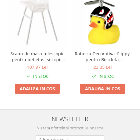
Scaun de masa telescopic
Ratusca Decorativa, Flippy,
pentru bebelusi si copii,
pentru Bicicleta,
Flippy, cu Suport picioare si
Motocicleta, Masina, cu
107,97 Lei
23,35 Lei
Centura de siguranta,
Sistem de Prindere, Lumini,
IN STOC
IN STOC
reglabil pe inaltime, Varsta
7.5 x 9 cm, cu Casca, Negru
6-32 luni, Alb
ADAUGA IN COS
ADAUGA IN COS
NEWSLETTER
Nu rata ofertele si promotiile noastre