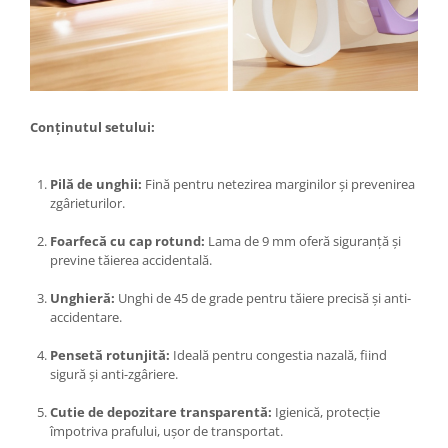
Clesti auto
Compresoare auto si pompe
Cricuri
Intretinere interior/exterior
Modulatoare FM
Conținutul setului:
Perii de zapada si raclete
Pompe de transfer
Decoratiuni, ornamente si articole
Pilă de unghii:
Fină pentru netezirea marginilor și prevenirea
zgârieturilor.
Craciun
Accesorii si componente craciun
Foarfecă cu cap rotund:
Lama de 9 mm oferă siguranță și
previne tăierea accidentală.
Beteala si ghirlande Craciun
Brazi de Craciun
Unghieră:
Unghi de 45 de grade pentru tăiere precisă și anti-
Costume Craciun
accidentare.
Decoratiuni luminoase exterioare &
Pensetă rotunjită:
Ideală pentru congestia nazală, fiind
interioare
sigură și anti-zgâriere.
Figurine muzicale
Figurine si decoratiuni Craciun
Cutie de depozitare transparentă:
Igienică, protecție
împotriva prafului, ușor de transportat.
Furtun - Tub - rola craciun