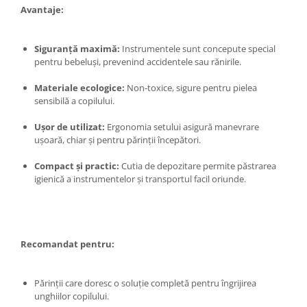
Broaste si clante
Avantaje:
Accesorii litiere
Accesorii pentru animale
Siguranță maximă:
Instrumentele sunt concepute special
pentru bebeluși, prevenind accidentele sau rănirile.
Aparate de Masaj
Materiale ecologice:
Non-toxice, sigure pentru pielea
Articole si accesorii birou
sensibilă a copilului.
Electrocasnice
Ușor de utilizat:
Ergonomia setului asigură manevrare
Storcatoare / Blendere
ușoară, chiar și pentru părinții începători.
Mobilier
Compact și practic:
Cutia de depozitare permite păstrarea
Genți de voiaj & genți
igienică a instrumentelor și transportul facil oriunde.
Mobilier camping
Sonerii
Recomandat pentru:
Părinții care doresc o soluție completă pentru îngrijirea
unghiilor copilului.