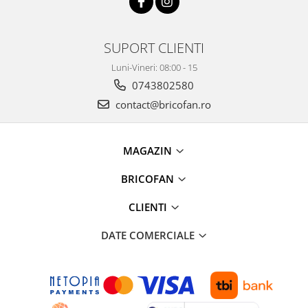
Pentru Casa si Camping
Aragaze, plite, piese butelii de
voiaj
SUPORT CLIENTI
Accesorii aragaze & butelii
Luni-Vineri: 08:00 - 15
Butelii
0743802580
Gratare
contact@bricofan.ro
Pirostrii si accesorii pentru gatit
Plite & aragaze
MAGAZIN
Iluminat & electrice
Prelungitoare & cabluri electrice
BRICOFAN
Becuri
CLIENTI
Coliere plastic
Conectori/doze
DATE COMERCIALE
Corpuri de iluminat
Lampi solare
Lanterne
Lumina de crestere pentru plante