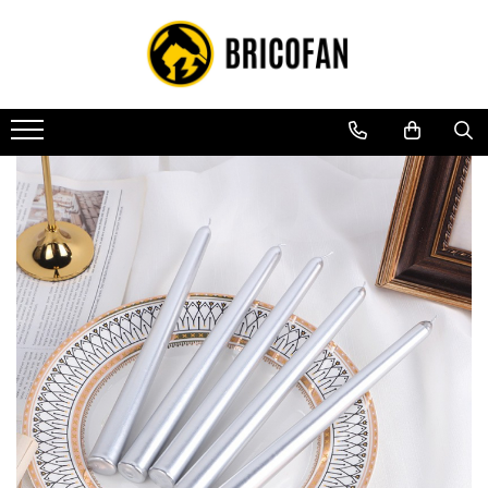
Toate Produsele
Vehicule electrice
Atv
Cu permis
Fără permis
Masini electrice
Motocross
Piese de schimb vehicule electrice
Scutere electrice
Scutere pe benzina
Tricicluri cargo fara permis
Tricicluri persoane
Trotinete electrice