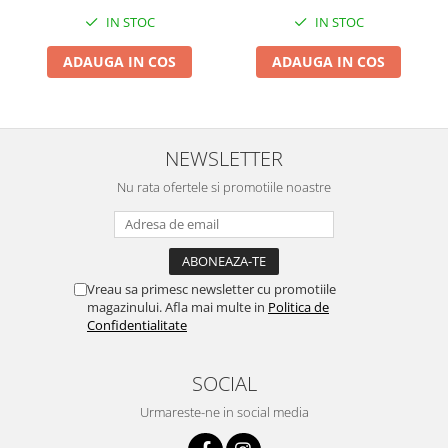
Zdrobitoare si teascuri
IN STOC
IN STOC
Teascuri
ADAUGA IN COS
ADAUGA IN COS
Zdrobitoare electrice
Zdrobitoare electrice & manuale
Zdrobitoare manuale
NEWSLETTER
Masini de cusut si accesorii
Articole antidaunatori gradina
Nu rata ofertele si promotiile noastre
Sere si solarii
Suflante si aspiratoare exterior
Unelte altoit
Vreau sa primesc newsletter cu promotiile
magazinului. Afla mai multe in
Politica de
Unelte manuale de gradina -
Confidentialitate
Stropitori
Folie si plase pt plante
SOCIAL
Masini de maturat manuale
Urmareste-ne in social media
Masini batut stalpi