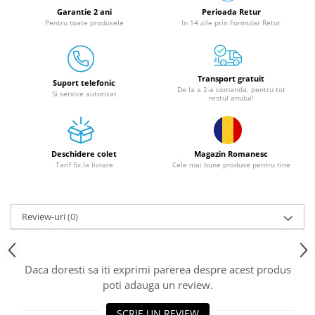
Granulatoare
Garantie 2 ani
Perioada Retur
Pentru toate produsele
In 14 zile prin Formular Retur
Mori pentru cereale
Mori pentru fructe si legume
Mori pentru furaje
Transport gratuit
Mori pentru furaje si resturi
Suport telefonic
De la a 2-a comanda, pentru tot
Si service autorizat
vegetale
restul anului!
Motoare granulatoare
Piese si accesorii mori
Tocatoare furaje si crengi
Deschidere colet
Magazin Romanesc
Tarif fix la livrare
Cele mai bune produse pentru tine
Tocatoare furaje
Consumabile si acesorii tocatoare
Tocatoare crengi
Review-uri
(0)
Motocoase, Trimmere si Masini de
tuns gazon
Motocositori cu motoare 2T
Daca doresti sa iti exprimi parerea despre acest produs
Trimmere electrice
poti adauga un review.
Masini de tuns gazon pe benzina
SCRIE UN REVIEW