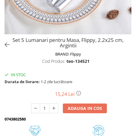
Biciclete, trotinete, triciclete
Biciclete electrice
Triciclete
Gradina
Set 5 Lumanari pentru Masa, Flippy, 2.2x25 cm,
Motoburghie si accesorii
Argintii
Accesorii motoburghie
BRAND:
Flippy
Motoburghie
Cod Produs:
teo-134521
Drujbe, fierastraie electrice
IN STOC
Drujbe pe benzina
Durata de livrare:
1-2 zile lucrătoare
Drujbe cu acumulator
Consumabile drujbe, fierastraie
15,24 Lei
electrice
Drujbe electrice
ADAUGA IN COS
Unelte electrice busteni
0743802580
Mori cereale si batoze porumb
Batoze - mori desfacat porumb