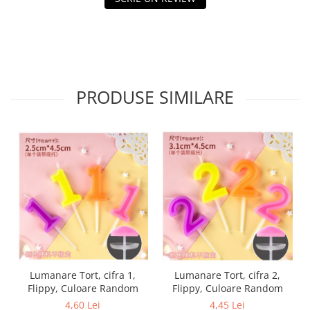
Tractoraș de tuns gazonul
Zootehnie
Incubatoare, oparitoare si
deplumatoare
Echipamente pentru animale
PRODUSE SIMILARE
Aparate de tuns animale
Piese si accesorii aparate de tuns
animale
Tarcuri animale
Semanatori
Masini batut stalpi si accesorii
Roabe & accesorii
Casute gradina si cutii depozitare
Mobilier gradina
Corturi, Prelate si plase de
Lumanare Tort, cifra 1,
Lumanare Tort, cifra 2,
umbrire
Flippy, Culoare Random
Flippy, Culoare Random
Lopeti zapada
4,60 Lei
4,45 Lei