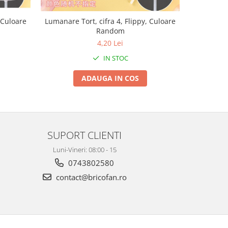
 Culoare
Lumanare Tort, cifra 4, Flippy, Culoare
Lumanare T
Random
4,20 Lei
IN STOC
ADAUGA IN COS
SUPORT CLIENTI
Luni-Vineri: 08:00 - 15
0743802580
contact@bricofan.ro