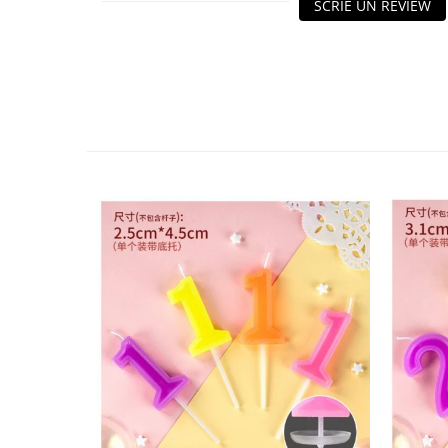
SCRIE UN REVIEW
Granulatoare
Mori pentru cereale
Mori pentru fructe si legume
Mori pentru furaje
Mori pentru furaje si resturi
vegetale
Motoare granulatoare
Piese si accesorii mori
Tocatoare furaje si crengi
Tocatoare furaje
Consumabile si acesorii tocatoare
Tocatoare crengi
Motocoase, Trimmere si Masini de
tuns gazon
Motocositori cu motoare 2T
Trimmere electrice
Masini de tuns gazon pe benzina