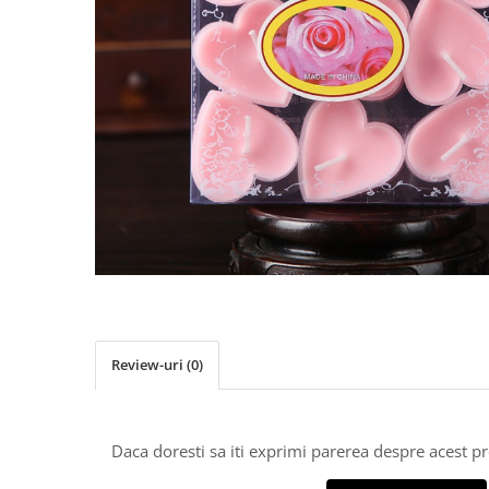
Biciclete, trotinete, triciclete
Biciclete electrice
Triciclete
Gradina
Motoburghie si accesorii
Accesorii motoburghie
Motoburghie
Drujbe, fierastraie electrice
Drujbe pe benzina
Drujbe cu acumulator
Consumabile drujbe, fierastraie
electrice
Review-uri
(0)
Drujbe electrice
Unelte electrice busteni
Mori cereale si batoze porumb
Daca doresti sa iti exprimi parerea despre acest 
Batoze - mori desfacat porumb