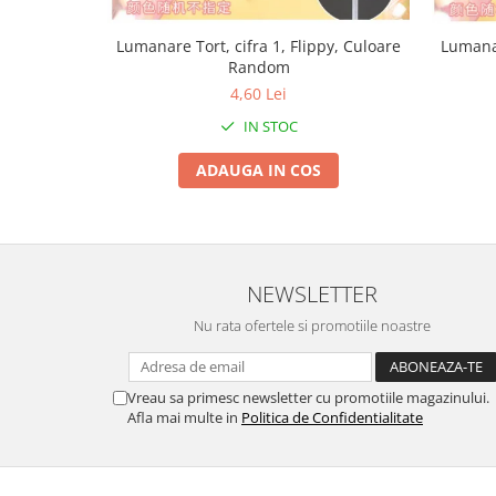
Tractoraș de tuns gazonul
Zootehnie
Lumanare Tort, cifra 1, Flippy, Culoare
Lumanar
Random
Incubatoare, oparitoare si
deplumatoare
4,60 Lei
Echipamente pentru animale
IN STOC
Aparate de tuns animale
ADAUGA IN COS
Piese si accesorii aparate de tuns
animale
Tarcuri animale
Semanatori
NEWSLETTER
Masini batut stalpi si accesorii
Roabe & accesorii
Nu rata ofertele si promotiile noastre
Casute gradina si cutii depozitare
Mobilier gradina
Vreau sa primesc newsletter cu promotiile magazinului.
Afla mai multe in
Politica de Confidentialitate
Corturi, Prelate si plase de
umbrire
Lopeti zapada