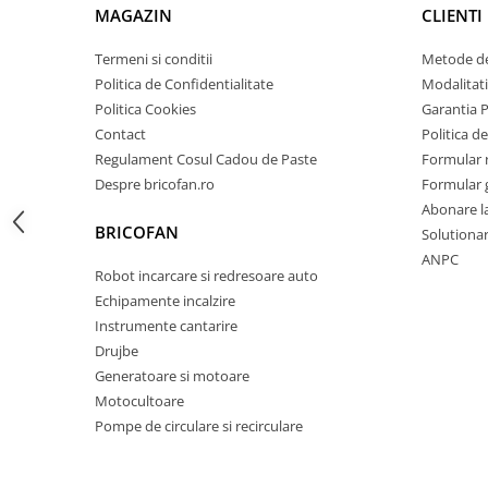
MAGAZIN
CLIENTI
Zdrobitoare si teascuri
Teascuri
Termeni si conditii
Metode de
Politica de Confidentialitate
Modalitati
Zdrobitoare electrice
Politica Cookies
Garantia 
Zdrobitoare electrice & manuale
Contact
Politica de
Zdrobitoare manuale
Regulament Cosul Cadou de Paste
Formular 
Masini de cusut si accesorii
Despre bricofan.ro
Formular 
Articole antidaunatori gradina
Abonare l
BRICOFAN
Solutionare
Sere si solarii
ANPC
Suflante si aspiratoare exterior
Robot incarcare si redresoare auto
Echipamente incalzire
Unelte altoit
Instrumente cantarire
Unelte manuale de gradina -
Drujbe
Stropitori
Generatoare si motoare
Folie si plase pt plante
Motocultoare
Pompe de circulare si recirculare
Masini de maturat manuale
Masini batut stalpi