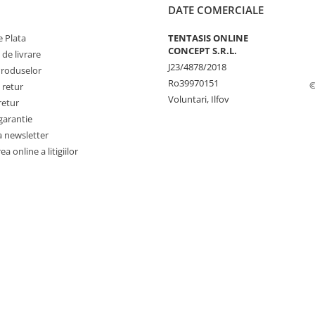
DATE COMERCIALE
 Plata
TENTASIS ONLINE
CONCEPT S.R.L.
 de livrare
J23/4878/2018
Produselor
Ro39970151
©
 retur
Voluntari, Ilfov
retur
garantie
a newsletter
a online a litigiilor