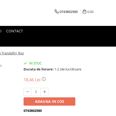
0743802580
0,00
I
CONTACT
 Trandafiri, Roz
,
IN STOC
Durata de livrare:
1-2 zile lucrătoare
18,46 Lei
ADAUGA IN COS
0743802580