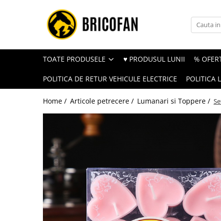
Toate Produsele
Vehicule electrice
TOATE PRODUSELE
♥ PRODUSUL LUNII
% OFERT
Atv
POLITICA DE RETUR VEHICULE ELECTRICE
POLITICA 
Cu permis
Fără permis
Home /
Articole petrecere /
Lumanari si Toppere /
Se
Masini electrice
Motocross
Piese de schimb vehicule electrice
Scutere electrice
Scutere pe benzina
Tricicluri cargo fara permis
Tricicluri persoane
Trotinete electrice