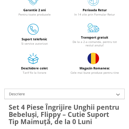
Granulatoare
Garantie 2 ani
Perioada Retur
Mori pentru cereale
Pentru toate produsele
In 14 zile prin Formular Retur
Mori pentru fructe si legume
Mori pentru furaje
Mori pentru furaje si resturi
Transport gratuit
vegetale
Suport telefonic
De la a 2-a comanda, pentru tot
Si service autorizat
restul anului!
Motoare granulatoare
Piese si accesorii mori
Tocatoare furaje si crengi
Deschidere colet
Magazin Romanesc
Tocatoare furaje
Tarif fix la livrare
Cele mai bune produse pentru tine
Consumabile si acesorii tocatoare
Tocatoare crengi
Motocoase, Trimmere si Masini de
Descriere
tuns gazon
Set 4 Piese Îngrijire Unghii pentru
Motocositori cu motoare 2T
Bebeluși, Flippy – Cutie Suport
Trimmere electrice
Tip Maimuță, de la 0 Luni
Masini de tuns gazon pe benzina