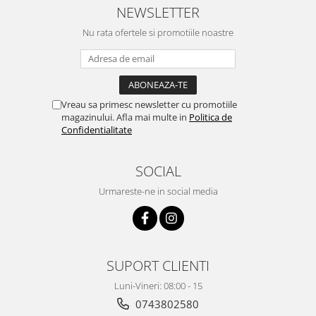
Instalatii de Craciun
NEWSLETTER
Instalatii liniare si role de furtun
Nu rata ofertele si promotiile noastre
luminos
Instalatii liniare/sir
Instalatii perdea
Instalatii plasa
Vreau sa primesc newsletter cu promotiile
Instalatii Solare
magazinului. Afla mai multe in
Politica de
Instalatii turturi-franjuri
Confidentialitate
Liniare 220V
Perdea 220V
SOCIAL
Plasa 220V
Urmareste-ne in social media
Turturi/Franjuri 220V
Diverse pentru casa si camping
Feronerie
SUPORT CLIENTI
Balamale si zavoare
Broaste si clante
Luni-Vineri: 08:00 - 15
Accesorii litiere
0743802580