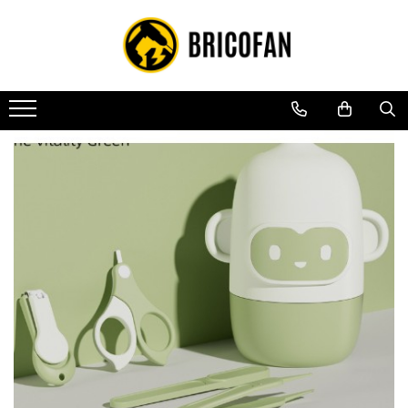
Toate Produsele
Vehicule electrice
Atv
Cu permis
Fără permis
Masini electrice
Motocross
Piese de schimb vehicule electrice
Scutere electrice
Scutere pe benzina
Tricicluri cargo fara permis
Tricicluri persoane
Trotinete electrice