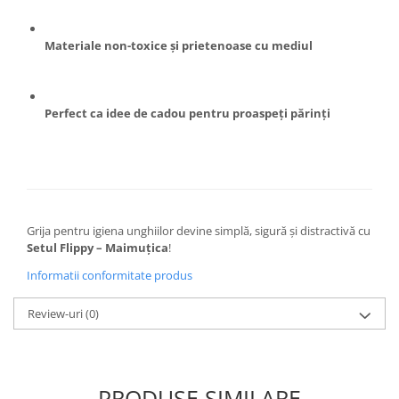
Masini tocat carne electrice
Mixere
Materiale non-toxice și prietenoase cu mediul
Oale si Cratite
Oale sub presiune
Pahare / Sticle cu Pai / Cani termos
Perfect ca idee de cadou pentru proaspeți părinți
Palnii
Storcatoare
Tavi copt
Tigai
Ustensile de bucatarie
Grija pentru igiena unghiilor devine simplă, sigură și distractivă cu
Setul Flippy – Maimuțica
!
Auto
Informatii conformitate produs
Stații încărcare vehicule electrice
Anvelope auto
Review-uri
(0)
Chingi
Clesti auto
Compresoare auto si pompe
PRODUSE SIMILARE
Cricuri