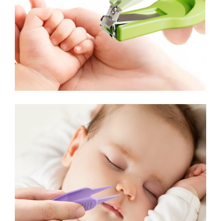
Chiuvete bucatarie compozit
Chiuvete inox
Coloane de dus
Robineti
Scari
Tapet 3D Autoadeziv
Climatizare si echipamente de
incalzire
Aere conditionate
Echipamente pt incalzire
Panouri solare
Paturi electrice cu incalzire
Sobe pe lemne
Umidificatoare
Ventilatoare
Kituri de siguranta si supravietuire
Kit-uri siguranta auto