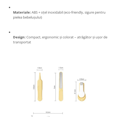
Zdrobitoare si teascuri
Materiale:
ABS + oțel inoxidabil (eco-friendly, sigure pentru
Teascuri
pielea bebelușului)
Zdrobitoare electrice
Zdrobitoare electrice & manuale
Zdrobitoare manuale
Design:
Compact, ergonomic și colorat – atrăgător și ușor de
Masini de cusut si accesorii
transportat
Articole antidaunatori gradina
Sere si solarii
Suflante si aspiratoare exterior
Unelte altoit
Unelte manuale de gradina -
Stropitori
Folie si plase pt plante
Masini de maturat manuale
Masini batut stalpi