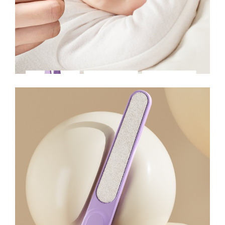
Kit-uri Supravietuire si Accesorii
Camping
Curatenie si menaj
Accesorii ingrijire casa
Accesorii maturi, mopuri si galeti
Aparate de calcat
Aspiratoare electrice
Cutii depozitare diverse
Cutii depozitare medicamente
Cutii pentru chei
Dulapuri si rafturi de depozitare
Maturi, mopuri si galeti
Organizatoare imbracaminte si
incaltaminte
Perii de curatare
Perii si aparate scame
Stergatoare geam