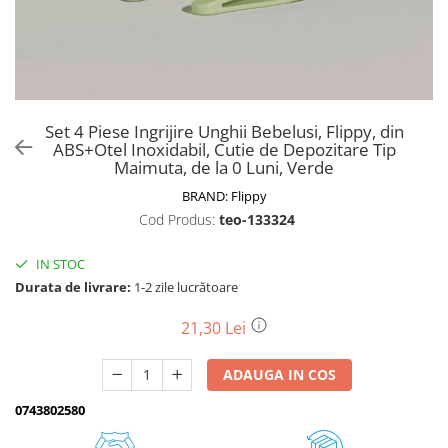
Biciclete, trotinete, triciclete
Biciclete electrice
Triciclete
Gradina
Set 4 Piese Ingrijire Unghii Bebelusi, Flippy, din
Motoburghie si accesorii
ABS+Otel Inoxidabil, Cutie de Depozitare Tip
Maimuta, de la 0 Luni, Verde
Accesorii motoburghie
BRAND:
Flippy
Motoburghie
Cod Produs:
teo-133324
Drujbe, fierastraie electrice
Drujbe pe benzina
IN STOC
Drujbe cu acumulator
Durata de livrare:
1-2 zile lucrătoare
Consumabile drujbe, fierastraie
electrice
21,30 Lei
Drujbe electrice
ADAUGA IN COS
Unelte electrice busteni
Mori cereale si batoze porumb
0743802580
Batoze - mori desfacat porumb