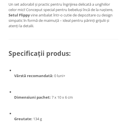
Tractoraș de tuns gazonul
Un set adorabil și practic pentru îngrijirea delicată a unghiilor
Zootehnie
celor mici! Conceput special pentru bebeluși încă de la naștere,
Setul Flippy
vine ambalat într-o cutie de depozitare cu design
Incubatoare, oparitoare si
simpatic în formă de maimuță – ideal pentru părinți grijulii și
deplumatoare
atenți la detalii.
Echipamente pentru animale
Aparate de tuns animale
Piese si accesorii aparate de tuns
animale
Specificații produs:
Tarcuri animale
Semanatori
Masini batut stalpi si accesorii
Vârstă recomandată:
0 luni+
Roabe & accesorii
Casute gradina si cutii depozitare
Dimensiuni pachet:
7 x 10 x 6 cm
Mobilier gradina
Corturi, Prelate si plase de
umbrire
Greutate:
134 g
Lopeti zapada