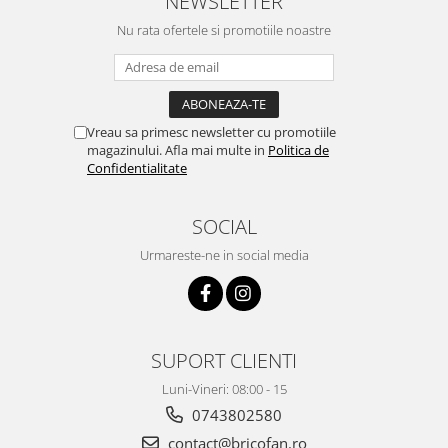
NEWSLETTER
Pentru Casa si Camping
Nu rata ofertele si promotiile noastre
Aragaze, plite, piese butelii de
voiaj
Accesorii aragaze & butelii
Butelii
Vreau sa primesc newsletter cu promotiile
Gratare
magazinului. Afla mai multe in
Politica de
Confidentialitate
Pirostrii si accesorii pentru gatit
Plite & aragaze
Iluminat & electrice
SOCIAL
Prelungitoare & cabluri electrice
Urmareste-ne in social media
Becuri
Coliere plastic
Conectori/doze
SUPORT CLIENTI
Corpuri de iluminat
Lampi solare
Luni-Vineri: 08:00 - 15
Lanterne
0743802580
Lumina de crestere pentru plante
contact@bricofan.ro