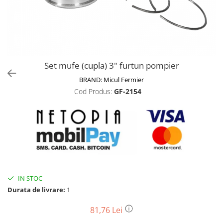
Biciclete, trotinete, triciclete
Biciclete electrice
Triciclete
Gradina
Set mufe (cupla) 3" furtun pompier
Motoburghie si accesorii
BRAND:
Micul Fermier
Accesorii motoburghie
Cod Produs:
GF-2154
Motoburghie
Drujbe, fierastraie electrice
Drujbe pe benzina
Drujbe cu acumulator
Consumabile drujbe, fierastraie
electrice
Drujbe electrice
IN STOC
Unelte electrice busteni
Durata de livrare:
1
Mori cereale si batoze porumb
81,76 Lei
Batoze - mori desfacat porumb