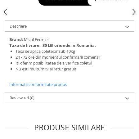
Tractoraș de tuns gazonul
Zootehnie
Incubatoare, oparitoare si
deplumatoare
Descriere
Echipamente pentru animale
Brand:
Micul Fermier
Aparate de tuns animale
Taxa de livrare:
30 LEI oriunde in Romania.
Piese si accesorii aparate de tuns
Taxa se aplica coletelor sub 10kg
animale
24 - 72 ore din momentul confirmarii comenzii
Iti oferim posibilitatea de a
verifica coletul
Tarcuri animale
Nu esti multumit? ai retur gratuit
Semanatori
Masini batut stalpi si accesorii
Informatii conformitate produs
Roabe & accesorii
Review-uri
(0)
Casute gradina si cutii depozitare
Mobilier gradina
Corturi, Prelate si plase de
PRODUSE SIMILARE
umbrire
Lopeti zapada