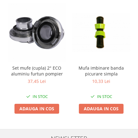
Zdrobitoare si teascuri
Teascuri
Zdrobitoare electrice
Zdrobitoare electrice & manuale
Zdrobitoare manuale
Masini de cusut si accesorii
Articole antidaunatori gradina
Sere si solarii
Set mufe (cupla) 2" ECO
Mufa imbinare banda
aluminiu furtun pompier
picurare simpla
Suflante si aspiratoare exterior
37,45 Lei
10,33 Lei
Unelte altoit
Unelte manuale de gradina -
IN STOC
IN STOC
Stropitori
ADAUGA IN COS
ADAUGA IN COS
Folie si plase pt plante
Masini de maturat manuale
Masini batut stalpi