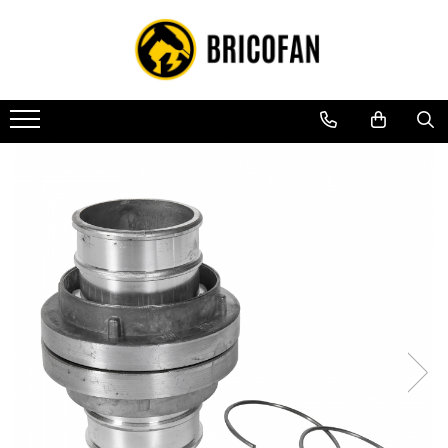
Toate Produsele
Vehicule electrice
Atv
Cu permis
Fără permis
Masini electrice
Motocross
Piese de schimb vehicule electrice
Scutere electrice
Scutere pe benzina
Tricicluri cargo fara permis
Tricicluri persoane
Trotinete electrice