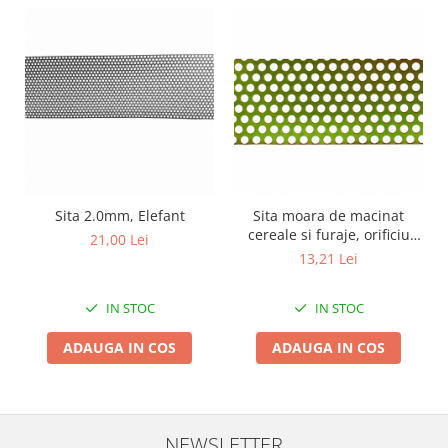
Zdrobitoare si teascuri
Teascuri
Zdrobitoare electrice
Zdrobitoare electrice & manuale
Zdrobitoare manuale
Masini de cusut si accesorii
Articole antidaunatori gradina
Sita 2.0mm, Elefant
Sita moara de macinat
Sere si solarii
cereale si furaje, orificiu
21,00 Lei
Suflante si aspiratoare exterior
8mm
13,21 Lei
Unelte altoit
IN STOC
IN STOC
Unelte manuale de gradina -
Stropitori
ADAUGA IN COS
ADAUGA IN COS
Folie si plase pt plante
Masini de maturat manuale
Masini batut stalpi
NEWSLETTER