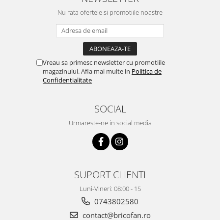
Pentru Casa si Camping
Nu rata ofertele si promotiile noastre
Aragaze, plite, piese butelii de
voiaj
Accesorii aragaze & butelii
Butelii
Vreau sa primesc newsletter cu promotiile
Gratare
magazinului. Afla mai multe in
Politica de
Confidentialitate
Pirostrii si accesorii pentru gatit
Plite & aragaze
SOCIAL
Iluminat & electrice
Urmareste-ne in social media
Prelungitoare & cabluri electrice
Becuri
Coliere plastic
Conectori/doze
SUPORT CLIENTI
Corpuri de iluminat
Lampi solare
Luni-Vineri: 08:00 - 15
Lanterne
0743802580
Lumina de crestere pentru plante
contact@bricofan.ro