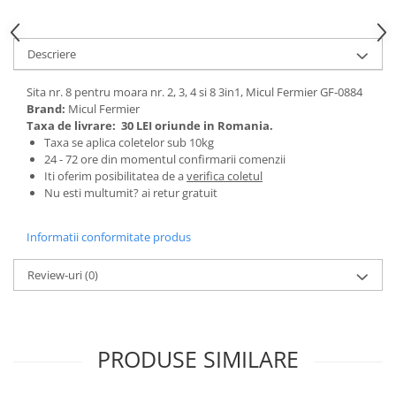
Tractoraș de tuns gazonul
Zootehnie
Descriere
Incubatoare, oparitoare si
deplumatoare
Sita nr. 8 pentru moara nr. 2, 3, 4 si 8 3in1, Micul Fermier GF-0884
Echipamente pentru animale
Brand:
Micul Fermier
Aparate de tuns animale
Taxa de livrare:
30 LEI oriunde in Romania.
Piese si accesorii aparate de tuns
Taxa se aplica coletelor sub 10kg
animale
24 - 72 ore din momentul confirmarii comenzii
Iti oferim posibilitatea de a
verifica coletul
Tarcuri animale
Nu esti multumit? ai retur gratuit
Semanatori
Masini batut stalpi si accesorii
Informatii conformitate produs
Roabe & accesorii
Review-uri
(0)
Casute gradina si cutii depozitare
Mobilier gradina
Corturi, Prelate si plase de
PRODUSE SIMILARE
umbrire
Lopeti zapada