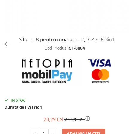
Biciclete, trotinete, triciclete
Biciclete electrice
Triciclete
Gradina
Sita nr. 8 pentru moara nr. 2, 3, 4 si 8 3in1
Motoburghie si accesorii
Cod Produs:
GF-0884
Accesorii motoburghie
Motoburghie
Drujbe, fierastraie electrice
Drujbe pe benzina
Drujbe cu acumulator
Consumabile drujbe, fierastraie
electrice
IN STOC
Drujbe electrice
Durata de livrare:
1
Unelte electrice busteni
20,29 Lei
27,94 Lei
Mori cereale si batoze porumb
Batoze - mori desfacat porumb
ADAUGA IN COS