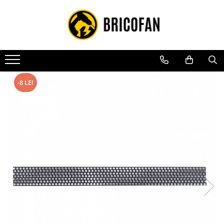
Toate Produsele
Vehicule electrice
Atv
Cu permis
-8 LEI
Fără permis
Masini electrice
Motocross
Piese de schimb vehicule electrice
Scutere electrice
Scutere pe benzina
Tricicluri cargo fara permis
Tricicluri persoane
Trotinete electrice