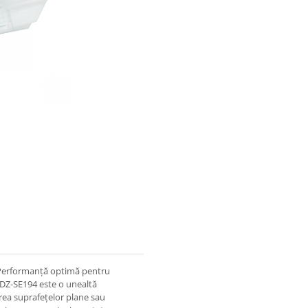
4 Performanță optimă pentru
lz DZ-SE194 este o unealtă
irea suprafețelor plane sau