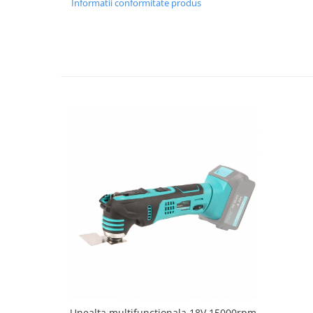
Informatii conformitate produs
Tractoraș de tuns gazonul
Zootehnie
Incubatoare, oparitoare si
deplumatoare
Echipamente pentru animale
Aparate de tuns animale
Piese si accesorii aparate de tuns
animale
Tarcuri animale
Semanatori
Masini batut stalpi si accesorii
Roabe & accesorii
Casute gradina si cutii depozitare
Mobilier gradina
Corturi, Prelate si plase de
umbrire
Lopeti zapada
Unealta multifunctionala 18V 15000rpm