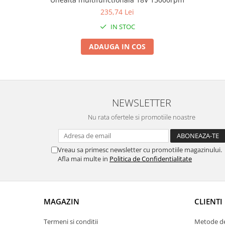
Zdrobitoare si teascuri
235,74 Lei
Teascuri
IN STOC
Zdrobitoare electrice
ADAUGA IN COS
Zdrobitoare electrice & manuale
Zdrobitoare manuale
Masini de cusut si accesorii
Articole antidaunatori gradina
NEWSLETTER
Sere si solarii
Nu rata ofertele si promotiile noastre
Suflante si aspiratoare exterior
Unelte altoit
Vreau sa primesc newsletter cu promotiile magazinului.
Unelte manuale de gradina -
Afla mai multe in
Politica de Confidentialitate
Stropitori
Folie si plase pt plante
Masini de maturat manuale
MAGAZIN
CLIENTI
Masini batut stalpi
Termeni si conditii
Metode de