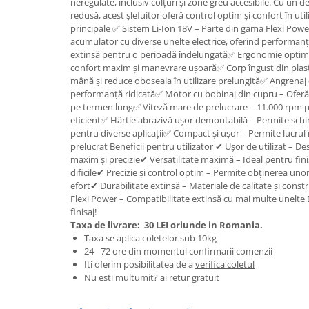
neregulate, inclusiv colțuri și zone greu accesibile. Cu un 
Granulatoare
redusă, acest șlefuitor oferă control optim și confort în util
Mori pentru cereale
principale ✅ Sistem Li-Ion 18V – Parte din gama Flexi Power
acumulator cu diverse unelte electrice, oferind performan
Mori pentru fructe si legume
extinsă pentru o perioadă îndelungată✅ Ergonomie optimi
Mori pentru furaje
confort maxim și manevrare ușoară✅ Corp îngust din plasti
mână și reduce oboseala în utilizare prelungită✅ Angrenaj d
Mori pentru furaje si resturi
performanță ridicată✅ Motor cu bobinaj din cupru – Oferă ef
vegetale
pe termen lung✅ Viteză mare de prelucrare – 11.000 rpm pen
Motoare granulatoare
eficient✅ Hârtie abrazivă ușor demontabilă – Permite schi
Piese si accesorii mori
pentru diverse aplicații✅ Compact și ușor – Permite lucrul 
prelucrat Beneficii pentru utilizator ✔ Ușor de utilizat – 
Tocatoare furaje si crengi
maxim și precizie✔ Versatilitate maximă – Ideal pentru finis
Tocatoare furaje
dificile✔ Precizie și control optim – Permite obținerea unor
efort✔ Durabilitate extinsă – Materiale de calitate și con
Consumabile si acesorii tocatoare
Flexi Power – Compatibilitate extinsă cu mai multe unelte D
Tocatoare crengi
finisaj!
Motocoase, Trimmere si Masini de
Taxa de livrare:
30 LEI oriunde in Romania.
tuns gazon
Taxa se aplica coletelor sub 10kg
24 - 72 ore din momentul confirmarii comenzii
Motocositori cu motoare 2T
Iti oferim posibilitatea de a
verifica coletul
Trimmere electrice
Nu esti multumit? ai retur gratuit
Masini de tuns gazon pe benzina