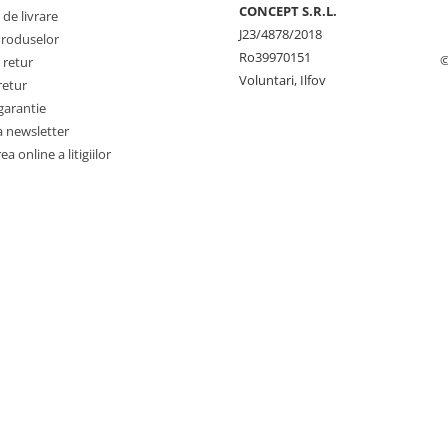
CONCEPT S.R.L.
 de livrare
J23/4878/2018
Produselor
Ro39970151
©
 retur
Voluntari, Ilfov
retur
garantie
a newsletter
a online a litigiilor