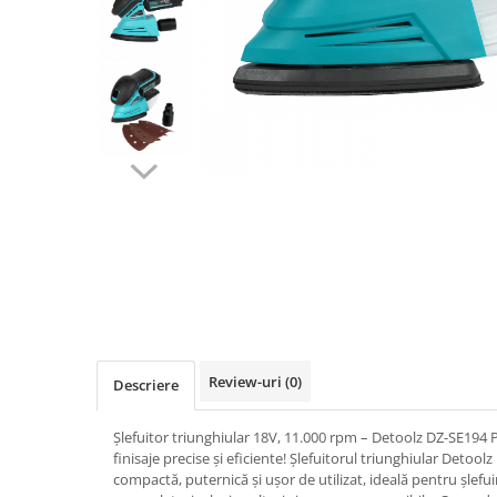
Biciclete, trotinete, triciclete
Biciclete electrice
Triciclete
Gradina
Motoburghie si accesorii
Accesorii motoburghie
Motoburghie
Drujbe, fierastraie electrice
Drujbe pe benzina
Drujbe cu acumulator
Consumabile drujbe, fierastraie
electrice
Review-uri
(0)
Descriere
Drujbe electrice
Unelte electrice busteni
Șlefuitor triunghiular 18V, 11.000 rpm – Detoolz DZ-SE19
Mori cereale si batoze porumb
finisaje precise și eficiente! Șlefuitorul triunghiular Detoo
compactă, puternică și ușor de utilizat, ideală pentru șlefu
Batoze - mori desfacat porumb