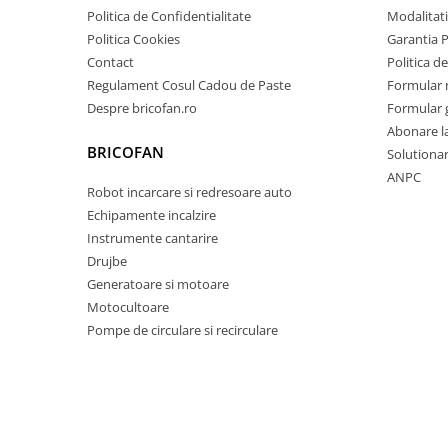
Pentru Casa si Camping
Politica de Confidentialitate
Modalitati
Politica Cookies
Garantia 
Aragaze, plite, piese butelii de
voiaj
Contact
Politica de
Regulament Cosul Cadou de Paste
Formular 
Accesorii aragaze & butelii
Despre bricofan.ro
Formular 
Butelii
Abonare l
Gratare
BRICOFAN
Solutionare
Pirostrii si accesorii pentru gatit
ANPC
Robot incarcare si redresoare auto
Plite & aragaze
Echipamente incalzire
Iluminat & electrice
Instrumente cantarire
Prelungitoare & cabluri electrice
Drujbe
Becuri
Generatoare si motoare
Coliere plastic
Motocultoare
Conectori/doze
Pompe de circulare si recirculare
Corpuri de iluminat
Lampi solare
Lanterne
Lumina de crestere pentru plante