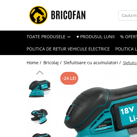
Toate Produsele
Vehicule electrice
TOATE PRODUSELE
♥ PRODUSUL LUNII
% OFERT
Atv
POLITICA DE RETUR VEHICULE ELECTRICE
POLITICA 
Cu permis
Fără permis
Home /
Bricolaj /
Slefuitoare cu acumulatori /
Slefuit
Masini electrice
-24 LEI
Motocross
Piese de schimb vehicule electrice
Scutere electrice
Scutere pe benzina
Tricicluri cargo fara permis
Tricicluri persoane
Trotinete electrice