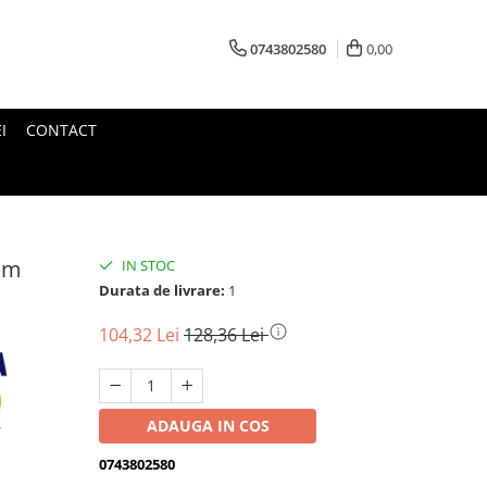
0743802580
0,00
I
CONTACT
rpm
IN STOC
Durata de livrare:
1
104,32 Lei
128,36 Lei
ADAUGA IN COS
0743802580