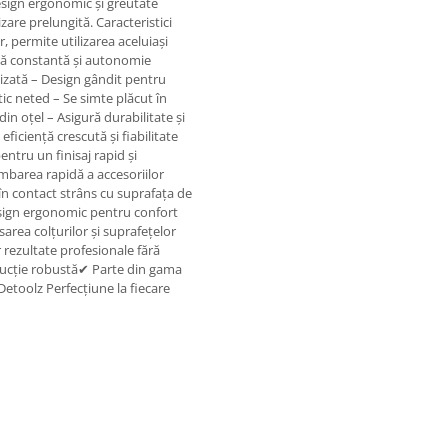
design ergonomic și greutate
izare prelungită. Caracteristici
, permite utilizarea aceluiași
ță constantă și autonomie
zată – Design gândit pentru
c neted – Se simte plăcut în
in oțel – Asigură durabilitate și
iciență crescută și fiabilitate
tru un finisaj rapid și
mbarea rapidă a accesoriilor
în contact strâns cu suprafața de
Design ergonomic pentru confort
area colțurilor și suprafețelor
 rezultate profesionale fără
strucție robustă✔ Parte din gama
etoolz Perfecțiune la fiecare