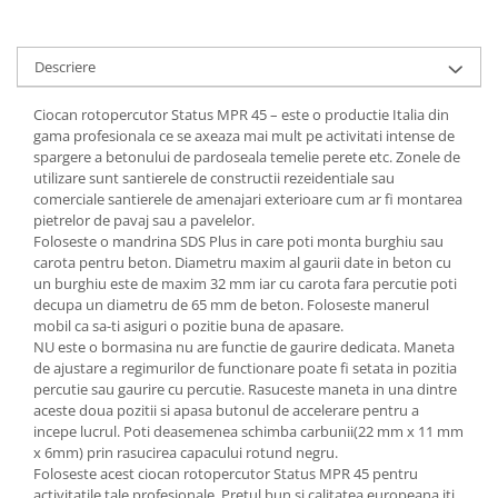
Tractoraș de tuns gazonul
Zootehnie
Descriere
Incubatoare, oparitoare si
deplumatoare
Ciocan rotopercutor Status MPR 45 – este o productie Italia din
Echipamente pentru animale
gama profesionala ce se axeaza mai mult pe activitati intense de
Aparate de tuns animale
spargere a betonului de pardoseala temelie perete etc. Zonele de
Piese si accesorii aparate de tuns
utilizare sunt santierele de constructii rezeidentiale sau
comerciale santierele de amenajari exterioare cum ar fi montarea
animale
pietrelor de pavaj sau a pavelelor.
Tarcuri animale
Foloseste o mandrina SDS Plus in care poti monta burghiu sau
Semanatori
carota pentru beton. Diametru maxim al gaurii date in beton cu
un burghiu este de maxim 32 mm iar cu carota fara percutie poti
Masini batut stalpi si accesorii
decupa un diametru de 65 mm de beton. Foloseste manerul
mobil ca sa-ti asiguri o pozitie buna de apasare.
Roabe & accesorii
NU este o bormasina nu are functie de gaurire dedicata. Maneta
Casute gradina si cutii depozitare
de ajustare a regimurilor de functionare poate fi setata in pozitia
percutie sau gaurire cu percutie. Rasuceste maneta in una dintre
Mobilier gradina
aceste doua pozitii si apasa butonul de accelerare pentru a
Corturi, Prelate si plase de
incepe lucrul. Poti deasemenea schimba carbunii(22 mm x 11 mm
umbrire
x 6mm) prin rasucirea capacului rotund negru.
Foloseste acest ciocan rotopercutor Status MPR 45 pentru
Lopeti zapada
activitatile tale profesionale. Pretul bun si calitatea europeana iti