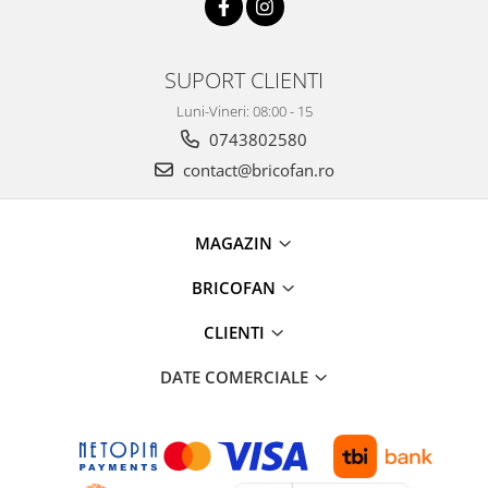
Kit-uri Supravietuire si Accesorii
Camping
Curatenie si menaj
SUPORT CLIENTI
Accesorii ingrijire casa
Luni-Vineri: 08:00 - 15
Accesorii maturi, mopuri si galeti
0743802580
Aparate de calcat
contact@bricofan.ro
Aspiratoare electrice
Cutii depozitare diverse
MAGAZIN
Cutii depozitare medicamente
Cutii pentru chei
BRICOFAN
Dulapuri si rafturi de depozitare
Maturi, mopuri si galeti
CLIENTI
Organizatoare imbracaminte si
DATE COMERCIALE
incaltaminte
Perii de curatare
Perii si aparate scame
Stergatoare geam