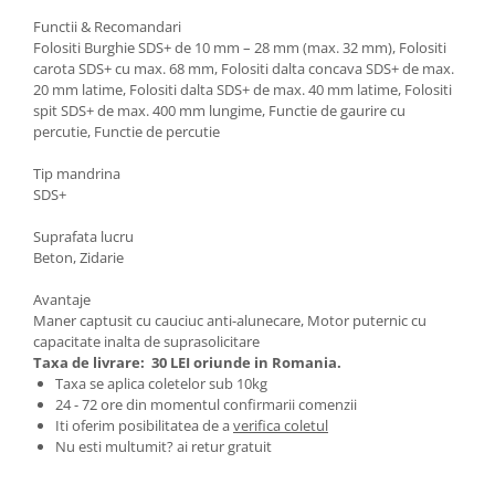
Pentru Casa si Camping
Functii & Recomandari
Aragaze, plite, piese butelii de
Folositi Burghie SDS+ de 10 mm – 28 mm (max. 32 mm), Folositi
voiaj
carota SDS+ cu max. 68 mm, Folositi dalta concava SDS+ de max.
20 mm latime, Folositi dalta SDS+ de max. 40 mm latime, Folositi
Accesorii aragaze & butelii
spit SDS+ de max. 400 mm lungime, Functie de gaurire cu
Butelii
percutie, Functie de percutie
Gratare
Tip mandrina
Pirostrii si accesorii pentru gatit
SDS+
Plite & aragaze
Suprafata lucru
Iluminat & electrice
Beton, Zidarie
Prelungitoare & cabluri electrice
Avantaje
Becuri
Maner captusit cu cauciuc anti-alunecare, Motor puternic cu
Coliere plastic
capacitate inalta de suprasolicitare
Taxa de livrare:
30 LEI oriunde in Romania.
Conectori/doze
Taxa se aplica coletelor sub 10kg
Corpuri de iluminat
24 - 72 ore din momentul confirmarii comenzii
Lampi solare
Iti oferim posibilitatea de a
verifica coletul
Nu esti multumit? ai retur gratuit
Lanterne
Lumina de crestere pentru plante