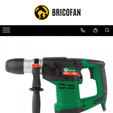
Toate Produsele
Vehicule electrice
Atv
Cu permis
Fără permis
Masini electrice
Motocross
Piese de schimb vehicule electrice
Scutere electrice
Scutere pe benzina
Tricicluri cargo fara permis
Tricicluri persoane
Trotinete electrice