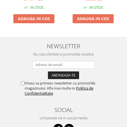
Chiuvete bucatarie compozit
IN STOC
IN STOC
Chiuvete inox
Coloane de dus
ADAUGA IN COS
ADAUGA IN COS
Robineti
Scari
Tapet 3D Autoadeziv
NEWSLETTER
Climatizare si echipamente de
Nu rata ofertele si promotiile noastre
incalzire
Aere conditionate
Echipamente pt incalzire
Panouri solare
Vreau sa primesc newsletter cu promotiile
Paturi electrice cu incalzire
magazinului. Afla mai multe in
Politica de
Sobe pe lemne
Confidentialitate
Umidificatoare
Ventilatoare
SOCIAL
Kituri de siguranta si supravietuire
Urmareste-ne in social media
Kit-uri siguranta auto