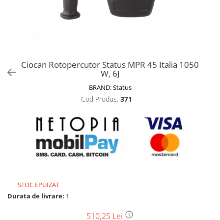
Biciclete, trotinete, triciclete
Biciclete electrice
Triciclete
Gradina
Ciocan Rotopercutor Status MPR 45 Italia 1050
Motoburghie si accesorii
W, 6J
Accesorii motoburghie
BRAND:
Status
Motoburghie
Cod Produs:
371
Drujbe, fierastraie electrice
Drujbe pe benzina
Drujbe cu acumulator
Consumabile drujbe, fierastraie
electrice
Drujbe electrice
STOC EPUIZAT
Unelte electrice busteni
Durata de livrare:
1
Mori cereale si batoze porumb
Batoze - mori desfacat porumb
510,25 Lei