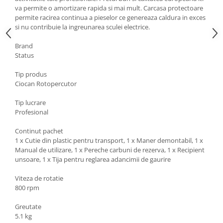
va permite o amortizare rapida si mai mult. Carcasa protectoare
Zdrobitoare si teascuri
permite racirea continua a pieselor ce genereaza caldura in exces
Teascuri
si nu contribuie la ingreunarea sculei electrice.
Zdrobitoare electrice
Brand
Zdrobitoare electrice & manuale
Status
Zdrobitoare manuale
Tip produs
Masini de cusut si accesorii
Ciocan Rotopercutor
Articole antidaunatori gradina
Tip lucrare
Sere si solarii
Profesional
Suflante si aspiratoare exterior
Continut pachet
Unelte altoit
1 x Cutie din plastic pentru transport, 1 x Maner demontabil, 1 x
Manual de utilizare, 1 x Pereche carbuni de rezerva, 1 x Recipient
Unelte manuale de gradina -
unsoare, 1 x Tija pentru reglarea adancimii de gaurire
Stropitori
Viteza de rotatie
Folie si plase pt plante
800 rpm
Masini de maturat manuale
Greutate
Masini batut stalpi
5.1 kg