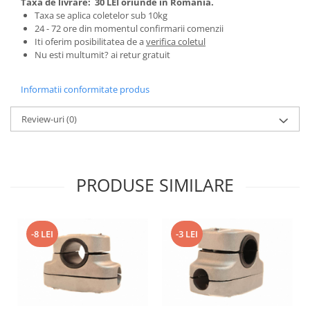
Taxa de livrare:
30 LEI oriunde in Romania.
Tractoraș de tuns gazonul
Taxa se aplica coletelor sub 10kg
Zootehnie
24 - 72 ore din momentul confirmarii comenzii
Iti oferim posibilitatea de a
verifica coletul
Incubatoare, oparitoare si
Nu esti multumit? ai retur gratuit
deplumatoare
Echipamente pentru animale
Informatii conformitate produs
Aparate de tuns animale
Piese si accesorii aparate de tuns
Review-uri
(0)
animale
Tarcuri animale
Semanatori
PRODUSE SIMILARE
Masini batut stalpi si accesorii
Roabe & accesorii
Casute gradina si cutii depozitare
-8 LEI
-3 LEI
Mobilier gradina
Corturi, Prelate si plase de
umbrire
Lopeti zapada