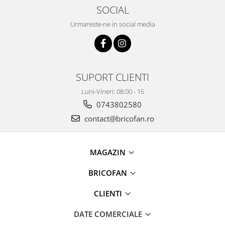
Pentru Casa si Camping
SOCIAL
Aragaze, plite, piese butelii de
Urmareste-ne in social media
voiaj
Accesorii aragaze & butelii
Butelii
Gratare
SUPORT CLIENTI
Pirostrii si accesorii pentru gatit
Luni-Vineri: 08:00 - 15
Plite & aragaze
0743802580
Iluminat & electrice
contact@bricofan.ro
Prelungitoare & cabluri electrice
Becuri
MAGAZIN
Coliere plastic
Conectori/doze
BRICOFAN
Corpuri de iluminat
Lampi solare
CLIENTI
Lanterne
DATE COMERCIALE
Lumina de crestere pentru plante