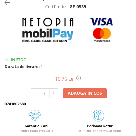
Cod Produs:
GF-0539
Biciclete, trotinete, triciclete
Biciclete electrice
Triciclete
Gradina
Motoburghie si accesorii
Accesorii motoburghie
IN STOC
Motoburghie
Durata de livrare:
1
Drujbe, fierastraie electrice
Drujbe pe benzina
16,75 Lei
Drujbe cu acumulator
ADAUGA IN COS
Consumabile drujbe, fierastraie
electrice
0743802580
Drujbe electrice
Unelte electrice busteni
Mori cereale si batoze porumb
Garantie 2 ani
Perioada Retur
Pentru toate produsele
In 14 zile prin Formular Retur
Batoze - mori desfacat porumb