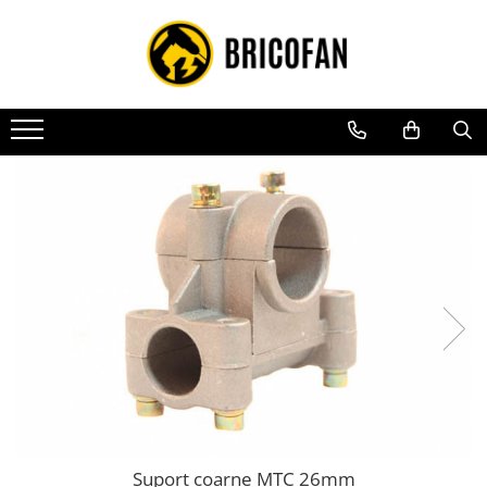
Toate Produsele
Vehicule electrice
Atv
Cu permis
Fără permis
Masini electrice
Motocross
Piese de schimb vehicule electrice
Scutere electrice
Scutere pe benzina
Tricicluri cargo fara permis
Tricicluri persoane
Suport coarne MTC 26mm
Trotinete electrice