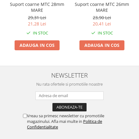
Suport coarne MTC 28mm
Suport coarne MTC 26mm
Zdrobitoare si teascuri
MARE
MARE
Teascuri
29,31 Lei
23,90 Lei
21,28 Lei
20,41 Lei
Zdrobitoare electrice
Zdrobitoare electrice & manuale
IN STOC
IN STOC
Zdrobitoare manuale
ADAUGA IN COS
ADAUGA IN COS
Masini de cusut si accesorii
Articole antidaunatori gradina
Sere si solarii
NEWSLETTER
Suflante si aspiratoare exterior
Nu rata ofertele si promotiile noastre
Unelte altoit
Unelte manuale de gradina -
Stropitori
Folie si plase pt plante
Vreau sa primesc newsletter cu promotiile
magazinului. Afla mai multe in
Politica de
Masini de maturat manuale
Confidentialitate
Masini batut stalpi