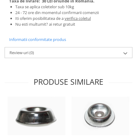
Taxa de livrare:
30 LEI oriunde in Romania.
Tractoraș de tuns gazonul
Taxa se aplica coletelor sub 10kg
Zootehnie
24 - 72 ore din momentul confirmarii comenzii
Iti oferim posibilitatea de a
verifica coletul
Incubatoare, oparitoare si
Nu esti multumit? ai retur gratuit
deplumatoare
Echipamente pentru animale
Informatii conformitate produs
Aparate de tuns animale
Piese si accesorii aparate de tuns
Review-uri
(0)
animale
Tarcuri animale
Semanatori
PRODUSE SIMILARE
Masini batut stalpi si accesorii
Roabe & accesorii
Casute gradina si cutii depozitare
Mobilier gradina
Corturi, Prelate si plase de
umbrire
Lopeti zapada