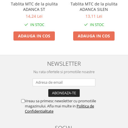
Tablita MTC de la piulita
Tablita MTC de la piulita
Zdrobitoare si teascuri
ADANCA ST
ADANCA SILEN
Teascuri
14,24 Lei
13,11 Lei
Zdrobitoare electrice
IN STOC
IN STOC
Zdrobitoare electrice & manuale
ADAUGA IN COS
ADAUGA IN COS
Zdrobitoare manuale
Masini de cusut si accesorii
Articole antidaunatori gradina
NEWSLETTER
Sere si solarii
Suflante si aspiratoare exterior
Nu rata ofertele si promotiile noastre
Unelte altoit
Unelte manuale de gradina -
Stropitori
Vreau sa primesc newsletter cu promotiile
Folie si plase pt plante
magazinului. Afla mai multe in
Politica de
Confidentialitate
Masini de maturat manuale
Masini batut stalpi
SOCIAL