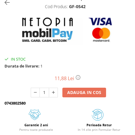
Cod Produs:
GF-0542
Biciclete, trotinete, triciclete
Biciclete electrice
Triciclete
Gradina
Motoburghie si accesorii
Accesorii motoburghie
IN STOC
Motoburghie
Durata de livrare:
1
Drujbe, fierastraie electrice
Drujbe pe benzina
11,88 Lei
Drujbe cu acumulator
ADAUGA IN COS
Consumabile drujbe, fierastraie
electrice
0743802580
Drujbe electrice
Unelte electrice busteni
Mori cereale si batoze porumb
Garantie 2 ani
Perioada Retur
Pentru toate produsele
In 14 zile prin Formular Retur
Batoze - mori desfacat porumb