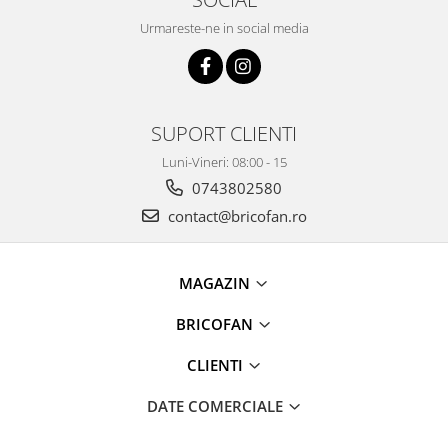
Pentru Casa si Camping
Urmareste-ne in social media
Aragaze, plite, piese butelii de
voiaj
Accesorii aragaze & butelii
Butelii
SUPORT CLIENTI
Gratare
Luni-Vineri: 08:00 - 15
Pirostrii si accesorii pentru gatit
0743802580
Plite & aragaze
contact@bricofan.ro
Iluminat & electrice
Prelungitoare & cabluri electrice
Becuri
MAGAZIN
Coliere plastic
BRICOFAN
Conectori/doze
Corpuri de iluminat
CLIENTI
Lampi solare
DATE COMERCIALE
Lanterne
Lumina de crestere pentru plante