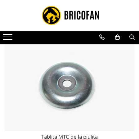
Toate Produsele
Vehicule electrice
Atv
Cu permis
Fără permis
Masini electrice
Motocross
Piese de schimb vehicule electrice
Scutere electrice
Scutere pe benzina
Tricicluri cargo fara permis
Tricicluri persoane
Tablita MTC de la piulita
Trotinete electrice