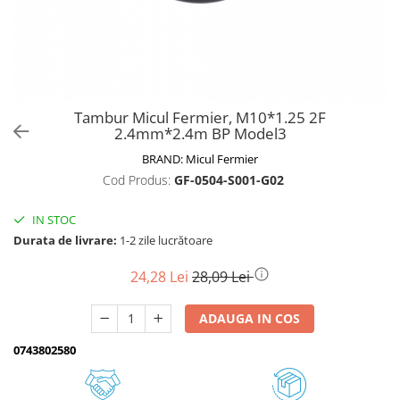
Biciclete, trotinete, triciclete
Biciclete electrice
Triciclete
Gradina
Tambur Micul Fermier, M10*1.25 2F
Motoburghie si accesorii
2.4mm*2.4m BP Model3
Accesorii motoburghie
BRAND:
Micul Fermier
Motoburghie
Cod Produs:
GF-0504-S001-G02
Drujbe, fierastraie electrice
IN STOC
Drujbe pe benzina
Durata de livrare:
1-2 zile lucrătoare
Drujbe cu acumulator
Consumabile drujbe, fierastraie
24,28 Lei
28,09 Lei
electrice
Drujbe electrice
ADAUGA IN COS
Unelte electrice busteni
0743802580
Mori cereale si batoze porumb
Batoze - mori desfacat porumb