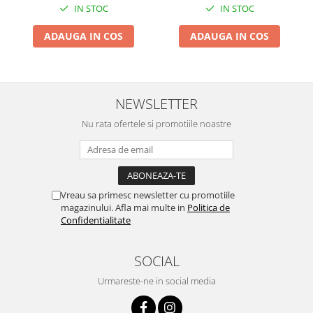
IN STOC
IN STOC
Zdrobitoare si teascuri
ADAUGA IN COS
ADAUGA IN COS
Teascuri
Zdrobitoare electrice
Zdrobitoare electrice & manuale
Zdrobitoare manuale
NEWSLETTER
Masini de cusut si accesorii
Nu rata ofertele si promotiile noastre
Articole antidaunatori gradina
Sere si solarii
Suflante si aspiratoare exterior
Vreau sa primesc newsletter cu promotiile
Unelte altoit
magazinului. Afla mai multe in
Politica de
Unelte manuale de gradina -
Confidentialitate
Stropitori
Folie si plase pt plante
SOCIAL
Masini de maturat manuale
Urmareste-ne in social media
Masini batut stalpi