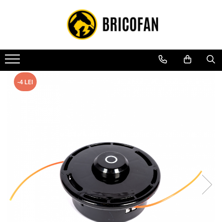
Toate Produsele
Vehicule electrice
Atv
Cu permis
-4 LEI
Fără permis
Masini electrice
Motocross
Piese de schimb vehicule electrice
Scutere electrice
Scutere pe benzina
Tricicluri cargo fara permis
Tricicluri persoane
Trotinete electrice