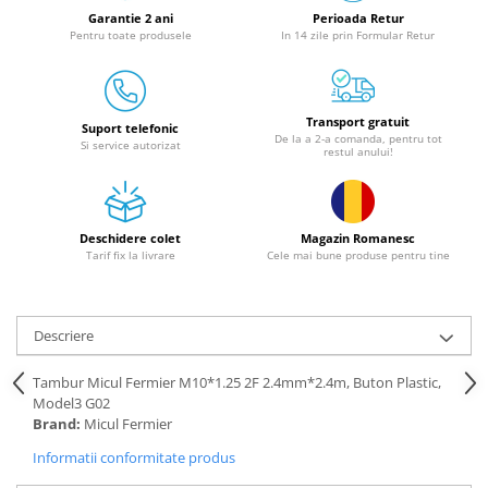
Granulatoare
Garantie 2 ani
Perioada Retur
Pentru toate produsele
In 14 zile prin Formular Retur
Mori pentru cereale
Mori pentru fructe si legume
Mori pentru furaje
Transport gratuit
Mori pentru furaje si resturi
Suport telefonic
De la a 2-a comanda, pentru tot
Si service autorizat
vegetale
restul anului!
Motoare granulatoare
Piese si accesorii mori
Tocatoare furaje si crengi
Deschidere colet
Magazin Romanesc
Tarif fix la livrare
Cele mai bune produse pentru tine
Tocatoare furaje
Consumabile si acesorii tocatoare
Tocatoare crengi
Descriere
Motocoase, Trimmere si Masini de
tuns gazon
Tambur Micul Fermier M10*1.25 2F 2.4mm*2.4m, Buton Plastic,
Model3 G02
Motocositori cu motoare 2T
Brand:
Micul Fermier
Trimmere electrice
Informatii conformitate produs
Masini de tuns gazon pe benzina