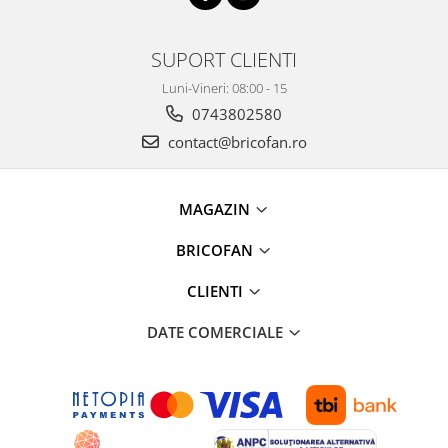
Pentru Casa si Camping
Aragaze, plite, piese butelii de
SUPORT CLIENTI
voiaj
Luni-Vineri: 08:00 - 15
Accesorii aragaze & butelii
0743802580
Butelii
contact@bricofan.ro
Gratare
Pirostrii si accesorii pentru gatit
Plite & aragaze
MAGAZIN
Iluminat & electrice
BRICOFAN
Prelungitoare & cabluri electrice
Becuri
CLIENTI
Coliere plastic
Conectori/doze
DATE COMERCIALE
Corpuri de iluminat
Lampi solare
Lanterne
Lumina de crestere pentru plante