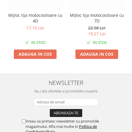
Zdrobitoare si teascuri
Mijloc tija motocositoare cu
Mijloc tija motocositoare cu
Teascuri
4D
7D
Zdrobitoare electrice
17,10 Lei
22,98 Lei
Zdrobitoare electrice & manuale
19,27 Lei
Zdrobitoare manuale
IN STOC
IN STOC
Masini de cusut si accesorii
ADAUGA IN COS
ADAUGA IN COS
Articole antidaunatori gradina
Sere si solarii
Suflante si aspiratoare exterior
NEWSLETTER
Unelte altoit
Nu rata ofertele si promotiile noastre
Unelte manuale de gradina -
Stropitori
Folie si plase pt plante
Masini de maturat manuale
Vreau sa primesc newsletter cu promotiile
magazinului. Afla mai multe in
Politica de
Masini batut stalpi
Confidentialitate