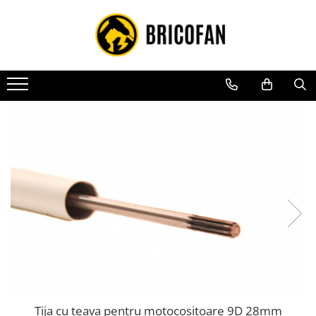
Toate Produsele
Vehicule electrice
Atv
Cu permis
Fără permis
Masini electrice
Motocross
Piese de schimb vehicule electrice
Scutere electrice
Scutere pe benzina
Tricicluri cargo fara permis
Tricicluri persoane
Tija cu teava pentru motocositoare 9D 28mm
Trotinete electrice