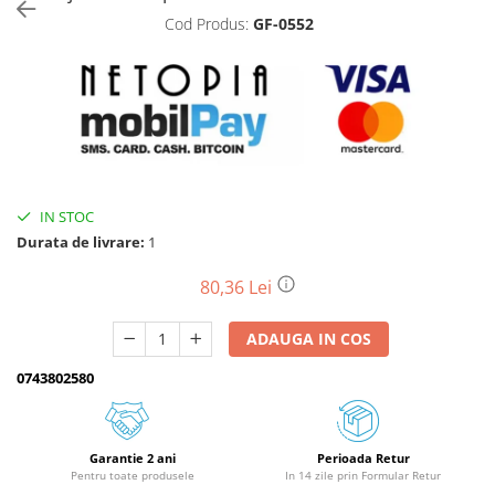
Cod Produs:
GF-0552
Biciclete, trotinete, triciclete
Biciclete electrice
Triciclete
Gradina
Motoburghie si accesorii
Accesorii motoburghie
IN STOC
Motoburghie
Durata de livrare:
1
Drujbe, fierastraie electrice
Drujbe pe benzina
80,36 Lei
Drujbe cu acumulator
ADAUGA IN COS
Consumabile drujbe, fierastraie
electrice
0743802580
Drujbe electrice
Unelte electrice busteni
Mori cereale si batoze porumb
Garantie 2 ani
Perioada Retur
Pentru toate produsele
In 14 zile prin Formular Retur
Batoze - mori desfacat porumb