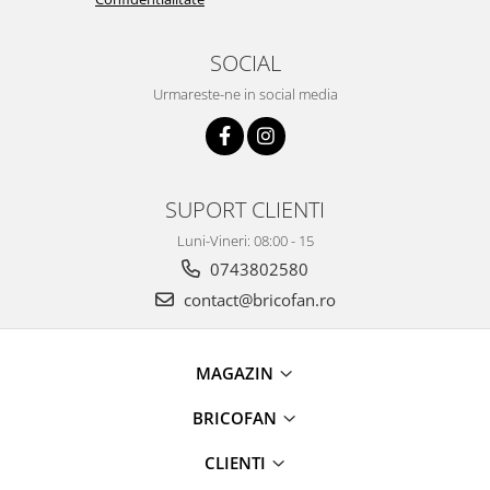
Pentru Casa si Camping
Aragaze, plite, piese butelii de
SOCIAL
voiaj
Urmareste-ne in social media
Accesorii aragaze & butelii
Butelii
Gratare
Pirostrii si accesorii pentru gatit
SUPORT CLIENTI
Plite & aragaze
Iluminat & electrice
Luni-Vineri: 08:00 - 15
0743802580
Prelungitoare & cabluri electrice
contact@bricofan.ro
Becuri
Coliere plastic
Conectori/doze
MAGAZIN
Corpuri de iluminat
Lampi solare
BRICOFAN
Lanterne
CLIENTI
Lumina de crestere pentru plante