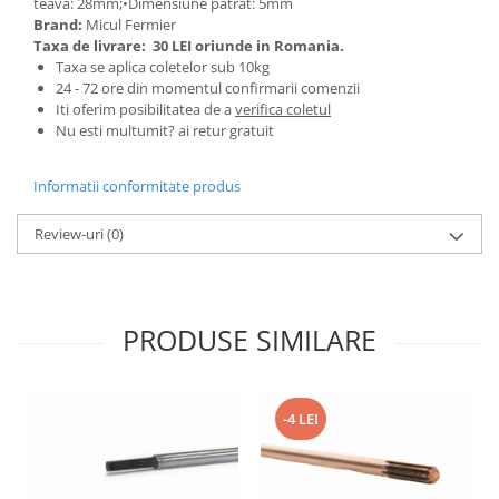
teava: 28mm;•Dimensiune patrat: 5mm
Tractoraș de tuns gazonul
Brand:
Micul Fermier
Zootehnie
Taxa de livrare:
30 LEI oriunde in Romania.
Taxa se aplica coletelor sub 10kg
Incubatoare, oparitoare si
24 - 72 ore din momentul confirmarii comenzii
deplumatoare
Iti oferim posibilitatea de a
verifica coletul
Echipamente pentru animale
Nu esti multumit? ai retur gratuit
Aparate de tuns animale
Piese si accesorii aparate de tuns
Informatii conformitate produs
animale
Tarcuri animale
Review-uri
(0)
Semanatori
Masini batut stalpi si accesorii
Roabe & accesorii
PRODUSE SIMILARE
Casute gradina si cutii depozitare
Mobilier gradina
-4 LEI
Corturi, Prelate si plase de
umbrire
Lopeti zapada