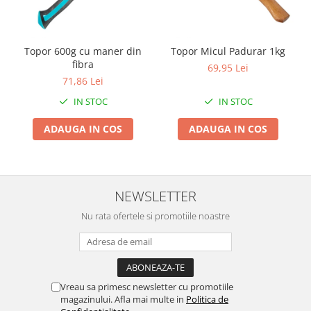
Zdrobitoare si teascuri
Teascuri
Topor 600g cu maner din
Topor Micul Padurar 1kg
Zdrobitoare electrice
fibra
69,95 Lei
Zdrobitoare electrice & manuale
71,86 Lei
Zdrobitoare manuale
IN STOC
IN STOC
Masini de cusut si accesorii
ADAUGA IN COS
ADAUGA IN COS
Articole antidaunatori gradina
Sere si solarii
Suflante si aspiratoare exterior
NEWSLETTER
Unelte altoit
Nu rata ofertele si promotiile noastre
Unelte manuale de gradina -
Stropitori
Folie si plase pt plante
Masini de maturat manuale
Vreau sa primesc newsletter cu promotiile
Masini batut stalpi
magazinului. Afla mai multe in
Politica de