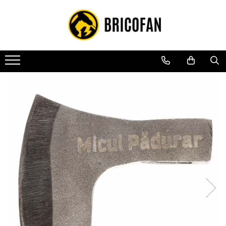
Toate Produsele
Vehicule electrice
Atv
Cu permis
Fără permis
Masini electrice
Motocross
Piese de schimb vehicule electrice
Scutere electrice
Scutere pe benzina
Tricicluri cargo fara permis
Tricicluri persoane
Trotinete electrice