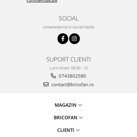
Confidentialitate
Pentru Casa si Camping
Aragaze, plite, piese butelii de
SOCIAL
voiaj
Urmareste-ne in social media
Accesorii aragaze & butelii
Butelii
Gratare
Pirostrii si accesorii pentru gatit
SUPORT CLIENTI
Plite & aragaze
Iluminat & electrice
Luni-Vineri: 08:00 - 15
0743802580
Prelungitoare & cabluri electrice
contact@bricofan.ro
Becuri
Coliere plastic
Conectori/doze
MAGAZIN
Corpuri de iluminat
Lampi solare
BRICOFAN
Lanterne
CLIENTI
Lumina de crestere pentru plante