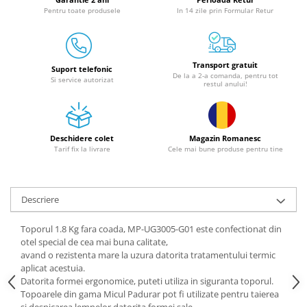
Granulatoare
Pentru toate produsele
In 14 zile prin Formular Retur
Mori pentru cereale
Mori pentru fructe si legume
Mori pentru furaje
Transport gratuit
Suport telefonic
De la a 2-a comanda, pentru tot
Mori pentru furaje si resturi
Si service autorizat
restul anului!
vegetale
Motoare granulatoare
Piese si accesorii mori
Deschidere colet
Magazin Romanesc
Tocatoare furaje si crengi
Tarif fix la livrare
Cele mai bune produse pentru tine
Tocatoare furaje
Consumabile si acesorii tocatoare
Descriere
Tocatoare crengi
Motocoase, Trimmere si Masini de
Toporul 1.8 Kg fara coada, MP-UG3005-G01 este confectionat din
tuns gazon
otel special de cea mai buna calitate,
avand o rezistenta mare la uzura datorita tratamentului termic
Motocositori cu motoare 2T
aplicat acestuia.
Trimmere electrice
Datorita formei ergonomice, puteti utiliza in siguranta toporul.
Masini de tuns gazon pe benzina
Topoarele din gama Micul Padurar pot fi utilizate pentru taierea
si despicarea lemnelor datorita formei sale