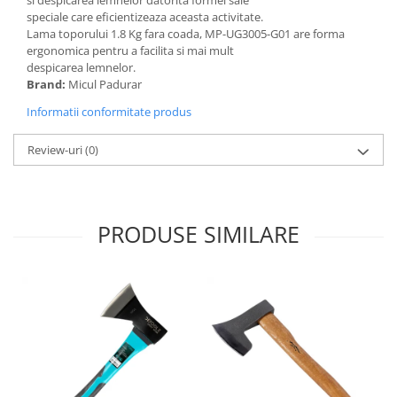
Tractoraș de tuns gazonul
speciale care eficientizeaza aceasta activitate.
Zootehnie
Lama toporului 1.8 Kg fara coada, MP-UG3005-G01 are forma
ergonomica pentru a facilita si mai mult
Incubatoare, oparitoare si
despicarea lemnelor.
deplumatoare
Brand:
Micul Padurar
Echipamente pentru animale
Informatii conformitate produs
Aparate de tuns animale
Piese si accesorii aparate de tuns
Review-uri
(0)
animale
Tarcuri animale
Semanatori
PRODUSE SIMILARE
Masini batut stalpi si accesorii
Roabe & accesorii
Casute gradina si cutii depozitare
Mobilier gradina
Corturi, Prelate si plase de
umbrire
Lopeti zapada