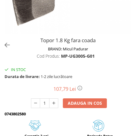
Biciclete, trotinete, triciclete
Biciclete electrice
Triciclete
Gradina
Topor 1.8 Kg fara coada
Motoburghie si accesorii
BRAND:
Micul Padurar
Accesorii motoburghie
Cod Produs:
MP-UG3005-G01
Motoburghie
Drujbe, fierastraie electrice
IN STOC
Durata de livrare:
1-2 zile lucrătoare
Drujbe pe benzina
Drujbe cu acumulator
107,79 Lei
Consumabile drujbe, fierastraie
electrice
ADAUGA IN COS
Drujbe electrice
0743802580
Unelte electrice busteni
Mori cereale si batoze porumb
Batoze - mori desfacat porumb
Garantie 2 ani
Perioada Retur