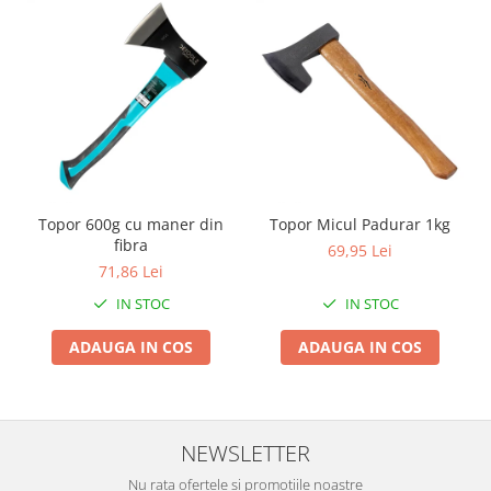
Zdrobitoare si teascuri
Teascuri
Zdrobitoare electrice
Zdrobitoare electrice & manuale
Zdrobitoare manuale
Masini de cusut si accesorii
Articole antidaunatori gradina
Topor 600g cu maner din
Topor Micul Padurar 1kg
Sere si solarii
fibra
69,95 Lei
71,86 Lei
Suflante si aspiratoare exterior
IN STOC
IN STOC
Unelte altoit
Unelte manuale de gradina -
ADAUGA IN COS
ADAUGA IN COS
Stropitori
Folie si plase pt plante
Masini de maturat manuale
NEWSLETTER
Masini batut stalpi
Nu rata ofertele si promotiile noastre