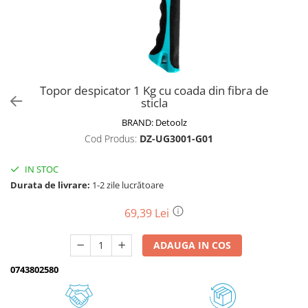
Biciclete, trotinete, triciclete
Biciclete electrice
Triciclete
Gradina
Topor despicator 1 Kg cu coada din fibra de
Motoburghie si accesorii
sticla
Accesorii motoburghie
BRAND:
Detoolz
Motoburghie
Cod Produs:
DZ-UG3001-G01
Drujbe, fierastraie electrice
IN STOC
Drujbe pe benzina
Durata de livrare:
1-2 zile lucrătoare
Drujbe cu acumulator
Consumabile drujbe, fierastraie
69,39 Lei
electrice
Drujbe electrice
ADAUGA IN COS
Unelte electrice busteni
0743802580
Mori cereale si batoze porumb
Batoze - mori desfacat porumb