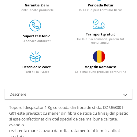
Granulatoare
Garantie 2 ani
Perioada Retur
Pentru toate produsele
In 14 zile prin Formular Retur
Mori pentru cereale
Mori pentru fructe si legume
Mori pentru furaje
Transport gratuit
Mori pentru furaje si resturi
Suport telefonic
De la a 2-a comanda, pentru tot
Si service autorizat
vegetale
restul anului!
Motoare granulatoare
Piese si accesorii mori
Tocatoare furaje si crengi
Deschidere colet
Magazin Romanesc
Tarif fix la livrare
Cele mai bune produse pentru tine
Tocatoare furaje
Consumabile si acesorii tocatoare
Tocatoare crengi
Descriere
Motocoase, Trimmere si Masini de
tuns gazon
Toporul despicator 1 Kg cu coada din fibra de sticla, DZ-UG3001-
G01 este prevazut cu maner din fibra de sticla cu finisaj din plastic
Motocositori cu motoare 2T
si este confectionat din otel special de cea mai buna calitate,
Trimmere electrice
avand o
Masini de tuns gazon pe benzina
rezistenta mare la uzura datorita tratamentului termic aplicat
acestuia.