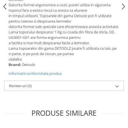
Tractoraș de tuns gazonul
Datorita formei ergonomice a cozii, puteti utiliza in siguranta
Zootehnie
toporul fara a exista riscul ca acesta sa alunece
in timpul utilizarii. Topoarele din gama Detoolz pot fi utilizate
Incubatoare, oparitoare si
pentru taierea si despicarea lemnelor
deplumatoare
datorita formei sale speciale care eficientizeaza aceasta activitate.
Echipamente pentru animale
Lama toporului despicator 1 Kg cu coada din fibra de sticla, DZ-
UG3001-G01 are forma ergonomica pentru
Aparate de tuns animale
a facilita si mai mult despicarea facila a lemnelor.
Piese si accesorii aparate de tuns
Lama topoarelor din gama DETOOLZ poate fi utilizata ca tais, pe
animale
o parte, si pe post de ciocan, pe partea
Tarcuri animale
cealalta.
Brand:
Detoolz
Semanatori
Informatii conformitate produs
Masini batut stalpi si accesorii
Roabe & accesorii
Review-uri
(0)
Casute gradina si cutii depozitare
Mobilier gradina
Corturi, Prelate si plase de
PRODUSE SIMILARE
umbrire
Lopeti zapada