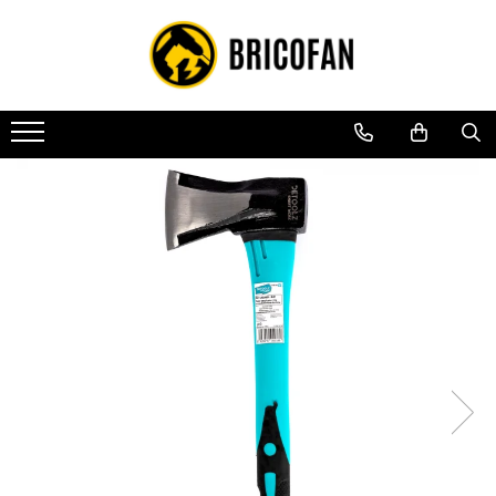
Toate Produsele
Vehicule electrice
Atv
Cu permis
Fără permis
Masini electrice
Motocross
Piese de schimb vehicule electrice
Scutere electrice
Scutere pe benzina
Tricicluri cargo fara permis
Tricicluri persoane
Trotinete electrice