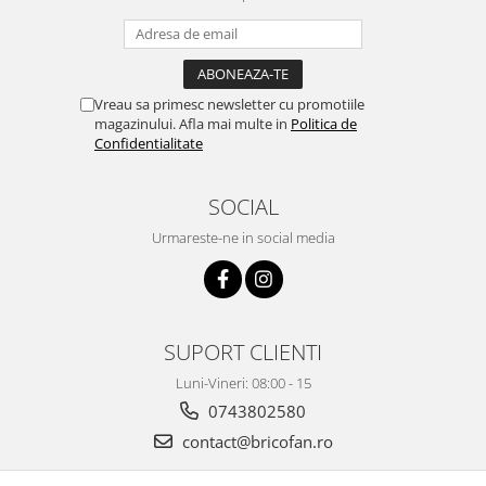
Pentru Casa si Camping
Aragaze, plite, piese butelii de
voiaj
Accesorii aragaze & butelii
Vreau sa primesc newsletter cu promotiile
magazinului. Afla mai multe in
Politica de
Butelii
Confidentialitate
Gratare
Pirostrii si accesorii pentru gatit
SOCIAL
Plite & aragaze
Urmareste-ne in social media
Iluminat & electrice
Prelungitoare & cabluri electrice
Becuri
Coliere plastic
SUPORT CLIENTI
Conectori/doze
Luni-Vineri: 08:00 - 15
Corpuri de iluminat
0743802580
Lampi solare
contact@bricofan.ro
Lanterne
Lumina de crestere pentru plante