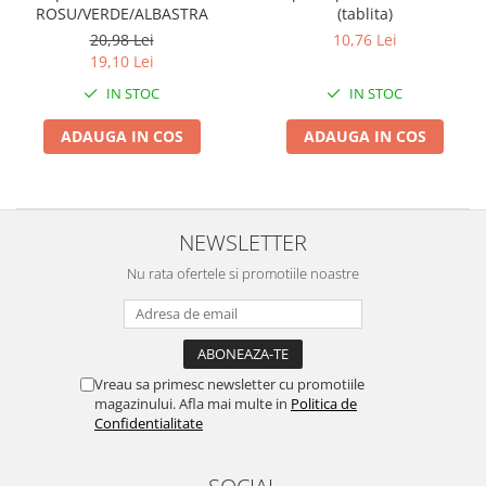
ROSU/VERDE/ALBASTRA
(tablita)
Biciclete, trotinete, triciclete
20,98 Lei
10,76 Lei
Biciclete electrice
19,10 Lei
Triciclete
IN STOC
IN STOC
Gradina
ADAUGA IN COS
ADAUGA IN COS
Motoburghie si accesorii
Accesorii motoburghie
Motoburghie
NEWSLETTER
Drujbe, fierastraie electrice
Nu rata ofertele si promotiile noastre
Drujbe pe benzina
Drujbe cu acumulator
Consumabile drujbe, fierastraie
electrice
Drujbe electrice
Vreau sa primesc newsletter cu promotiile
magazinului. Afla mai multe in
Politica de
Unelte electrice busteni
Confidentialitate
Mori cereale si batoze porumb
Batoze - mori desfacat porumb