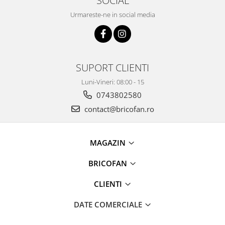
SOCIAL
Granulatoare
Urmareste-ne in social media
Mori pentru cereale
Mori pentru fructe si legume
Mori pentru furaje
Mori pentru furaje si resturi
SUPORT CLIENTI
vegetale
Motoare granulatoare
Luni-Vineri: 08:00 - 15
0743802580
Piese si accesorii mori
Tocatoare furaje si crengi
contact@bricofan.ro
Tocatoare furaje
Consumabile si acesorii tocatoare
MAGAZIN
Tocatoare crengi
Motocoase, Trimmere si Masini de
BRICOFAN
tuns gazon
CLIENTI
Motocositori cu motoare 2T
Trimmere electrice
DATE COMERCIALE
Masini de tuns gazon pe benzina