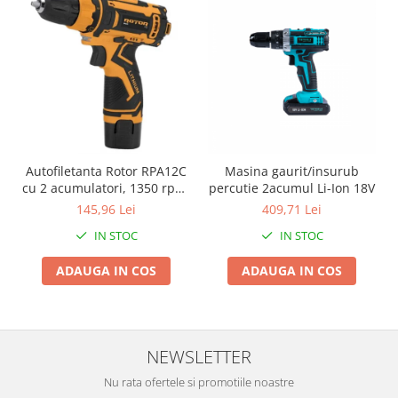
Proiectoare & lampi de lucru
Veioze si Lampi
Cantarire
Cantare comerciale
Cantare Corporale
Aparate de spalat cu presiune si
accesorii
Autofiletanta Rotor RPA12C
Masina gaurit/insurub
Accesorii aparatele de spalat cu
cu 2 acumulatori, 1350 rpm,
percutie 2acumul Li-Ion 18V
presiune
12 V
145,96 Lei
409,71 Lei
Aparate de spalat cu presiune
IN STOC
IN STOC
Instalatii sanitare
Articole si accesorii pentru baie
ADAUGA IN COS
ADAUGA IN COS
Baterii baie
Baterii bucatarie
Baterii cada
NEWSLETTER
Baterii electrice
Baterii lavoar
Nu rata ofertele si promotiile noastre