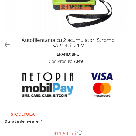
Biciclete, trotinete, triciclete
Biciclete electrice
Triciclete
Gradina
Autofilentanta cu 2 acumulatori Stromo
Motoburghie si accesorii
SA214Li, 21 V
Accesorii motoburghie
BRAND:
BRG
Motoburghie
Cod Produs:
7049
Drujbe, fierastraie electrice
Drujbe pe benzina
Drujbe cu acumulator
Consumabile drujbe, fierastraie
electrice
Drujbe electrice
STOC EPUIZAT
Unelte electrice busteni
Durata de livrare:
1
Mori cereale si batoze porumb
Batoze - mori desfacat porumb
411,54 Lei