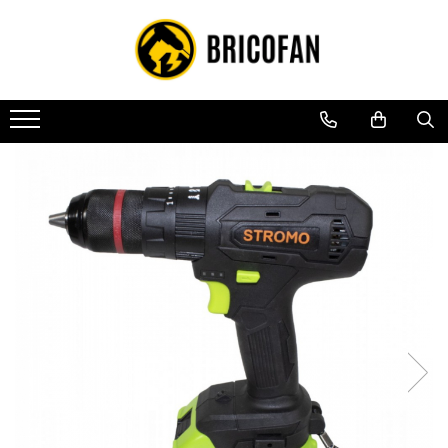
Toate Produsele
Vehicule electrice
Atv
Cu permis
Fără permis
Masini electrice
Motocross
Piese de schimb vehicule electrice
Scutere electrice
Scutere pe benzina
Tricicluri cargo fara permis
Tricicluri persoane
Trotinete electrice