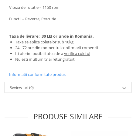
Pentru Casa si Camping
Viteza de rotatie – 1150 rpm
Aragaze, plite, piese butelii de
voiaj
Functii – Reverse, Percutie
Accesorii aragaze & butelii
Butelii
Taxa de livrare:
30 LEI oriunde in Romania.
Taxa se aplica coletelor sub 10kg
Gratare
24 - 72 ore din momentul confirmarii comenzii
Pirostrii si accesorii pentru gatit
Iti oferim posibilitatea de a
verifica coletul
Plite & aragaze
Nu esti multumit? ai retur gratuit
Iluminat & electrice
Informatii conformitate produs
Prelungitoare & cabluri electrice
Becuri
Review-uri
(0)
Coliere plastic
Conectori/doze
Corpuri de iluminat
PRODUSE SIMILARE
Lampi solare
Lanterne
Lumina de crestere pentru plante