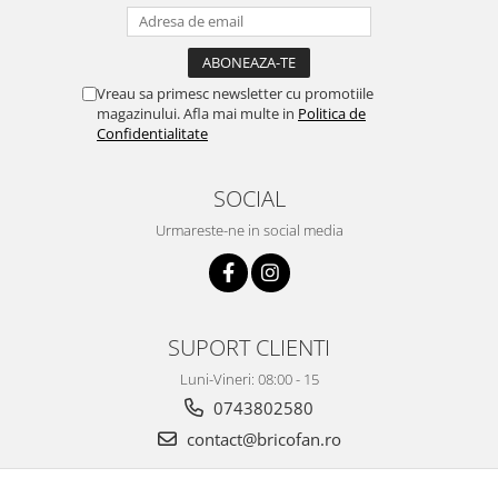
Chiuvete bucatarie compozit
Chiuvete inox
Coloane de dus
Vreau sa primesc newsletter cu promotiile
Robineti
magazinului. Afla mai multe in
Politica de
Scari
Confidentialitate
Tapet 3D Autoadeziv
SOCIAL
Climatizare si echipamente de
incalzire
Urmareste-ne in social media
Aere conditionate
Echipamente pt incalzire
Panouri solare
Paturi electrice cu incalzire
SUPORT CLIENTI
Sobe pe lemne
Luni-Vineri: 08:00 - 15
Umidificatoare
0743802580
Ventilatoare
contact@bricofan.ro
Kituri de siguranta si supravietuire
Kit-uri siguranta auto