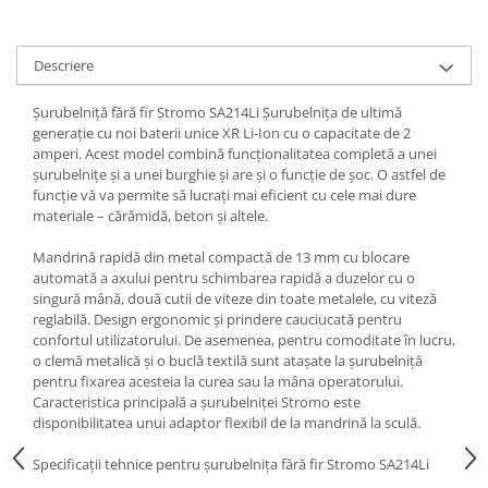
Tractoraș de tuns gazonul
Zootehnie
Descriere
Incubatoare, oparitoare si
deplumatoare
Șurubelniță fără fir Stromo SA214Li Șurubelnița de ultimă
Echipamente pentru animale
generație cu noi baterii unice XR Li-Ion cu o capacitate de 2
Aparate de tuns animale
amperi. Acest model combină funcționalitatea completă a unei
Piese si accesorii aparate de tuns
șurubelnițe și a unei burghie și are și o funcție de șoc. O astfel de
funcție vă va permite să lucrați mai eficient cu cele mai dure
animale
materiale – cărămidă, beton și altele.
Tarcuri animale
Semanatori
Mandrină rapidă din metal compactă de 13 mm cu blocare
automată a axului pentru schimbarea rapidă a duzelor cu o
Masini batut stalpi si accesorii
singură mână, două cutii de viteze din toate metalele, cu viteză
reglabilă. Design ergonomic și prindere cauciucată pentru
Roabe & accesorii
confortul utilizatorului. De asemenea, pentru comoditate în lucru,
Casute gradina si cutii depozitare
o clemă metalică și o buclă textilă sunt atașate la șurubelniță
pentru fixarea acesteia la curea sau la mâna operatorului.
Mobilier gradina
Caracteristica principală a șurubelniței Stromo este
Corturi, Prelate si plase de
disponibilitatea unui adaptor flexibil de la mandrină la sculă.
umbrire
Specificații tehnice pentru șurubelnița fără fir Stromo SA214Li
Lopeti zapada