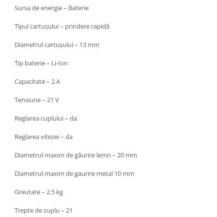
Sursa de energie – Baterie
Zdrobitoare si teascuri
Teascuri
Tipul cartușului – prindere rapidă
Zdrobitoare electrice
Diametrul cartușului – 13 mm
Zdrobitoare electrice & manuale
Zdrobitoare manuale
Tip baterie – Li-Ion
Masini de cusut si accesorii
Capacitate – 2 A
Articole antidaunatori gradina
Tensiune – 21 V
Sere si solarii
Reglarea cuplului – da
Suflante si aspiratoare exterior
Unelte altoit
Reglarea vitezei – da
Unelte manuale de gradina -
Diametrul maxim de găurire lemn – 20 mm
Stropitori
Diametrul maxim de gaurire metal 10 mm
Folie si plase pt plante
Greutate – 2.5 kg
Masini de maturat manuale
Masini batut stalpi
Trepte de cuplu – 21