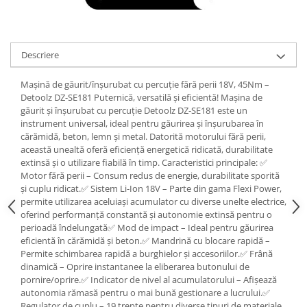
Tractoraș de tuns gazonul
Zootehnie
Incubatoare, oparitoare si
Descriere
deplumatoare
Echipamente pentru animale
Mașină de găurit/înșurubat cu percuție fără perii 18V, 45Nm –
Aparate de tuns animale
Detoolz DZ-SE181 Puternică, versatilă și eficientă! Mașina de
Piese si accesorii aparate de tuns
găurit și înșurubat cu percuție Detoolz DZ-SE181 este un
instrument universal, ideal pentru găurirea și înșurubarea în
animale
cărămidă, beton, lemn și metal. Datorită motorului fără perii,
Tarcuri animale
această unealtă oferă eficiență energetică ridicată, durabilitate
Semanatori
extinsă și o utilizare fiabilă în timp. Caracteristici principale: ✅
Motor fără perii – Consum redus de energie, durabilitate sporită
Masini batut stalpi si accesorii
și cuplu ridicat.✅ Sistem Li-Ion 18V – Parte din gama Flexi Power,
permite utilizarea aceluiași acumulator cu diverse unelte electrice,
Roabe & accesorii
oferind performanță constantă și autonomie extinsă pentru o
Casute gradina si cutii depozitare
perioadă îndelungată✅ Mod de impact – Ideal pentru găurirea
eficientă în cărămidă și beton.✅ Mandrină cu blocare rapidă –
Mobilier gradina
Permite schimbarea rapidă a burghielor și accesoriilor.✅ Frână
Corturi, Prelate si plase de
dinamică – Oprire instantanee la eliberarea butonului de
umbrire
pornire/oprire.✅ Indicator de nivel al acumulatorului – Afișează
autonomia rămasă pentru o mai bună gestionare a lucrului.✅
Lopeti zapada
Regulator de cuplu – 19 trepte pentru diverse tipuri de materiale