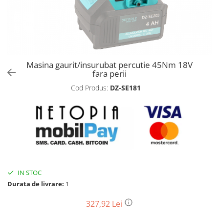
Biciclete, trotinete, triciclete
Biciclete electrice
Triciclete
Gradina
Masina gaurit/insurubat percutie 45Nm 18V
Motoburghie si accesorii
fara perii
Accesorii motoburghie
Cod Produs:
DZ-SE181
Motoburghie
Drujbe, fierastraie electrice
Drujbe pe benzina
Drujbe cu acumulator
Consumabile drujbe, fierastraie
electrice
Drujbe electrice
IN STOC
Durata de livrare:
1
Unelte electrice busteni
Mori cereale si batoze porumb
327,92 Lei
Batoze - mori desfacat porumb