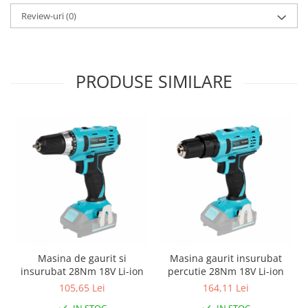
Pentru Casa si Camping
Review-uri
(0)
Aragaze, plite, piese butelii de
voiaj
Accesorii aragaze & butelii
PRODUSE SIMILARE
Butelii
Gratare
Pirostrii si accesorii pentru gatit
Plite & aragaze
Iluminat & electrice
Prelungitoare & cabluri electrice
Becuri
Coliere plastic
Conectori/doze
Corpuri de iluminat
Masina de gaurit si
Masina gaurit insurubat
Lampi solare
insurubat 28Nm 18V Li-ion
percutie 28Nm 18V Li-ion
Lanterne
105,65 Lei
164,11 Lei
Lumina de crestere pentru plante
IN STOC
IN STOC