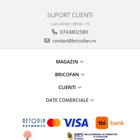
Chiuvete bucatarie compozit
Chiuvete inox
SUPORT CLIENTI
Coloane de dus
Luni-Vineri: 08:00 - 15
Robineti
0743802580
Scari
contact@bricofan.ro
Tapet 3D Autoadeziv
Climatizare si echipamente de
incalzire
MAGAZIN
Aere conditionate
BRICOFAN
Echipamente pt incalzire
Panouri solare
CLIENTI
Paturi electrice cu incalzire
DATE COMERCIALE
Sobe pe lemne
Umidificatoare
Ventilatoare
Kituri de siguranta si supravietuire
Kit-uri siguranta auto