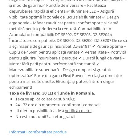
și mod de găurire.✅ Funcție de inversare – Facilitează
Zdrobitoare si teascuri
deșurubarea rapidă și eficientă.✅ Iluminare LED – Asigură
Teascuri
vizibilitate optimă în zonele de lucru slab iluminate.✅ Design
ergonomic – Mâner cauciucat pentru confort sporit și clemă
Zdrobitoare electrice
metalică pentru prinderea la centură. Compatibilitate: 🔹
Zdrobitoare electrice & manuale
Acumulatori compatibili: DZ-SE202, DZ-SE203, DZ-SE204🔹
Zdrobitoare manuale
Încărcătoare compatibile: DZ-SE205, DZ-SE206, DZ-SE207 De ce să
alegi mașina de găurit și înșurubat DZ-SE181? ✔ Putere optimă –
Masini de cusut si accesorii
Cuplu de 45Nm pentru aplicații variate.✔ Versatilitate – Potrivită
Articole antidaunatori gradina
pentru găurire, înșurubare și percuție.✔ Durată lungă de viață –
Motor fără perii pentru performanță constantă.✔
Sere si solarii
Manevrabilitate superioară – Design compact și greutate
optimizată.✔ Parte din gama Flexi Power – Același acumulator
Suflante si aspiratoare exterior
pentru mai multe unelte. Eficiență și putere într-un singur
Unelte altoit
echipament!
Taxa de livrare:
30 LEI oriunde in Romania.
Unelte manuale de gradina -
Taxa se aplica coletelor sub 10kg
24 - 72 ore din momentul confirmarii comenzii
Stropitori
Iti oferim posibilitatea de a
verifica coletul
Folie si plase pt plante
Nu esti multumit? ai retur gratuit
Masini de maturat manuale
Informatii conformitate produs
Masini batut stalpi