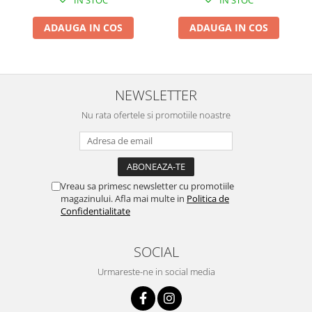
Proiectoare & lampi de lucru
Veioze si Lampi
ADAUGA IN COS
ADAUGA IN COS
Cantarire
Cantare comerciale
Cantare Corporale
NEWSLETTER
Aparate de spalat cu presiune si
Nu rata ofertele si promotiile noastre
accesorii
Accesorii aparatele de spalat cu
presiune
Aparate de spalat cu presiune
Vreau sa primesc newsletter cu promotiile
Instalatii sanitare
magazinului. Afla mai multe in
Politica de
Articole si accesorii pentru baie
Confidentialitate
Baterii baie
Baterii bucatarie
SOCIAL
Baterii cada
Urmareste-ne in social media
Baterii electrice
Baterii lavoar