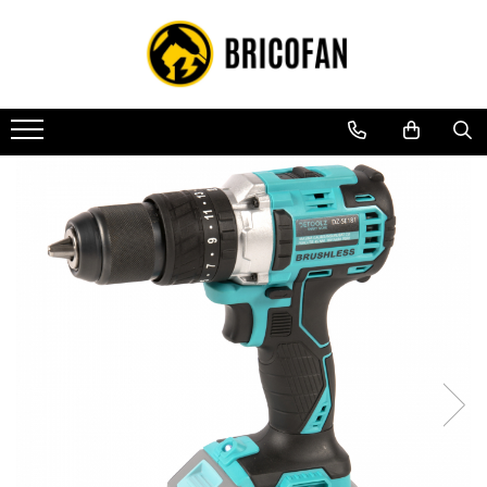
Toate Produsele
Vehicule electrice
Atv
Cu permis
Fără permis
Masini electrice
Motocross
Piese de schimb vehicule electrice
Scutere electrice
Scutere pe benzina
Tricicluri cargo fara permis
Tricicluri persoane
Trotinete electrice