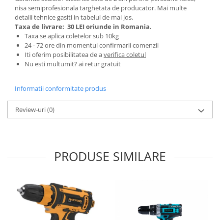
nisa semiprofesionala targhetata de producator. Mai multe
Zdrobitoare si teascuri
detalii tehnice gasiti in tabelul de mai jos.
Teascuri
Taxa de livrare:
30 LEI oriunde in Romania.
Taxa se aplica coletelor sub 10kg
Zdrobitoare electrice
24 - 72 ore din momentul confirmarii comenzii
Zdrobitoare electrice & manuale
Iti oferim posibilitatea de a
verifica coletul
Zdrobitoare manuale
Nu esti multumit? ai retur gratuit
Masini de cusut si accesorii
Informatii conformitate produs
Articole antidaunatori gradina
Sere si solarii
Review-uri
(0)
Suflante si aspiratoare exterior
Unelte altoit
PRODUSE SIMILARE
Unelte manuale de gradina -
Stropitori
Folie si plase pt plante
Masini de maturat manuale
Masini batut stalpi