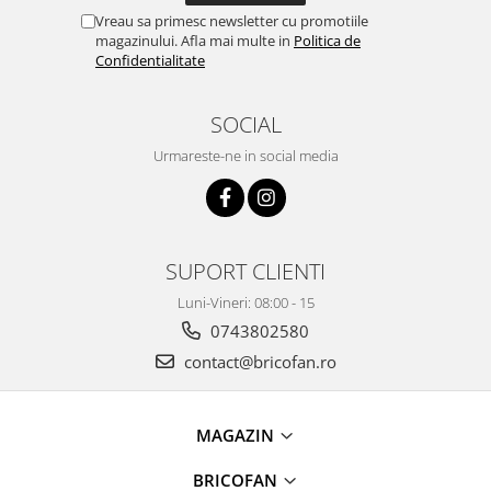
Proiectoare & lampi de lucru
Vreau sa primesc newsletter cu promotiile
Veioze si Lampi
magazinului. Afla mai multe in
Politica de
Confidentialitate
Cantarire
Cantare comerciale
SOCIAL
Cantare Corporale
Urmareste-ne in social media
Aparate de spalat cu presiune si
accesorii
Accesorii aparatele de spalat cu
presiune
SUPORT CLIENTI
Aparate de spalat cu presiune
Instalatii sanitare
Luni-Vineri: 08:00 - 15
Articole si accesorii pentru baie
0743802580
Baterii baie
contact@bricofan.ro
Baterii bucatarie
Baterii cada
MAGAZIN
Baterii electrice
Baterii lavoar
BRICOFAN