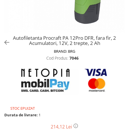
Biciclete, trotinete, triciclete
Biciclete electrice
Triciclete
Gradina
Autofiletanta Procraft PA 12Pro DFR, fara fir, 2
Motoburghie si accesorii
Acumulatori, 12V, 2 trepte, 2 Ah
Accesorii motoburghie
BRAND:
BRG
Motoburghie
Cod Produs:
7046
Drujbe, fierastraie electrice
Drujbe pe benzina
Drujbe cu acumulator
Consumabile drujbe, fierastraie
electrice
Drujbe electrice
STOC EPUIZAT
Unelte electrice busteni
Durata de livrare:
1
Mori cereale si batoze porumb
Batoze - mori desfacat porumb
214,12 Lei