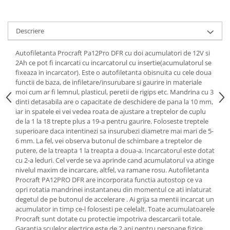
Tractoraș de tuns gazonul
Zootehnie
Descriere
Incubatoare, oparitoare si
deplumatoare
Autofiletanta Procraft Pa12Pro DFR cu doi acumulatori de 12V si
Echipamente pentru animale
2Ah ce pot fi incarcati cu incarcatorul cu insertie(acumulatorul se
Aparate de tuns animale
fixeaza in incarcator). Este o autofiletanta obisnuita cu cele doua
Piese si accesorii aparate de tuns
functii de baza, de infiletare/insurubare si gaurire in materiale
moi cum ar fi lemnul, plasticul, peretii de rigips etc. Mandrina cu 3
animale
dinti detasabila are o capacitate de deschidere de pana la 10 mm,
Tarcuri animale
iar in spatele ei vei vedea roata de ajustare a treptelor de cuplu
Semanatori
de la 1 la 18 trepte plus a 19-a pentru gaurire. Foloseste treptele
superioare daca intentinezi sa insurubezi diametre mai mari de 5-
Masini batut stalpi si accesorii
6 mm. La fel, vei observa butonul de schimbare a treptelor de
putere, de la treapta 1 la treapta a doua-a. Incarcatorul este dotat
Roabe & accesorii
cu 2-a leduri. Cel verde se va aprinde cand acumulatorul va atinge
Casute gradina si cutii depozitare
nivelul maxim de incarcare, altfel, va ramane rosu. Autofiletanta
Procraft PA12PRO DFR are incorporata functia autostop ce va
Mobilier gradina
opri rotatia mandrinei instantaneu din momentul ce ati inlaturat
Corturi, Prelate si plase de
degetul de pe butonul de accelerare . Ai grija sa mentii incarcat un
umbrire
acumulator in timp ce-l folosesti pe celelalt. Toate acumulatoarele
Procraft sunt dotate cu protectie impotriva descarcarii totale.
Lopeti zapada
Garantia sculelor electrice este de 2 ani pentru persoane fizice,