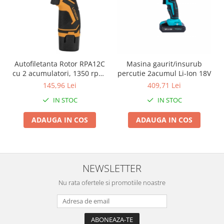
Pentru Casa si Camping
Aragaze, plite, piese butelii de
voiaj
Accesorii aragaze & butelii
Butelii
Autofiletanta Rotor RPA12C
Masina gaurit/insurub
Gratare
cu 2 acumulatori, 1350 rpm,
percutie 2acumul Li-Ion 18V
12 V
Pirostrii si accesorii pentru gatit
145,96 Lei
409,71 Lei
Plite & aragaze
IN STOC
IN STOC
Iluminat & electrice
ADAUGA IN COS
ADAUGA IN COS
Prelungitoare & cabluri electrice
Becuri
Coliere plastic
Conectori/doze
NEWSLETTER
Corpuri de iluminat
Nu rata ofertele si promotiile noastre
Lampi solare
Lanterne
Lumina de crestere pentru plante