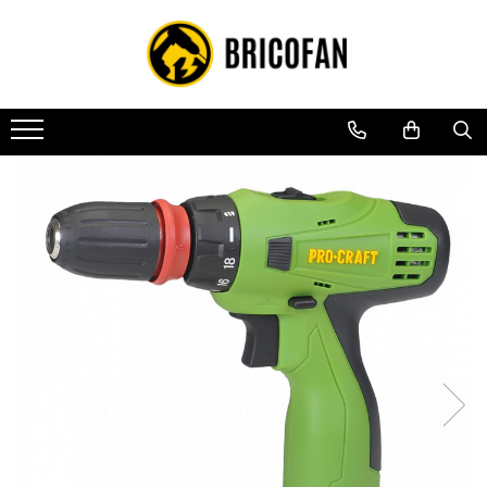
Toate Produsele
Vehicule electrice
Atv
Cu permis
Fără permis
Masini electrice
Motocross
Piese de schimb vehicule electrice
Scutere electrice
Scutere pe benzina
Tricicluri cargo fara permis
Tricicluri persoane
Trotinete electrice