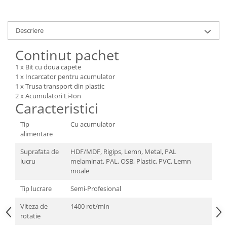
Tractoraș de tuns gazonul
Zootehnie
Descriere
Incubatoare, oparitoare si
deplumatoare
Continut pachet
Echipamente pentru animale
1 x Bit cu doua capete
Aparate de tuns animale
1 x Incarcator pentru acumulator
Piese si accesorii aparate de tuns
1 x Trusa transport din plastic
animale
2 x Acumulatori Li-Ion
Caracteristici
Tarcuri animale
Semanatori
Tip
Cu acumulator
Masini batut stalpi si accesorii
alimentare
Roabe & accesorii
Suprafata de
HDF/MDF, Rigips, Lemn, Metal, PAL
lucru
melaminat, PAL, OSB, Plastic, PVC, Lemn
Casute gradina si cutii depozitare
moale
Mobilier gradina
Tip lucrare
Semi-Profesional
Corturi, Prelate si plase de
umbrire
Viteza de
1400 rot/min
rotatie
Lopeti zapada