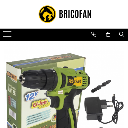
Toate Produsele
Vehicule electrice
Atv
Cu permis
Fără permis
Masini electrice
Motocross
Piese de schimb vehicule electrice
Scutere electrice
Scutere pe benzina
Tricicluri cargo fara permis
Tricicluri persoane
Trotinete electrice