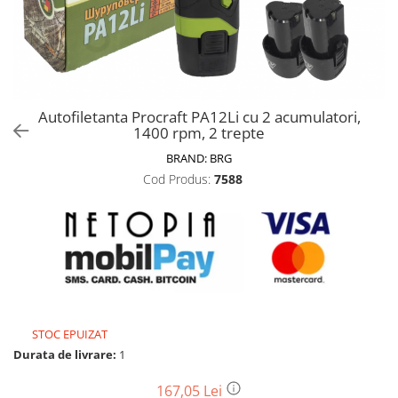
Biciclete, trotinete, triciclete
Biciclete electrice
Triciclete
Gradina
Autofiletanta Procraft PA12Li cu 2 acumulatori,
Motoburghie si accesorii
1400 rpm, 2 trepte
Accesorii motoburghie
BRAND:
BRG
Motoburghie
Cod Produs:
7588
Drujbe, fierastraie electrice
Drujbe pe benzina
Drujbe cu acumulator
Consumabile drujbe, fierastraie
electrice
Drujbe electrice
STOC EPUIZAT
Unelte electrice busteni
Durata de livrare:
1
Mori cereale si batoze porumb
Batoze - mori desfacat porumb
167,05 Lei