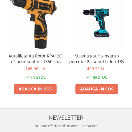
Proiectoare & lampi de lucru
Veioze si Lampi
Cantarire
Cantare comerciale
Cantare Corporale
Aparate de spalat cu presiune si
accesorii
Autofiletanta Rotor RPA12C
Masina gaurit/insurub
Accesorii aparatele de spalat cu
cu 2 acumulatori, 1350 rpm,
percutie 2acumul Li-Ion 18V
presiune
12 V
145,96 Lei
409,71 Lei
Aparate de spalat cu presiune
IN STOC
IN STOC
Instalatii sanitare
Articole si accesorii pentru baie
ADAUGA IN COS
ADAUGA IN COS
Baterii baie
Baterii bucatarie
Baterii cada
NEWSLETTER
Baterii electrice
Nu rata ofertele si promotiile noastre
Baterii lavoar