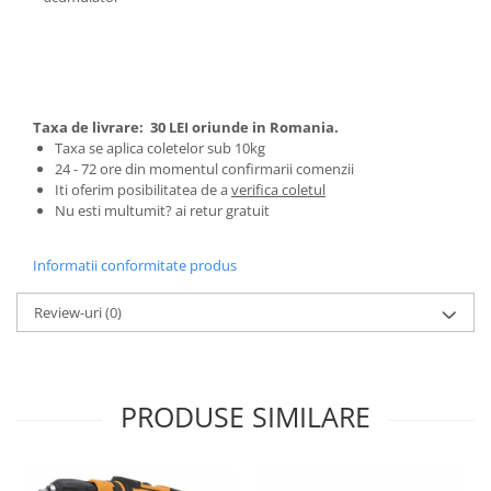
Pentru Casa si Camping
Aragaze, plite, piese butelii de
voiaj
Accesorii aragaze & butelii
Butelii
Taxa de livrare:
30 LEI oriunde in Romania.
Taxa se aplica coletelor sub 10kg
Gratare
24 - 72 ore din momentul confirmarii comenzii
Pirostrii si accesorii pentru gatit
Iti oferim posibilitatea de a
verifica coletul
Nu esti multumit? ai retur gratuit
Plite & aragaze
Iluminat & electrice
Informatii conformitate produs
Prelungitoare & cabluri electrice
Becuri
Review-uri
(0)
Coliere plastic
Conectori/doze
Corpuri de iluminat
PRODUSE SIMILARE
Lampi solare
Lanterne
Lumina de crestere pentru plante