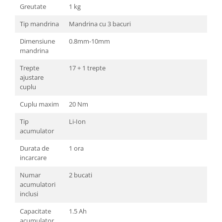
Greutate
1 kg
Zdrobitoare si teascuri
Tip mandrina
Mandrina cu 3 bacuri
Teascuri
Zdrobitoare electrice
Dimensiune
0.8mm-10mm
mandrina
Zdrobitoare electrice & manuale
Zdrobitoare manuale
Trepte
17 + 1 trepte
Masini de cusut si accesorii
ajustare
cuplu
Articole antidaunatori gradina
Cuplu maxim
20 Nm
Sere si solarii
Tip
Li-Ion
Suflante si aspiratoare exterior
acumulator
Unelte altoit
Durata de
1 ora
Unelte manuale de gradina -
incarcare
Stropitori
Numar
2 bucati
Folie si plase pt plante
acumulatori
inclusi
Masini de maturat manuale
Capacitate
1.5 Ah
Masini batut stalpi
acumulator