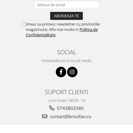
Chiuvete bucatarie compozit
Chiuvete inox
Coloane de dus
Vreau sa primesc newsletter cu promotiile
Robineti
magazinului. Afla mai multe in
Politica de
Scari
Confidentialitate
Tapet 3D Autoadeziv
SOCIAL
Climatizare si echipamente de
incalzire
Urmareste-ne in social media
Aere conditionate
Echipamente pt incalzire
Panouri solare
Paturi electrice cu incalzire
SUPORT CLIENTI
Sobe pe lemne
Luni-Vineri: 08:00 - 15
Umidificatoare
0743802580
Ventilatoare
contact@bricofan.ro
Kituri de siguranta si supravietuire
Kit-uri siguranta auto