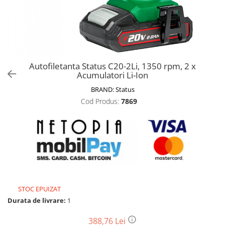
Biciclete, trotinete, triciclete
Biciclete electrice
Triciclete
Gradina
Autofiletanta Status C20-2Li, 1350 rpm, 2 x
Motoburghie si accesorii
Acumulatori Li-Ion
Accesorii motoburghie
BRAND:
Status
Motoburghie
Cod Produs:
7869
Drujbe, fierastraie electrice
Drujbe pe benzina
Drujbe cu acumulator
Consumabile drujbe, fierastraie
electrice
Drujbe electrice
STOC EPUIZAT
Unelte electrice busteni
Durata de livrare:
1
Mori cereale si batoze porumb
Batoze - mori desfacat porumb
388,76 Lei