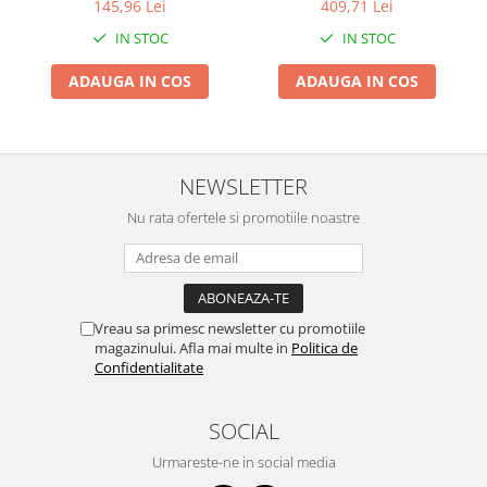
12 V
145,96 Lei
409,71 Lei
Proiectoare & lampi de lucru
IN STOC
IN STOC
Veioze si Lampi
Cantarire
ADAUGA IN COS
ADAUGA IN COS
Cantare comerciale
Cantare Corporale
Aparate de spalat cu presiune si
accesorii
NEWSLETTER
Accesorii aparatele de spalat cu
Nu rata ofertele si promotiile noastre
presiune
Aparate de spalat cu presiune
Instalatii sanitare
Articole si accesorii pentru baie
Vreau sa primesc newsletter cu promotiile
magazinului. Afla mai multe in
Politica de
Baterii baie
Confidentialitate
Baterii bucatarie
Baterii cada
SOCIAL
Baterii electrice
Urmareste-ne in social media
Baterii lavoar