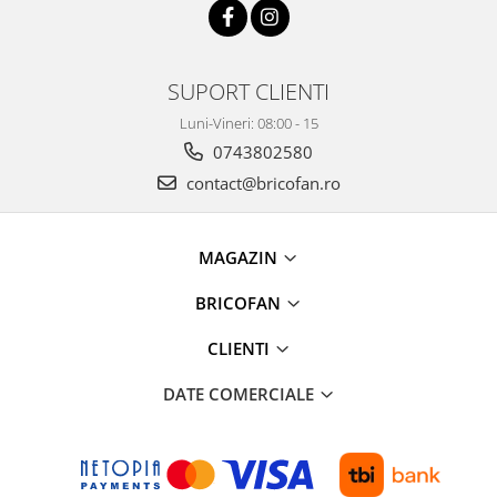
Chiuvete bucatarie compozit
Chiuvete inox
Coloane de dus
SUPORT CLIENTI
Robineti
Luni-Vineri: 08:00 - 15
Scari
0743802580
Tapet 3D Autoadeziv
contact@bricofan.ro
Climatizare si echipamente de
incalzire
Aere conditionate
MAGAZIN
Echipamente pt incalzire
BRICOFAN
Panouri solare
Paturi electrice cu incalzire
CLIENTI
Sobe pe lemne
DATE COMERCIALE
Umidificatoare
Ventilatoare
Kituri de siguranta si supravietuire
Kit-uri siguranta auto