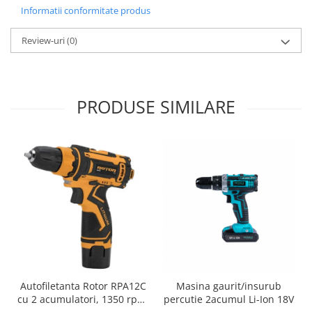
Pentru Casa si Camping
Informatii conformitate produs
Aragaze, plite, piese butelii de
Review-uri
(0)
voiaj
Accesorii aragaze & butelii
Butelii
Gratare
PRODUSE SIMILARE
Pirostrii si accesorii pentru gatit
Plite & aragaze
Iluminat & electrice
Prelungitoare & cabluri electrice
Becuri
Coliere plastic
Conectori/doze
Corpuri de iluminat
Lampi solare
Lanterne
Autofiletanta Rotor RPA12C
Masina gaurit/insurub
cu 2 acumulatori, 1350 rpm,
percutie 2acumul Li-Ion 18V
Lumina de crestere pentru plante