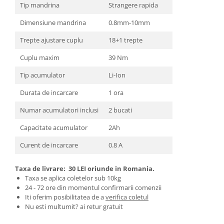
Tip mandrina
Strangere rapida
Zdrobitoare si teascuri
Dimensiune mandrina
0.8mm-10mm
Teascuri
Zdrobitoare electrice
Trepte ajustare cuplu
18+1 trepte
Zdrobitoare electrice & manuale
Cuplu maxim
39 Nm
Zdrobitoare manuale
Tip acumulator
Li-Ion
Masini de cusut si accesorii
Durata de incarcare
1 ora
Articole antidaunatori gradina
Sere si solarii
Numar acumulatori inclusi
2 bucati
Suflante si aspiratoare exterior
Capacitate acumulator
2Ah
Unelte altoit
Curent de incarcare
0.8 A
Unelte manuale de gradina -
Taxa de livrare:
30 LEI oriunde in Romania.
Stropitori
Taxa se aplica coletelor sub 10kg
Folie si plase pt plante
24 - 72 ore din momentul confirmarii comenzii
Iti oferim posibilitatea de a
verifica coletul
Masini de maturat manuale
Nu esti multumit? ai retur gratuit
Masini batut stalpi