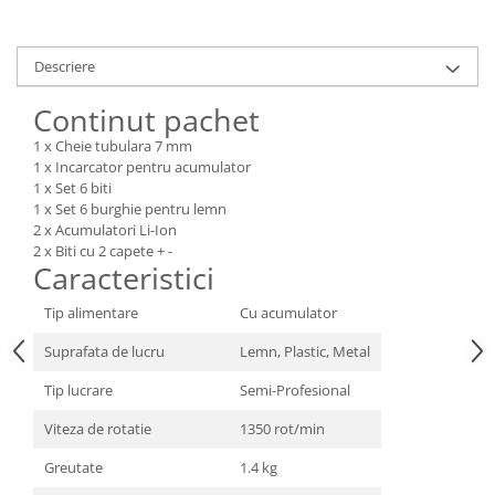
Tractoraș de tuns gazonul
Zootehnie
Descriere
Incubatoare, oparitoare si
deplumatoare
Continut pachet
Echipamente pentru animale
1 x Cheie tubulara 7 mm
Aparate de tuns animale
1 x Incarcator pentru acumulator
Piese si accesorii aparate de tuns
1 x Set 6 biti
animale
1 x Set 6 burghie pentru lemn
Tarcuri animale
2 x Acumulatori Li-Ion
2 x Biti cu 2 capete + -
Semanatori
Caracteristici
Masini batut stalpi si accesorii
Tip alimentare
Cu acumulator
Roabe & accesorii
Suprafata de lucru
Lemn, Plastic, Metal
Casute gradina si cutii depozitare
Tip lucrare
Semi-Profesional
Mobilier gradina
Corturi, Prelate si plase de
Viteza de rotatie
1350 rot/min
umbrire
Greutate
1.4 kg
Lopeti zapada