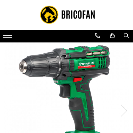
Toate Produsele
Vehicule electrice
Atv
Cu permis
Fără permis
Masini electrice
Motocross
Piese de schimb vehicule electrice
Scutere electrice
Scutere pe benzina
Tricicluri cargo fara permis
Tricicluri persoane
Trotinete electrice