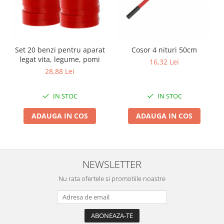
Zdrobitoare si teascuri
Teascuri
Zdrobitoare electrice
Set 20 benzi pentru aparat
Cosor 4 nituri 50cm
Zdrobitoare electrice & manuale
legat vita, legume, pomi
16,32 Lei
Zdrobitoare manuale
28,88 Lei
Masini de cusut si accesorii
Articole antidaunatori gradina
IN STOC
IN STOC
Sere si solarii
ADAUGA IN COS
ADAUGA IN COS
Suflante si aspiratoare exterior
Unelte altoit
Unelte manuale de gradina -
NEWSLETTER
Stropitori
Nu rata ofertele si promotiile noastre
Folie si plase pt plante
Masini de maturat manuale
Masini batut stalpi