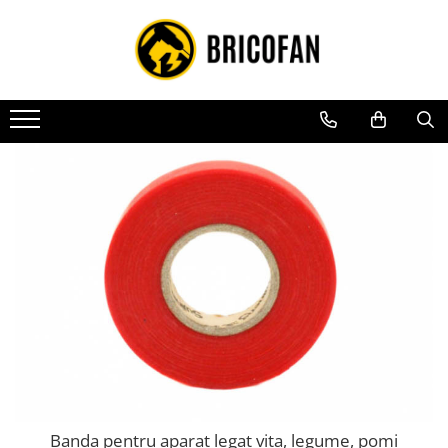
Toate Produsele
Vehicule electrice
Atv
Cu permis
Fără permis
Masini electrice
Motocross
Piese de schimb vehicule electrice
Scutere electrice
Scutere pe benzina
Tricicluri cargo fara permis
Tricicluri persoane
Banda pentru aparat legat vita, legume, pomi
Trotinete electrice