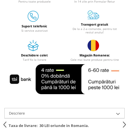
Pentru toate produsele
In 14 zile prin Formular Retur
Granulatoare
Mori pentru cereale
Mori pentru fructe si legume
Transport gratuit
Mori pentru furaje
Suport telefonic
De la a 2-a comanda, pentru tot
Si service autorizat
restul anului!
Mori pentru furaje si resturi
vegetale
Motoare granulatoare
Piese si accesorii mori
Deschidere colet
Magazin Romanesc
Tarif fix la livrare
Cele mai bune produse pentru tine
Tocatoare furaje si crengi
Tocatoare furaje
Consumabile si acesorii tocatoare
Tocatoare crengi
Motocoase, Trimmere si Masini de
tuns gazon
Motocositori cu motoare 2T
Descriere
Trimmere electrice
Masini de tuns gazon pe benzina
Taxa de livrare:
30 LEI oriunde in Romania.