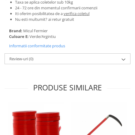
Tractoraș de tuns gazonul
Taxa se aplica coletelor sub 10kg
24 - 72 ore din momentul confirmarii comenzii
Zootehnie
Iti oferim posibilitatea de a
verifica coletul
Incubatoare, oparitoare si
Nu esti multumit? ai retur gratuit
deplumatoare
Brand:
Micul Fermier
Echipamente pentru animale
Culoare E:
Verde/Argintiu
Aparate de tuns animale
Informatii conformitate produs
Piese si accesorii aparate de tuns
animale
Review-uri
(0)
Tarcuri animale
Semanatori
Masini batut stalpi si accesorii
PRODUSE SIMILARE
Roabe & accesorii
Casute gradina si cutii depozitare
Mobilier gradina
Corturi, Prelate si plase de
umbrire
Lopeti zapada