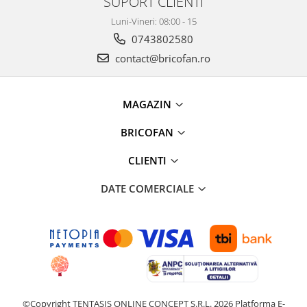
SUPORT CLIENTI
Proiectoare & lampi de lucru
Luni-Vineri: 08:00 - 15
Veioze si Lampi
0743802580
Cantarire
contact@bricofan.ro
Cantare comerciale
Cantare Corporale
Aparate de spalat cu presiune si
MAGAZIN
accesorii
BRICOFAN
Accesorii aparatele de spalat cu
presiune
CLIENTI
Aparate de spalat cu presiune
Instalatii sanitare
DATE COMERCIALE
Articole si accesorii pentru baie
Baterii baie
Baterii bucatarie
Baterii cada
Baterii electrice
Baterii lavoar
©Copyright TENTASIS ONLINE CONCEPT S.R.L. 2026
Platforma E-