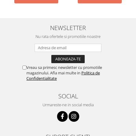
Pentru Casa si Camping
Aragaze, plite, piese butelii de
voiaj
NEWSLETTER
Accesorii aragaze & butelii
Butelii
Nu rata ofertele si promotiile noastre
Gratare
Pirostrii si accesorii pentru gatit
Plite & aragaze
Iluminat & electrice
Vreau sa primesc newsletter cu promotiile
magazinului. Afla mai multe in
Politica de
Prelungitoare & cabluri electrice
Confidentialitate
Becuri
Coliere plastic
SOCIAL
Conectori/doze
Urmareste-ne in social media
Corpuri de iluminat
Lampi solare
Lanterne
Lumina de crestere pentru plante