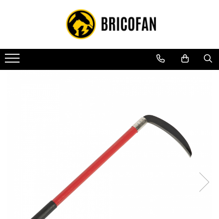
Toate Produsele
Vehicule electrice
Atv
Cu permis
Fără permis
Masini electrice
Motocross
Piese de schimb vehicule electrice
Scutere electrice
Scutere pe benzina
Tricicluri cargo fara permis
Tricicluri persoane
Trotinete electrice