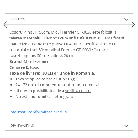
Tractoraș de tuns gazonul
Zootehnie
Descriere
Incubatoare, oparitoare si
deplumatoare
Cosorul 4 nituri, 50cm, Micul Fermier GF-0030 este folosit la
Echipamente pentru animale
taierea materialului lemnos cum ar fi tufe si ramuri.Lama fixa si
Aparate de tuns animale
maner izolatLama este prinsa cu 4 nituriSpecificatii tehnice
Piese si accesorii aparate de tuns
cosorul 4 nituri, 50cm, Micul Fermier GF-0030:•Culoare:
animale
rosu•Lungime: 50 cm•Latime: 20 cm
Brand:
Micul Fermier
Tarcuri animale
Culoare E:
Rosu
Semanatori
Taxa de livrare:
30 LEI oriunde in Romania.
Taxa se aplica coletelor sub 10kg
Masini batut stalpi si accesorii
24 - 72 ore din momentul confirmarii comenzii
Roabe & accesorii
Iti oferim posibilitatea de a
verifica coletul
Nu esti multumit? ai retur gratuit
Casute gradina si cutii depozitare
Mobilier gradina
Informatii conformitate produs
Corturi, Prelate si plase de
Review-uri
(0)
umbrire
Lopeti zapada