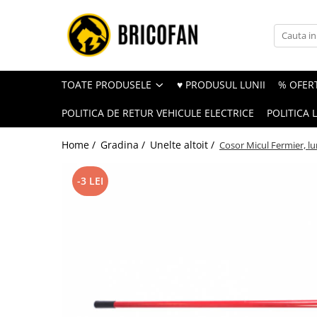
Toate Produsele
Vehicule electrice
TOATE PRODUSELE
♥ PRODUSUL LUNII
% OFERT
Atv
POLITICA DE RETUR VEHICULE ELECTRICE
POLITICA 
Cu permis
Fără permis
Home /
Gradina /
Unelte altoit /
Cosor Micul Fermier, lu
Masini electrice
-3 LEI
Motocross
Piese de schimb vehicule electrice
Scutere electrice
Scutere pe benzina
Tricicluri cargo fara permis
Tricicluri persoane
Trotinete electrice