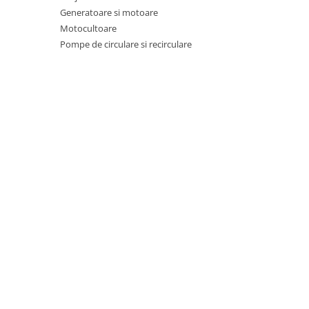
Pentru Casa si Camping
Generatoare si motoare
Aragaze, plite, piese butelii de
Motocultoare
voiaj
Pompe de circulare si recirculare
Accesorii aragaze & butelii
Butelii
Gratare
Pirostrii si accesorii pentru gatit
Plite & aragaze
Iluminat & electrice
Prelungitoare & cabluri electrice
Becuri
Coliere plastic
Conectori/doze
Corpuri de iluminat
Lampi solare
Lanterne
Lumina de crestere pentru plante