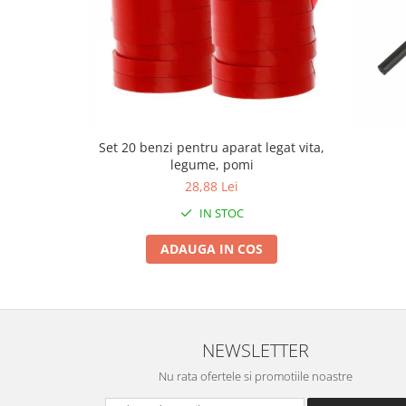
Tractoraș de tuns gazonul
Zootehnie
Incubatoare, oparitoare si
deplumatoare
Echipamente pentru animale
Aparate de tuns animale
Piese si accesorii aparate de tuns
Set 20 benzi pentru aparat legat vita,
animale
legume, pomi
28,88 Lei
Tarcuri animale
Semanatori
IN STOC
Masini batut stalpi si accesorii
ADAUGA IN COS
Roabe & accesorii
Casute gradina si cutii depozitare
Mobilier gradina
NEWSLETTER
Corturi, Prelate si plase de
umbrire
Nu rata ofertele si promotiile noastre
Lopeti zapada