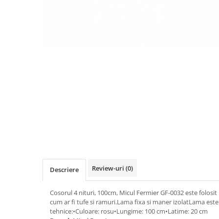
Biciclete, trotinete, triciclete
Biciclete electrice
Triciclete
Gradina
Motoburghie si accesorii
Accesorii motoburghie
Motoburghie
Drujbe, fierastraie electrice
Drujbe pe benzina
Drujbe cu acumulator
Consumabile drujbe, fierastraie
electrice
Review-uri
(0)
Descriere
Drujbe electrice
Unelte electrice busteni
Cosorul 4 nituri, 100cm, Micul Fermier GF-0032 este folosit
Mori cereale si batoze porumb
cum ar fi tufe si ramuri.Lama fixa si maner izolatLama este p
tehnice:•Culoare: rosu•Lungime: 100 cm•Latime: 20 cm
Batoze - mori desfacat porumb