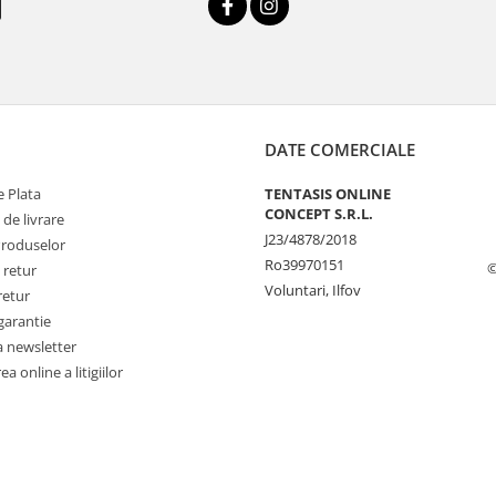
DATE COMERCIALE
 Plata
TENTASIS ONLINE
CONCEPT S.R.L.
 de livrare
J23/4878/2018
Produselor
Ro39970151
©
 retur
Voluntari, Ilfov
retur
garantie
a newsletter
a online a litigiilor