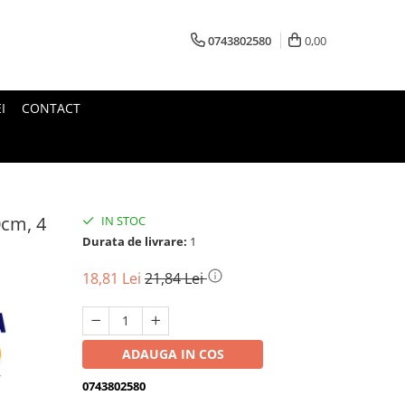
0743802580
0,00
I
CONTACT
0cm, 4
IN STOC
Durata de livrare:
1
18,81 Lei
21,84 Lei
ADAUGA IN COS
0743802580