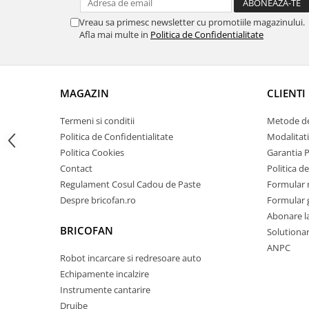
Zdrobitoare si teascuri
Vreau sa primesc newsletter cu promotiile magazinului.
Afla mai multe in
Politica de Confidentialitate
Teascuri
Zdrobitoare electrice
Zdrobitoare electrice & manuale
Zdrobitoare manuale
MAGAZIN
CLIENTI
Masini de cusut si accesorii
Termeni si conditii
Metode de
Articole antidaunatori gradina
Politica de Confidentialitate
Modalitati
Sere si solarii
Politica Cookies
Garantia 
Contact
Politica de
Suflante si aspiratoare exterior
Regulament Cosul Cadou de Paste
Formular 
Unelte altoit
Despre bricofan.ro
Formular 
Unelte manuale de gradina -
Abonare l
BRICOFAN
Solutionare
Stropitori
ANPC
Folie si plase pt plante
Robot incarcare si redresoare auto
Echipamente incalzire
Masini de maturat manuale
Instrumente cantarire
Masini batut stalpi
Drujbe