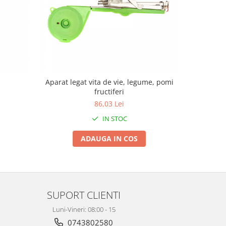
Aparat legat vita de vie, legume, pomi
Capse Mic
fructiferi
86,03 Lei
IN STOC
ADAUGA IN COS
SUPORT CLIENTI
Luni-Vineri: 08:00 - 15
0743802580