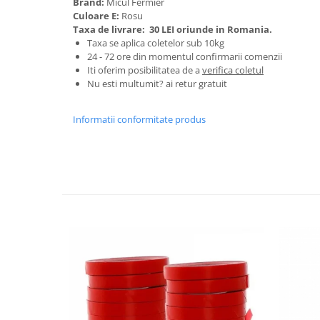
Brand:
Micul Fermier
Granulatoare
Culoare E:
Rosu
Mori pentru cereale
Taxa de livrare:
30 LEI oriunde in Romania.
Taxa se aplica coletelor sub 10kg
Mori pentru fructe si legume
24 - 72 ore din momentul confirmarii comenzii
Mori pentru furaje
Iti oferim posibilitatea de a
verifica coletul
Nu esti multumit? ai retur gratuit
Mori pentru furaje si resturi
vegetale
Motoare granulatoare
Informatii conformitate produs
Piese si accesorii mori
Tocatoare furaje si crengi
Tocatoare furaje
Consumabile si acesorii tocatoare
Tocatoare crengi
Motocoase, Trimmere si Masini de
tuns gazon
Motocositori cu motoare 2T
Trimmere electrice
Masini de tuns gazon pe benzina