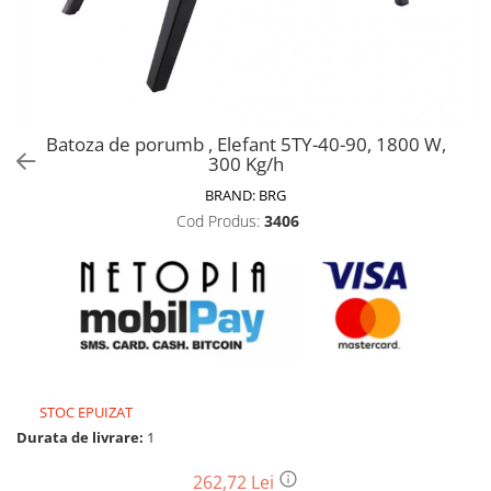
Biciclete, trotinete, triciclete
Biciclete electrice
Triciclete
Gradina
Batoza de porumb , Elefant 5TY-40-90, 1800 W,
Motoburghie si accesorii
300 Kg/h
Accesorii motoburghie
BRAND:
BRG
Motoburghie
Cod Produs:
3406
Drujbe, fierastraie electrice
Drujbe pe benzina
Drujbe cu acumulator
Consumabile drujbe, fierastraie
electrice
Drujbe electrice
STOC EPUIZAT
Unelte electrice busteni
Durata de livrare:
1
Mori cereale si batoze porumb
Batoze - mori desfacat porumb
262,72 Lei