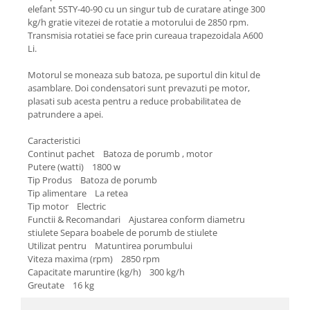
Pentru Casa si Camping
elefant 5STY-40-90 cu un singur tub de curatare atinge 300
kg/h gratie vitezei de rotatie a motorului de 2850 rpm.
Aragaze, plite, piese butelii de
Transmisia rotatiei se face prin cureaua trapezoidala A600
voiaj
Li.
Accesorii aragaze & butelii
Motorul se moneaza sub batoza, pe suportul din kitul de
Butelii
asamblare. Doi condensatori sunt prevazuti pe motor,
Gratare
plasati sub acesta pentru a reduce probabilitatea de
patrundere a apei.
Pirostrii si accesorii pentru gatit
Plite & aragaze
Caracteristici
Iluminat & electrice
Continut pachet Batoza de porumb , motor
Putere (watti) 1800 w
Prelungitoare & cabluri electrice
Tip Produs Batoza de porumb
Becuri
Tip alimentare La retea
Tip motor Electric
Coliere plastic
Functii & Recomandari Ajustarea conform diametru
Conectori/doze
stiulete Separa boabele de porumb de stiulete
Corpuri de iluminat
Utilizat pentru Matuntirea porumbului
Viteza maxima (rpm) 2850 rpm
Lampi solare
Capacitate maruntire (kg/h) 300 kg/h
Lanterne
Greutate 16 kg
Lumina de crestere pentru plante