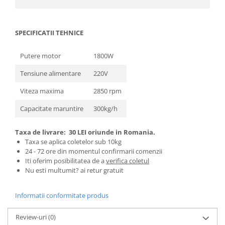
Proiectoare & lampi de lucru
Veioze si Lampi
Cantarire
SPECIFICATII TEHNICE
Cantare comerciale
Putere motor
1800W
Cantare Corporale
Aparate de spalat cu presiune si
Tensiune alimentare
220V
accesorii
Viteza maxima
2850 rpm
Accesorii aparatele de spalat cu
Capacitate maruntire
300kg/h
presiune
Aparate de spalat cu presiune
Taxa de livrare:
30 LEI oriunde in Romania.
Instalatii sanitare
Taxa se aplica coletelor sub 10kg
Articole si accesorii pentru baie
24 - 72 ore din momentul confirmarii comenzii
Iti oferim posibilitatea de a
verifica coletul
Baterii baie
Nu esti multumit? ai retur gratuit
Baterii bucatarie
Baterii cada
Informatii conformitate produs
Baterii electrice
Baterii lavoar
Review-uri
(0)