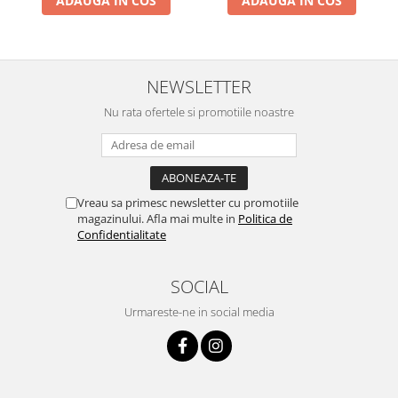
ADAUGA IN COS
ADAUGA IN COS
Kit-uri Supravietuire si Accesorii
Camping
Curatenie si menaj
NEWSLETTER
Accesorii ingrijire casa
Accesorii maturi, mopuri si galeti
Nu rata ofertele si promotiile noastre
Aparate de calcat
Aspiratoare electrice
Cutii depozitare diverse
Cutii depozitare medicamente
Vreau sa primesc newsletter cu promotiile
magazinului. Afla mai multe in
Politica de
Cutii pentru chei
Confidentialitate
Dulapuri si rafturi de depozitare
Maturi, mopuri si galeti
SOCIAL
Organizatoare imbracaminte si
incaltaminte
Urmareste-ne in social media
Perii de curatare
Perii si aparate scame
Stergatoare geam