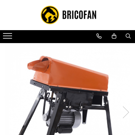
Toate Produsele
Vehicule electrice
Atv
Cu permis
Fără permis
Masini electrice
Motocross
Piese de schimb vehicule electrice
Scutere electrice
Scutere pe benzina
Tricicluri cargo fara permis
Tricicluri persoane
Trotinete electrice