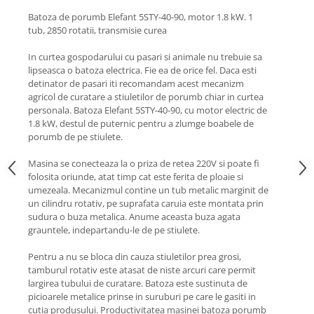
Zdrobitoare si teascuri
Batoza de porumb Elefant 5STY-40-90, motor 1.8 kW. 1
tub, 2850 rotatii, transmisie curea
Teascuri
Zdrobitoare electrice
In curtea gospodarului cu pasari si animale nu trebuie sa
lipseasca o batoza electrica. Fie ea de orice fel. Daca esti
Zdrobitoare electrice & manuale
detinator de pasari iti recomandam acest mecanizm
Zdrobitoare manuale
agricol de curatare a stiuletilor de porumb chiar in curtea
Masini de cusut si accesorii
personala. Batoza Elefant 5STY-40-90, cu motor electric de
1.8 kW, destul de puternic pentru a zlumge boabele de
Articole antidaunatori gradina
porumb de pe stiulete.
Sere si solarii
Masina se conecteaza la o priza de retea 220V si poate fi
Suflante si aspiratoare exterior
folosita oriunde, atat timp cat este ferita de ploaie si
umezeala. Mecanizmul contine un tub metalic marginit de
Unelte altoit
un cilindru rotativ, pe suprafata caruia este montata prin
sudura o buza metalica. Anume aceasta buza agata
Unelte manuale de gradina -
grauntele, indepartandu-le de pe stiulete.
Stropitori
Pentru a nu se bloca din cauza stiuletilor prea grosi,
Folie si plase pt plante
tamburul rotativ este atasat de niste arcuri care permit
Masini de maturat manuale
largirea tubului de curatare. Batoza este sustinuta de
picioarele metalice prinse in suruburi pe care le gasiti in
Masini batut stalpi
cutia produsului. Productivitatea masinei batoza porumb