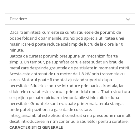
Tractoraș de tuns gazonul
Zootehnie
Descriere
Incubatoare, oparitoare si
deplumatoare
Daca iti amintesti cum este sa cureti stiuletele
de porumb de
Echipamente pentru animale
boabe folosind doar mainile, atunci poti aprecia utilitatea unei
Aparate de tuns animale
masini care-ti poate reduce acel timp de lucru de la o ora la 10
Piese si accesorii aparate de tuns
minute.
Batoza de curatat porumb presupune un mecanizm foarte
animale
simplu. Un tambur, pe suprafata caruia este sudat un brau de
Tarcuri animale
metal care desprinde grauntele de pe stiulete in momentul rotirii.
Semanatori
Acesta este antrenat de un motor de 1.8 kW prin transmisie cu
curea. Motorul poate fi montat ajustand suportul dupa
Masini batut stalpi si accesorii
necesitate. Stiuletele nou se introduce prin partea frontala, iar
stiuletele curatat este evacuat prin orificiul opus. Toata structura
Roabe & accesorii
se sprijina pe patru picioare demontabile si inlocuibile dupa
Casute gradina si cutii depozitare
necesitate. Grauntele sunt evacuate prin zona laterala stanga,
unde puteti pozitiona o galeata de colectare.
Mobilier gradina
Intreg ansamblul este eficient construit si nu presupune mai mult
Corturi, Prelate si plase de
decat introducerea in ritm continuu a stiuletilor pentru curatare.
umbrire
CARACTERISTICI GENERALE
Lopeti zapada