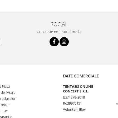
SOCIAL
Urmareste-ne in social media
DATE COMERCIALE
 Plata
TENTASIS ONLINE
CONCEPT S.R.L.
 de livrare
J23/4878/2018
Produselor
Ro39970151
©
 retur
Voluntari, Ilfov
retur
garantie