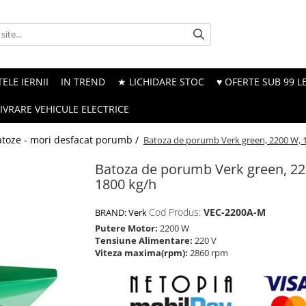
ELE IERNII
IN TREND
★ LICHIDARE STOC
♥ OFERTE SUB 99 LE
LIVRARE VEHICULE ELECTRICE
atoze - mori desfacat porumb /
Batoza de porumb Verk green, 2200 W, 
Batoza de porumb Verk green, 22
1800 kg/h
Cod Produs:
VEC-2200A-M
BRAND:
Verk
Putere Motor:
2200 W
Tensiune Alimentare:
220 V
Viteza maxima(rpm):
2860 rpm