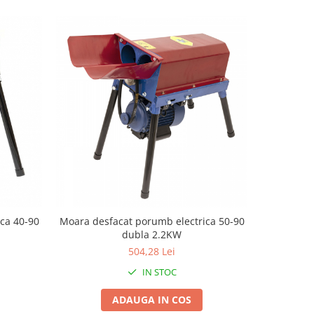
ca 40-90
Moara desfacat porumb electrica 50-90
Batoza por
dubla 2.2KW
504,28 Lei
IN STOC
ADAUGA IN COS