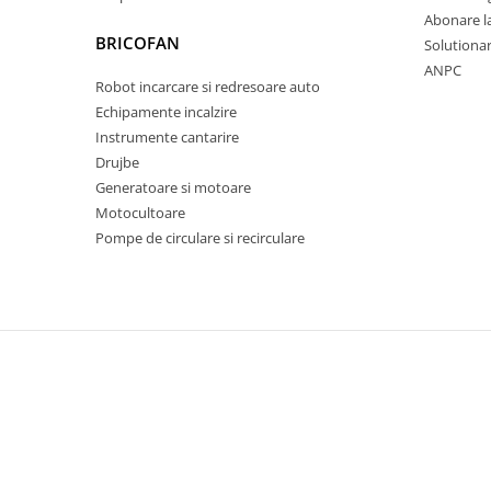
Pentru Casa si Camping
Abonare l
BRICOFAN
Aragaze, plite, piese butelii de
Solutionare
voiaj
ANPC
Robot incarcare si redresoare auto
Accesorii aragaze & butelii
Echipamente incalzire
Butelii
Instrumente cantarire
Gratare
Drujbe
Pirostrii si accesorii pentru gatit
Generatoare si motoare
Motocultoare
Plite & aragaze
Pompe de circulare si recirculare
Iluminat & electrice
Prelungitoare & cabluri electrice
Becuri
Coliere plastic
Conectori/doze
Corpuri de iluminat
Lampi solare
Lanterne
Lumina de crestere pentru plante