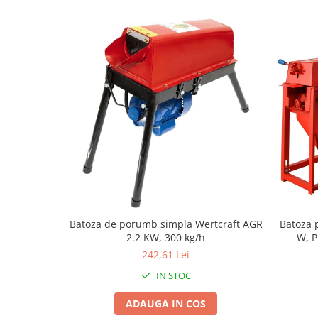
Tractoraș de tuns gazonul
Zootehnie
Incubatoare, oparitoare si
deplumatoare
Echipamente pentru animale
Aparate de tuns animale
Piese si accesorii aparate de tuns
animale
Tarcuri animale
Semanatori
Masini batut stalpi si accesorii
Roabe & accesorii
Batoza de porumb simpla Wertcraft AGR
Batoza
Casute gradina si cutii depozitare
2.2 KW, 300 kg/h
W, P
Mobilier gradina
242,61 Lei
Corturi, Prelate si plase de
IN STOC
umbrire
ADAUGA IN COS
Lopeti zapada