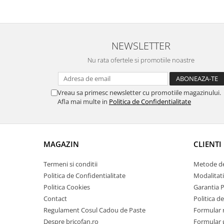
Zdrobitoare si teascuri
Teascuri
Zdrobitoare electrice
NEWSLETTER
Zdrobitoare electrice & manuale
Nu rata ofertele si promotiile noastre
Zdrobitoare manuale
Masini de cusut si accesorii
Vreau sa primesc newsletter cu promotiile magazinului.
Articole antidaunatori gradina
Afla mai multe in
Politica de Confidentialitate
Sere si solarii
Suflante si aspiratoare exterior
Unelte altoit
MAGAZIN
CLIENTI
Unelte manuale de gradina -
Termeni si conditii
Metode de
Stropitori
Politica de Confidentialitate
Modalitati
Folie si plase pt plante
Politica Cookies
Garantia 
Contact
Politica de
Masini de maturat manuale
Regulament Cosul Cadou de Paste
Formular 
Masini batut stalpi
Despre bricofan.ro
Formular 