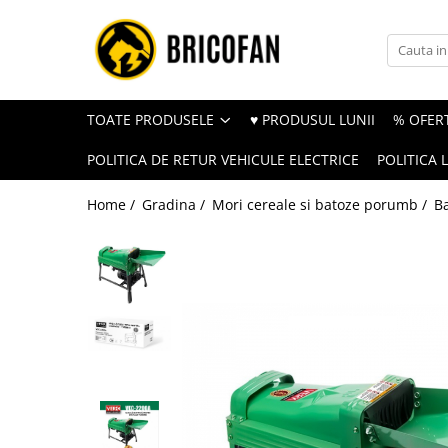
Toate Produsele
Vehicule electrice
TOATE PRODUSELE
♥ PRODUSUL LUNII
% OFERT
Atv
POLITICA DE RETUR VEHICULE ELECTRICE
POLITICA 
Cu permis
Fără permis
Home /
Gradina /
Mori cereale si batoze porumb /
B
Masini electrice
Motocross
Piese de schimb vehicule electrice
Scutere electrice
Scutere pe benzina
Tricicluri cargo fara permis
Tricicluri persoane
Trotinete electrice