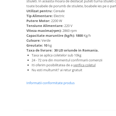
stiuleti. In aceasta moara de desfacat puteti turna stiuleti 
Granulatoare
toate boabele de porumb de stiulete, boabele ies pe o parte
Mori pentru cereale
Utilizat pentru:
Cereale
Tip Alimentare:
Electric
Mori pentru fructe si legume
Putere Motor:
2200 W
Mori pentru furaje
Tensiune Alimentare:
220 V
Mori pentru furaje si resturi
Viteza maxima(rpm):
2860 rpm
Capacitate maruntire (kg/h): 1800
Kg/h
vegetale
Culoare:
Verde
Motoare granulatoare
Greutate: 10
kg
Piese si accesorii mori
Taxa de livrare:
30 LEI oriunde in Romania.
Taxa se aplica coletelor sub 10kg
Tocatoare furaje si crengi
24 - 72 ore din momentul confirmarii comenzii
Tocatoare furaje
Iti oferim posibilitatea de a
verifica coletul
Nu esti multumit? ai retur gratuit
Consumabile si acesorii tocatoare
Tocatoare crengi
Informatii conformitate produs
Motocoase, Trimmere si Masini de
tuns gazon
Motocositori cu motoare 2T
Trimmere electrice
Masini de tuns gazon pe benzina