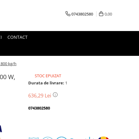
0743802580
0,00
I
CONTACT
1800 kg/h
00 W,
STOC EPUIZAT
Durata de livrare:
1
636,29 Lei
0743802580
Transport
gratuit
Perioada
Magazin
De
Garantie
Deschidere
Retur
Romanesc
la
Suport
2
colet
In
a
Cele