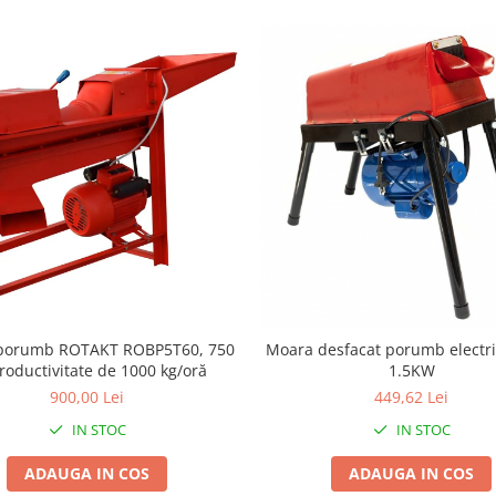
 porumb ROTAKT ROBP5T60, 750
Moara desfacat porumb electri
roductivitate de 1000 kg/oră
1.5KW
900,00 Lei
449,62 Lei
IN STOC
IN STOC
ADAUGA IN COS
ADAUGA IN COS