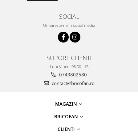
Proiectoare & lampi de lucru
Veioze si Lampi
SOCIAL
Cantarire
Urmareste-ne in social media
Cantare comerciale
Cantare Corporale
Aparate de spalat cu presiune si
accesorii
SUPORT CLIENTI
Accesorii aparatele de spalat cu
Luni-Vineri: 08:00 - 15
presiune
0743802580
Aparate de spalat cu presiune
Instalatii sanitare
contact@bricofan.ro
Articole si accesorii pentru baie
Baterii baie
MAGAZIN
Baterii bucatarie
BRICOFAN
Baterii cada
Baterii electrice
CLIENTI
Baterii lavoar