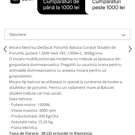
Tractoraș de tuns gazonul
Zootehnie
Incubatoare, oparitoare si
deplumatoare
Echipamente pentru animale
Descriere
Aparate de tuns animale
Moara Electrica Desfacat Porumb Batoza Curatat Stiuletii de
Piese si accesorii aparate de tuns
Porumb, putere 1.5kW Verk VEC-1500A-C, 300kg/ora.
animale
O moara multifunctionala moderna nu trebuie sa lipseasca din
Tarcuri animale
gospodaria dumneavoastra. Pregatiti cu usurinta hrana pentru
Semanatori
animalele dumneavoastra cu aceasta moara pentru uz
gospodaresc.
Masini batut stalpi si accesorii
Moara tip batoza se utilizeaza in special la curatarea de boabe a
stiuletilor de porumb. Pentru un radament mare al Batozei
Roabe & accesorii
stiuletii trebuie cat mai uscati.
Casute gradina si cutii depozitare
Date tehnice:
- Putere motor: 1500W;
Mobilier gradina
- Viteza maxima :3000 rpm
- Productivitate: 300 Kg/Ora
Corturi, Prelate si plase de
- Greutate neta: 15.26 Kg
umbrire
- Frana electrica
Lopeti zapada
Taxa de livrare:
30 LEI oriunde in Romania.