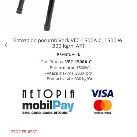
Biciclete, trotinete, triciclete
Biciclete electrice
Triciclete
Gradina
Batoza de porumb Verk VEC-1500A-C, 1500 W,
Motoburghie si accesorii
300 Kg/h, AKT
Accesorii motoburghie
BRAND:
Verk
Motoburghie
Cod Produs:
VEC-1500A-C
- Putere motor: 1500W;
Drujbe, fierastraie electrice
- Viteza maxima :3000 rpm
Drujbe pe benzina
- Productivitate: 300 Kg/Or
Drujbe cu acumulator
Consumabile drujbe, fierastraie
electrice
Drujbe electrice
Unelte electrice busteni
Mori cereale si batoze porumb
STOC EPUIZAT
Batoze - mori desfacat porumb