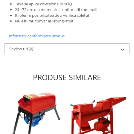
Taxa se aplica coletelor sub 10kg
Zdrobitoare si teascuri
24 - 72 ore din momentul confirmarii comenzii
Iti oferim posibilitatea de a
verifica coletul
Teascuri
Nu esti multumit? ai retur gratuit
Zdrobitoare electrice
Zdrobitoare electrice & manuale
Informatii conformitate produs
Zdrobitoare manuale
Masini de cusut si accesorii
Review-uri
(0)
Articole antidaunatori gradina
Sere si solarii
Suflante si aspiratoare exterior
PRODUSE SIMILARE
Unelte altoit
Unelte manuale de gradina -
Stropitori
Folie si plase pt plante
Masini de maturat manuale
Masini batut stalpi