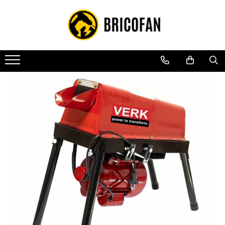
Toate Produsele
Vehicule electrice
Atv
Cu permis
Fără permis
Masini electrice
Motocross
Piese de schimb vehicule electrice
Scutere electrice
Scutere pe benzina
Tricicluri cargo fara permis
Tricicluri persoane
Trotinete electrice