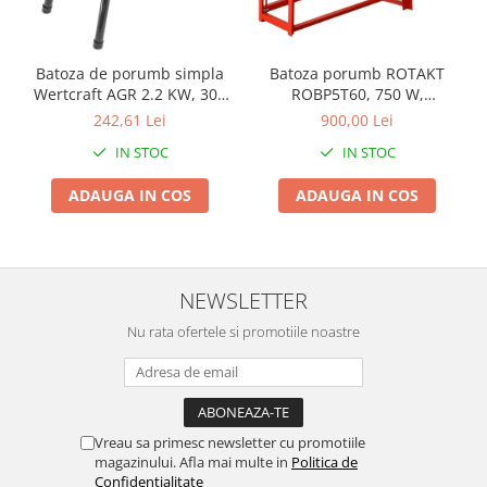
Pentru Casa si Camping
Aragaze, plite, piese butelii de
voiaj
Batoza de porumb simpla
Batoza porumb ROTAKT
Wertcraft AGR 2.2 KW, 300
ROBP5T60, 750 W,
Accesorii aragaze & butelii
kg/h
Productivitate de 1000
242,61 Lei
900,00 Lei
Butelii
kg/oră
IN STOC
IN STOC
Gratare
Pirostrii si accesorii pentru gatit
ADAUGA IN COS
ADAUGA IN COS
Plite & aragaze
Iluminat & electrice
Prelungitoare & cabluri electrice
NEWSLETTER
Becuri
Coliere plastic
Nu rata ofertele si promotiile noastre
Conectori/doze
Corpuri de iluminat
Lampi solare
Lanterne
Vreau sa primesc newsletter cu promotiile
magazinului. Afla mai multe in
Politica de
Lumina de crestere pentru plante
Confidentialitate