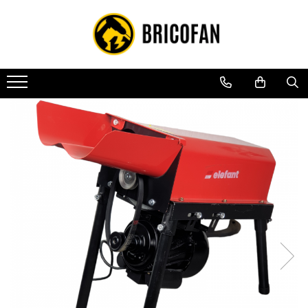
Toate Produsele
Vehicule electrice
Atv
Cu permis
Fără permis
Masini electrice
Motocross
Piese de schimb vehicule electrice
Scutere electrice
Scutere pe benzina
Tricicluri cargo fara permis
Tricicluri persoane
Trotinete electrice