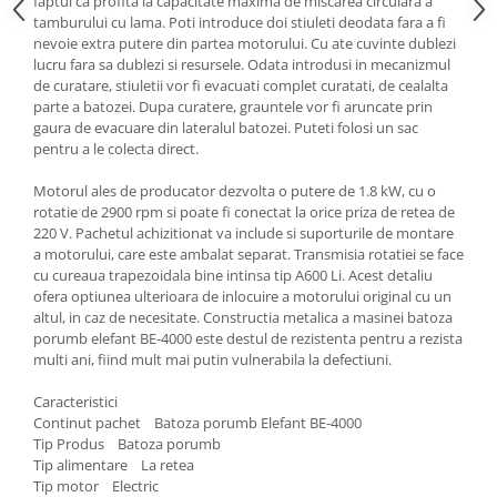
faptul ca profita la capacitate maxima de miscarea circulara a
tamburului cu lama. Poti introduce doi stiuleti deodata fara a fi
Zdrobitoare si teascuri
nevoie extra putere din partea motorului. Cu ate cuvinte dublezi
Teascuri
lucru fara sa dublezi si resursele. Odata introdusi in mecanizmul
de curatare, stiuletii vor fi evacuati complet curatati, de cealalta
Zdrobitoare electrice
parte a batozei. Dupa curatere, grauntele vor fi aruncate prin
Zdrobitoare electrice & manuale
gaura de evacuare din lateralul batozei. Puteti folosi un sac
Zdrobitoare manuale
pentru a le colecta direct.
Masini de cusut si accesorii
Motorul ales de producator dezvolta o putere de 1.8 kW, cu o
Articole antidaunatori gradina
rotatie de 2900 rpm si poate fi conectat la orice priza de retea de
220 V. Pachetul achizitionat va include si suporturile de montare
Sere si solarii
a motorului, care este ambalat separat. Transmisia rotatiei se face
cu cureaua trapezoidala bine intinsa tip A600 Li. Acest detaliu
Suflante si aspiratoare exterior
ofera optiunea ulterioara de inlocuire a motorului original cu un
Unelte altoit
altul, in caz de necesitate. Constructia metalica a masinei batoza
porumb elefant BE-4000 este destul de rezistenta pentru a rezista
Unelte manuale de gradina -
multi ani, fiind mult mai putin vulnerabila la defectiuni.
Stropitori
Caracteristici
Folie si plase pt plante
Continut pachet Batoza porumb Elefant BE-4000
Masini de maturat manuale
Tip Produs Batoza porumb
Tip alimentare La retea
Masini batut stalpi
Tip motor Electric