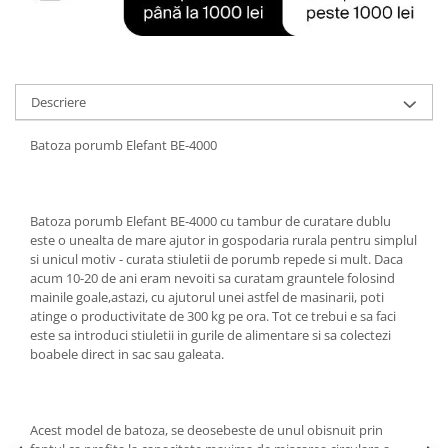
Tractoraș de tuns gazonul
Zootehnie
Incubatoare, oparitoare si
deplumatoare
Descriere
Echipamente pentru animale
Aparate de tuns animale
Batoza porumb Elefant BE-4000
Piese si accesorii aparate de tuns
animale
Tarcuri animale
Batoza porumb Elefant BE-4000 cu tambur de curatare dublu
Semanatori
este o unealta de mare ajutor in gospodaria rurala pentru simplul
si unicul motiv - curata stiuletii de porumb repede si mult. Daca
Masini batut stalpi si accesorii
acum 10-20 de ani eram nevoiti sa curatam grauntele folosind
Roabe & accesorii
mainile goale,astazi, cu ajutorul unei astfel de masinarii, poti
atinge o productivitate de 300 kg pe ora. Tot ce trebui e sa faci
Casute gradina si cutii depozitare
este sa introduci stiuletii in gurile de alimentare si sa colectezi
boabele direct in sac sau galeata.
Mobilier gradina
Corturi, Prelate si plase de
umbrire
Acest model de batoza, se deosebeste de unul obisnuit prin
Lopeti zapada