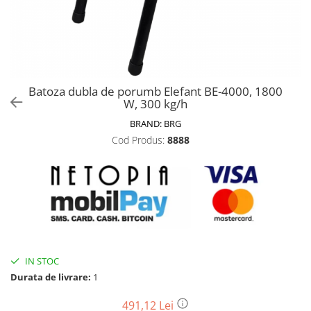
Biciclete, trotinete, triciclete
Biciclete electrice
Triciclete
Gradina
Batoza dubla de porumb Elefant BE-4000, 1800
Motoburghie si accesorii
W, 300 kg/h
Accesorii motoburghie
BRAND:
BRG
Motoburghie
Cod Produs:
8888
Drujbe, fierastraie electrice
Drujbe pe benzina
Drujbe cu acumulator
Consumabile drujbe, fierastraie
electrice
Drujbe electrice
IN STOC
Unelte electrice busteni
Durata de livrare:
1
Mori cereale si batoze porumb
Batoze - mori desfacat porumb
491,12 Lei