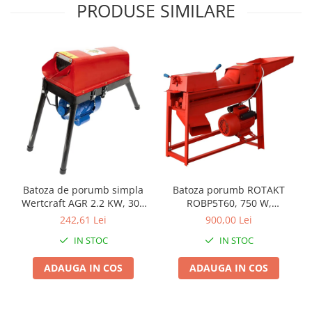
PRODUSE SIMILARE
Proiectoare & lampi de lucru
Veioze si Lampi
Cantarire
Cantare comerciale
Cantare Corporale
Aparate de spalat cu presiune si
accesorii
Accesorii aparatele de spalat cu
presiune
Aparate de spalat cu presiune
Instalatii sanitare
Batoza de porumb simpla
Batoza porumb ROTAKT
Wertcraft AGR 2.2 KW, 300
ROBP5T60, 750 W,
Articole si accesorii pentru baie
kg/h
Productivitate de 1000
242,61 Lei
900,00 Lei
Baterii baie
kg/oră
IN STOC
IN STOC
Baterii bucatarie
Baterii cada
ADAUGA IN COS
ADAUGA IN COS
Baterii electrice
Baterii lavoar