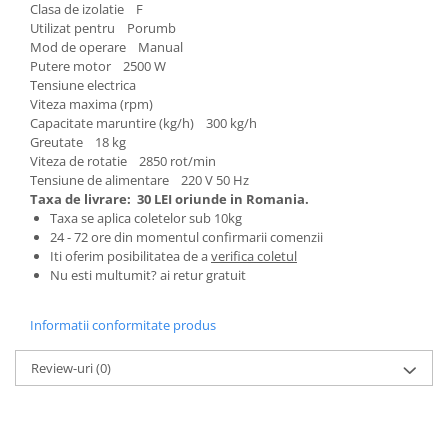
Clasa de izolatie F
Pentru Casa si Camping
Utilizat pentru Porumb
Aragaze, plite, piese butelii de
Mod de operare Manual
voiaj
Putere motor 2500 W
Tensiune electrica
Accesorii aragaze & butelii
Viteza maxima (rpm)
Butelii
Capacitate maruntire (kg/h) 300 kg/h
Gratare
Greutate 18 kg
Viteza de rotatie 2850 rot/min
Pirostrii si accesorii pentru gatit
Tensiune de alimentare 220 V 50 Hz
Plite & aragaze
Taxa de livrare:
30 LEI oriunde in Romania.
Taxa se aplica coletelor sub 10kg
Iluminat & electrice
24 - 72 ore din momentul confirmarii comenzii
Prelungitoare & cabluri electrice
Iti oferim posibilitatea de a
verifica coletul
Nu esti multumit? ai retur gratuit
Becuri
Coliere plastic
Informatii conformitate produs
Conectori/doze
Corpuri de iluminat
Review-uri
(0)
Lampi solare
Lanterne
Lumina de crestere pentru plante