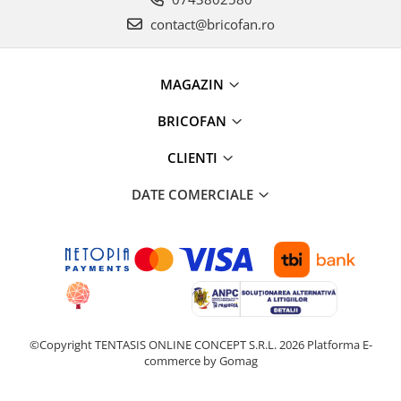
Kit-uri Supravietuire si Accesorii
contact@bricofan.ro
Camping
Curatenie si menaj
Accesorii ingrijire casa
MAGAZIN
Accesorii maturi, mopuri si galeti
BRICOFAN
Aparate de calcat
Aspiratoare electrice
CLIENTI
Cutii depozitare diverse
DATE COMERCIALE
Cutii depozitare medicamente
Cutii pentru chei
Dulapuri si rafturi de depozitare
Maturi, mopuri si galeti
Organizatoare imbracaminte si
incaltaminte
Perii de curatare
©Copyright TENTASIS ONLINE CONCEPT S.R.L. 2026
Platforma E-
Perii si aparate scame
commerce by Gomag
Stergatoare geam