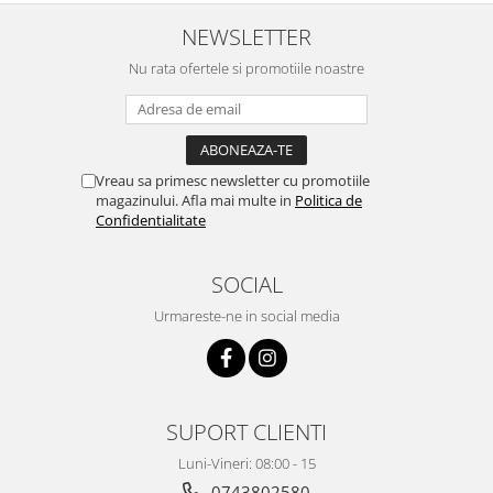
Chiuvete bucatarie compozit
NEWSLETTER
Chiuvete inox
Coloane de dus
Nu rata ofertele si promotiile noastre
Robineti
Scari
Tapet 3D Autoadeziv
Vreau sa primesc newsletter cu promotiile
Climatizare si echipamente de
magazinului. Afla mai multe in
Politica de
incalzire
Confidentialitate
Aere conditionate
Echipamente pt incalzire
SOCIAL
Panouri solare
Urmareste-ne in social media
Paturi electrice cu incalzire
Sobe pe lemne
Umidificatoare
Ventilatoare
SUPORT CLIENTI
Kituri de siguranta si supravietuire
Luni-Vineri: 08:00 - 15
Kit-uri siguranta auto
0743802580